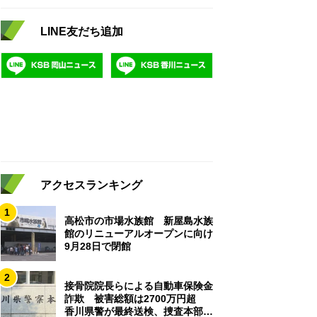
LINE友だち追加
アクセスランキング
1
高松市の市場水族館 新屋島水族
館のリニューアルオープンに向け
9月28日で閉館
2
接骨院院長らによる自動車保険金
詐欺 被害総額は2700万円超
香川県警が最終送検、捜査本部解