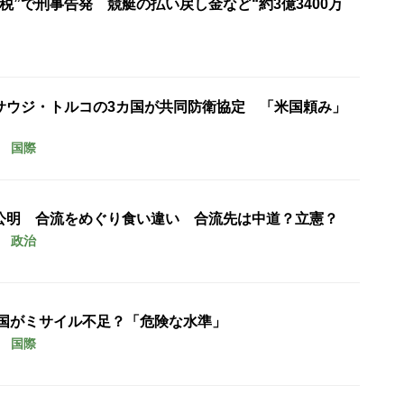
税”で刑事告発 競艇の払い戻し金など“約3億3400万
サウジ・トルコの3カ国が共同防衛協定 「米国頼み」
国際
公明 合流をめぐり食い違い 合流先は中道？立憲？
政治
米国がミサイル不足？「危険な水準」
国際