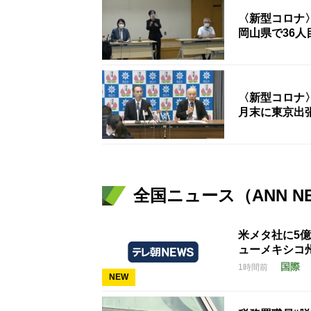
〈新型コロナ
岡山県で36
〈新型コロナ〉
月末に東京出
全国ニュース（ANN N
米メタ社に5
ューメキシコ
国際
1時間前
NEW