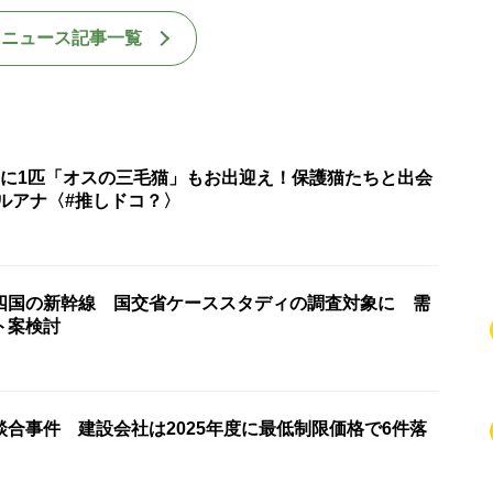
国ニュース記事一覧
匹に1匹「オスの三毛猫」もお出迎え！保護猫たちと出会
ルアナ〈#推しドコ？〉
四国の新幹線 国交省ケーススタディの調査対象に 需
ト案検討
合事件 建設会社は2025年度に最低制限価格で6件落