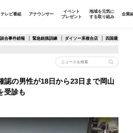
イベント
地域を元気に
テレビ番組
アナウンサー
企業
プレゼント
する取り組み
製談合事件続報
緊急銃猟訓練
ダイソー系複合店
四国最大スリ
認の男性が18日から23日まで岡山
を受診も