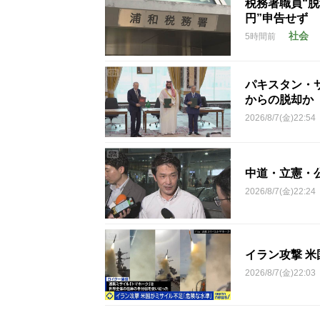
税務署職員“脱
円”申告せず
社会
5時間前
パキスタン・
からの脱却か
2026/8/7(金)22:54
中道・立憲・
2026/8/7(金)22:24
イラン攻撃 
2026/8/7(金)22:03