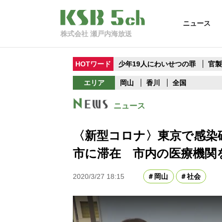
ニュース
株式会社 瀬戸内海放送
HOTワード
少年19人にわいせつの罪
官
エリア
岡山
香川
全国
ニュース
〈新型コロナ〉東京で感染確
市に滞在 市内の医療機関
2020/3/27 18:15
岡山
社会