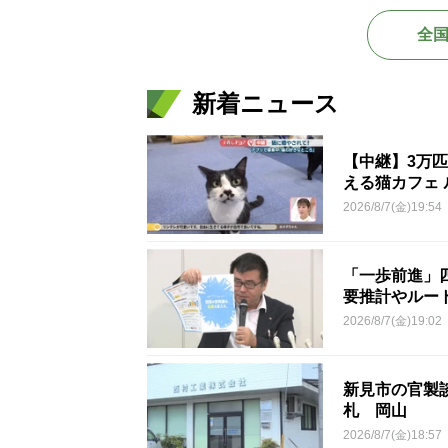
全
新着ニュース
【中継】3万
える猫カフェ 
2026/8/7(金)19:54
「一歩前進」
要推計やルー
2026/8/7(金)19:02
新見市の官製談
札 岡山
2026/8/7(金)18:57