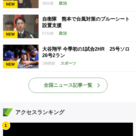
政治
38分前
NEW
自衛隊 熊本で台風対策のブルーシート
設置支援
政治
57分前
NEW
大谷翔平 今季初の1試合2HR 25号ソロ
26号2ラン
スポーツ
1時間前
NEW
全国ニュース記事一覧
アクセスランキング
1