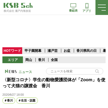
番組表
アプリ
株式会社 瀬戸内海放送
HOTワード
甲子園開幕
瀬戸芸
お盆
香川県民の日
暑
エリア
岡山
香川
全国
ニュース
〈新型コロナ〉学生の動物愛護団体が「Zoom」を使
って犬猫の譲渡会 香川
2020/6/27 18:00
香川
生活・話題