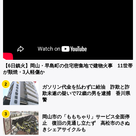
【6日鎮火】岡山・早島町の住宅密集地で建物火事 11世帯
が類焼・3人軽傷か
2
ガソリン代金を払わずに給油 詐欺と詐
欺未遂の疑いで72歳の男を逮捕 香川県
警
3
岡山市の「ももちゃり」サービス全面停
止 復旧の見通し立たず 高松市のさぬ
きシェアサイクルも