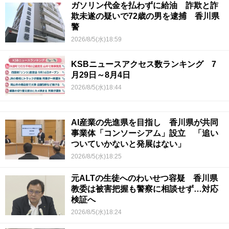
ガソリン代金を払わずに給油 詐欺と詐
欺未遂の疑いで72歳の男を逮捕 香川県
警
2026/8/5(水)18:59
KSBニュースアクセス数ランキング 7
月29日～8月4日
2026/8/5(水)18:44
AI産業の先進県を目指し 香川県が共同
事業体「コンソーシアム」設立 「追い
ついていかないと発展はない」
2026/8/5(水)18:25
元ALTの生徒へのわいせつ容疑 香川県
教委は被害把握も警察に相談せず…対応
検証へ
2026/8/5(水)18:24