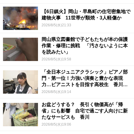
【6日鎮火】岡山・早島町の住宅密集地で
建物火事 11世帯が類焼・3人軽傷か
2026/8/5(水)21:33
岡山県立図書館で子どもたちが本の保護
作業・修理に挑戦 「汚さないように本
を読みたい」
2026/8/5(水)19:58
「全日本ジュニアクラシック」ピアノ部
門・第一位！力強い演奏と豊かな表現
力…ピアニストを目指す高校生 香川
【青春のキセキ】
2026/8/5(水)19:14
お盆どうする？ 長引く物価高が「帰
省」にも影響 自宅で過ごす人向けに新
たなサービスも 香川
2026/8/5(水)19:06