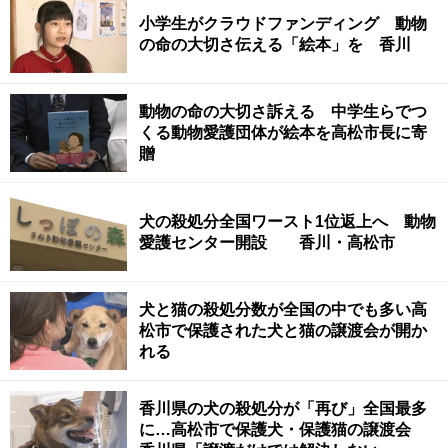
小学生がクラウドファンディング 動物
の命の大切さ伝える「絵本」を 香川
動物の命の大切さ訴える 中学生らでつ
くる動物愛護団体が絵本を高松市長に寄
贈
犬の殺処分全国ワースト1位返上へ 動物
愛護センター開設 香川・高松市
犬と猫の殺処分数が全国の中でも多い高
松市で保護された犬と猫の譲渡会が開か
れる
香川県の犬の殺処分が「再び」全国最多
に…高松市で保護犬・保護猫の譲渡会