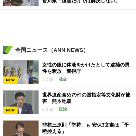
香川県「譲渡だけでは解決しない」
全国ニュース（ANN NEWS）
女性の服に体液をかけたとして逮捕の男
性を釈放 警視庁
社会
25分前
NEW
世界遺産含め79件の国指定等文化財が被
害 熊本地震
政治
25分前
NEW
非核三原則「堅持」も 安保3文書は「予
断控える」