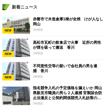
新着ニュース
赤磐市で木造倉庫1棟が全焼 けが人なし
岡山
1時間前
NEW
高松市瓦町の飲食店で火事 近所の男性
が煙を吸って搬送 香川
1時間前
NEW
不同意性交等の疑いで会社員の男を逮
捕 香川
2時間前
NEW
指名競争入札の予定価格を漏えいか 岡山
県新見市職員の男ら２人逮捕 官製談合防
止法違反と公契約関係競売入札妨害の疑
い
3時間前