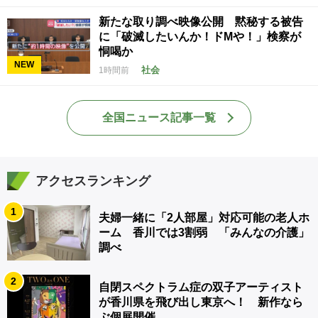
新たな取り調べ映像公開 黙秘する被告
に「破滅したいんか！ドMや！」検察が
恫喝か
NEW
社会
1時間前
全国ニュース記事一覧
アクセスランキング
1
夫婦一緒に「2人部屋」対応可能の老人ホ
ーム 香川では3割弱 「みんなの介護」
調べ
2
自閉スペクトラム症の双子アーティスト
が香川県を飛び出し東京へ！ 新作なら
ぶ個展開催