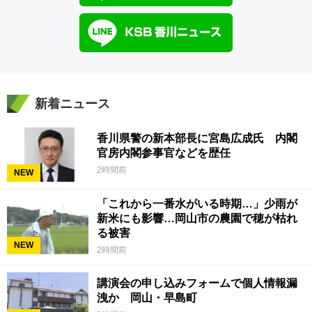
新着ニュース
香川県警の新本部長に宮島広成氏 内閣
官房内閣参事官などを歴任
2時間前
NEW
「これから一番水がいる時期…」少雨が
新米にも影響…岡山市の農園で穂が枯れ
る被害
NEW
2時間前
講演会の申し込みフォームで個人情報漏
洩か 岡山・早島町