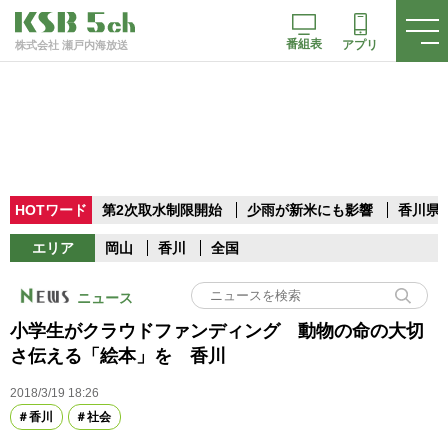
番組表
アプリ
株式会社 瀬戸内海放送
HOTワード
第2次取水制限開始
少雨が新米にも影響
香川県
エリア
岡山
香川
全国
ニュース
小学生がクラウドファンディング 動物の命の大切
さ伝える「絵本」を 香川
2018/3/19 18:26
香川
社会