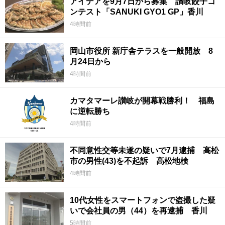
アイデアを9月7日から募集 讃岐餃子コ
ンテスト「SANUKI GYO1 GP」香川
4時間前
岡山市役所 新庁舎テラスを一般開放 8
月24日から
4時間前
カマタマーレ讃岐が開幕戦勝利！ 福島
に逆転勝ち
4時間前
不同意性交等未遂の疑いで7月逮捕 高松
市の男性(43)を不起訴 高松地検
4時間前
10代女性をスマートフォンで盗撮した疑
いで会社員の男（44）を再逮捕 香川
5時間前