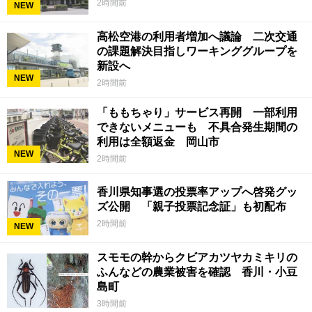
2時間前
NEW
高松空港の利用者増加へ議論 二次交通
の課題解決目指しワーキンググループを
新設へ
NEW
2時間前
「ももちゃり」サービス再開 一部利用
できないメニューも 不具合発生期間の
利用は全額返金 岡山市
NEW
2時間前
香川県知事選の投票率アップへ啓発グッ
ズ公開 「親子投票記念証」も初配布
2時間前
NEW
スモモの幹からクビアカツヤカミキリの
ふんなどの農業被害を確認 香川・小豆
島町
3時間前