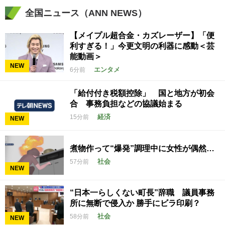
全国ニュース（ANN NEWS）
【メイプル超合金・カズレーザー】「便
利すぎる！」今更文明の利器に感動＜芸
能動画＞
NEW
エンタメ
6分前
「給付付き税額控除」 国と地方が初会
合 事務負担などの協議始まる
経済
15分前
NEW
煮物作って“爆発”調理中に女性が偶然…
社会
57分前
NEW
“日本一らしくない町長”辞職 議員事務
所に無断で侵入か 勝手にビラ印刷？
社会
58分前
NEW