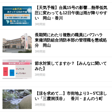
【天気予報】台風15号の影響…熱帯低気
圧に変わっても12日午後は雨が降りやす
い 岡山・香川
3時間前
長期間にわたり複数の職員にパワハラ
東備消防組合消防本部の管理職を懲戒処
分 岡山
3時間前
節水対策してますか？【みんなに聞いて
みた】
3時間前
【涼を求めて…】市街地より3～5℃涼し
い「三霞洞渓谷」 香川・まんのう町
3時間前