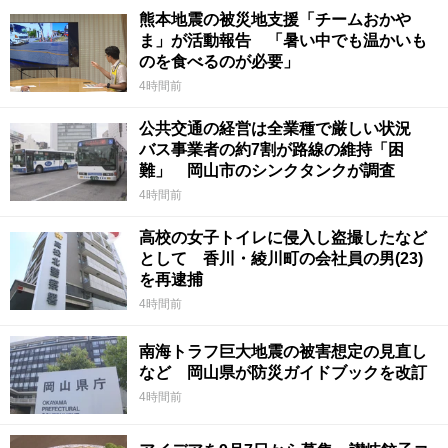
熊本地震の被災地支援「チームおかや
ま」が活動報告 「暑い中でも温かいも
のを食べるのが必要」
4時間前
公共交通の経営は全業種で厳しい状況
バス事業者の約7割が路線の維持「困
難」 岡山市のシンクタンクが調査
4時間前
高校の女子トイレに侵入し盗撮したなど
として 香川・綾川町の会社員の男(23)
を再逮捕
4時間前
南海トラフ巨大地震の被害想定の見直し
など 岡山県が防災ガイドブックを改訂
4時間前