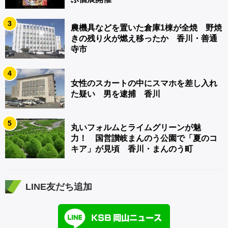
3
農機具などを置いた倉庫1棟が全焼 野焼
きの残り火が燃え移ったか 香川・善通
寺市
4
女性のスカートの中にスマホを差し入れ
た疑い 男を逮捕 香川
5
丸いフォルムとライムグリーンが魅
力！ 国営讃岐まんのう公園で「夏のコ
キア」が見頃 香川・まんのう町
LINE友だち追加