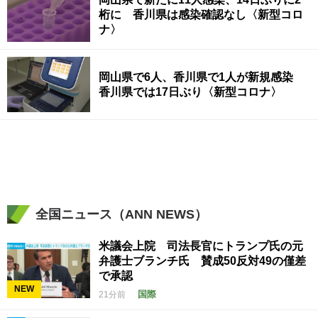
桁に 香川県は感染確認なし〈新型コロ
ナ〉
岡山県で6人、香川県で1人が新規感染
香川県では17日ぶり〈新型コロナ〉
全国ニュース（ANN NEWS）
米議会上院 司法長官にトランプ氏の元
弁護士ブランチ氏 賛成50反対49の僅差
で承認
NEW
国際
21分前