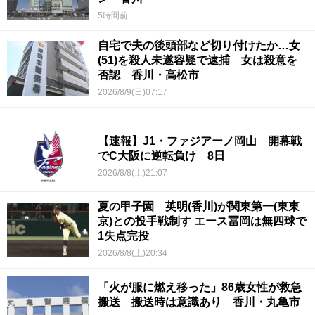
5時間前
自宅で夫の後頭部など切り付けたか…女
(51)を殺人未遂容疑で逮捕 女は殺意を
否認 香川・高松市
2026/8/9(日)07:17
【速報】J1・ファジアーノ岡山 開幕戦
でC大阪に逆転負け 8日
2026/8/8(土)21:07
夏の甲子園 英明(香川)が関東第一(東東
京)との投手戦制す エース冨岡は無四球で
1失点完投
2026/8/8(土)20:34
「火が服に燃え移った」86歳女性が救急
搬送 搬送時は意識あり 香川・丸亀市