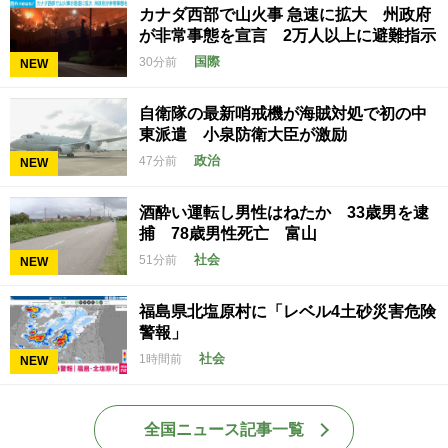
カナダ西部で山火事 急速に拡大 州政府
が非常事態を宣言 2万人以上に避難指示
国際
30分前
NEW
自衛隊の最新哨戒機が海賊対処で初の中
東派遣 小泉防衛大臣が激励
政治
47分前
NEW
酒酔い運転し男性はねたか 33歳男を逮
捕 78歳男性死亡 富山
社会
51分前
NEW
福島県北塩原村に「レベル4土砂災害危険
警報」
社会
1時間前
NEW
全国ニュース記事一覧