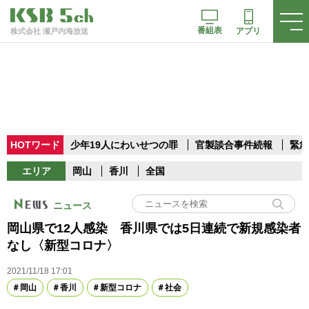
番組表
アプリ
株式会社 瀬戸内海放送
HOTワード
少年19人にわいせつの罪
官製談合事件続報
緊急
エリア
岡山
香川
全国
ニュース
岡山県で12人感染 香川県では5日連続で新規感染者
なし〈新型コロナ〉
2021/11/18 17:01
岡山
香川
新型コロナ
社会