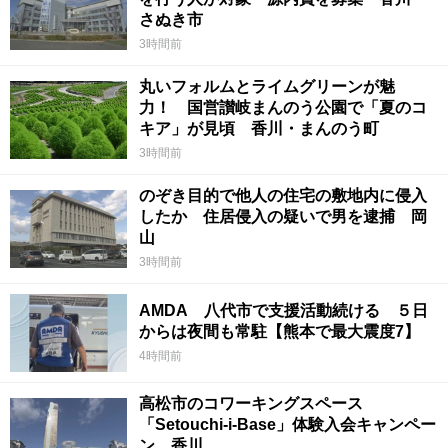
さぬき市
3時間前
丸いフォルムとライムグリーンが魅
力！ 国営讃岐まんのう公園で「夏のコ
キア」が見頃 香川・まんのう町
3時間前
のぞき目的で他人の住宅の敷地内に侵入
したか 住居侵入の疑いで男を逮捕 岡
山
3時間前
AMDA 八代市で支援活動続ける ５日
からは夜間も常駐【熊本で最大震度7】
4時間前
高松市のコワーキングスペース
「Setouchi-i-Base」体験入会キャンペー
ン 香川