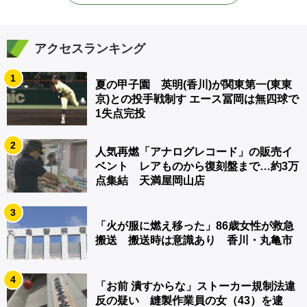
アクセスランキング
1
夏の甲子園 英明(香川)が関東第一(東東
京)との投手戦制す エース冨岡は無四球で
1失点完投
2
人気再燃「アナログレコード」の販売イ
ベント レアものから復刻盤まで…約3万
点集結 天満屋岡山店
3
「火が服に燃え移った」86歳女性が救急
搬送 搬送時は意識あり 香川・丸亀市
4
「お前 潰すからな」ストーカー規制法違
反の疑い 縫製作業員の女（43）を逮