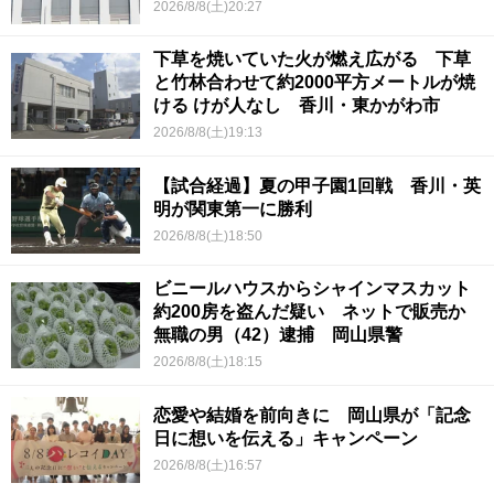
2026/8/8(土)20:27
下草を焼いていた火が燃え広がる 下草
と竹林合わせて約2000平方メートルが焼
ける けが人なし 香川・東かがわ市
2026/8/8(土)19:13
【試合経過】夏の甲子園1回戦 香川・英
明が関東第一に勝利
2026/8/8(土)18:50
ビニールハウスからシャインマスカット
約200房を盗んだ疑い ネットで販売か
無職の男（42）逮捕 岡山県警
2026/8/8(土)18:15
恋愛や結婚を前向きに 岡山県が「記念
日に想いを伝える」キャンペーン
2026/8/8(土)16:57