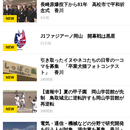
長崎原爆投下から81年 高松市で平和祈
念式 香川
4分前
NEW
J1ファジアーノ岡山 開幕戦は黒星
21分前
NEW
引き取ったイヌやネコたちの日常の一コ
マを募集 「卒業犬猫フォトコンテス
ト」 香川
NEW
1時間前
【速報中】夏の甲子園 岡山学芸館が先
制 鳥取城北に逆転許すも岡山学芸館が
再逆転
NEW
2時間前
電気・通信・機械などの分野で研究開発
を行う人が対象 源内賞を募集 香川・