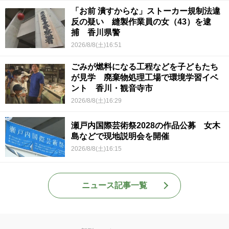
「お前 潰すからな」ストーカー規制法違
反の疑い 縫製作業員の女（43）を逮
捕 香川県警
2026/8/8(土)16:51
ごみが燃料になる工程などを子どもたち
が見学 廃棄物処理工場で環境学習イベ
ント 香川・観音寺市
2026/8/8(土)16:29
瀬戸内国際芸術祭2028の作品公募 女木
島などで現地説明会を開催
2026/8/8(土)16:15
ニュース記事一覧