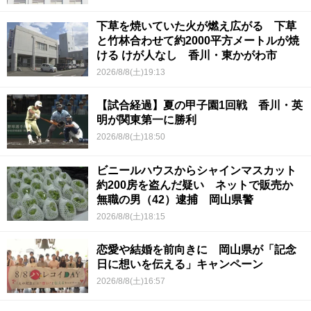
下草を焼いていた火が燃え広がる 下草
と竹林合わせて約2000平方メートルが焼
ける けが人なし 香川・東かがわ市
2026/8/8(土)19:13
【試合経過】夏の甲子園1回戦 香川・英
明が関東第一に勝利
2026/8/8(土)18:50
ビニールハウスからシャインマスカット
約200房を盗んだ疑い ネットで販売か
無職の男（42）逮捕 岡山県警
2026/8/8(土)18:15
恋愛や結婚を前向きに 岡山県が「記念
日に想いを伝える」キャンペーン
2026/8/8(土)16:57