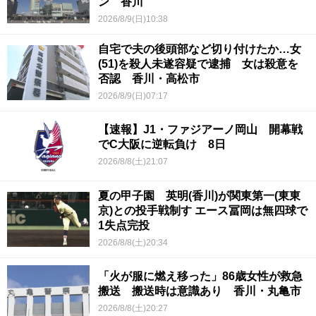
ン 香川
2026/8/9(日)10:38
自宅で夫の後頭部など切り付けたか…女
(51)を殺人未遂容疑で逮捕 女は殺意を
否認 香川・高松市
2026/8/9(日)07:17
【速報】J1・ファジアーノ岡山 開幕戦
でC大阪に逆転負け 8日
2026/8/8(土)21:07
夏の甲子園 英明(香川)が関東第一(東東
京)との投手戦制す エース冨岡は無四球で
1失点完投
2026/8/8(土)20:34
「火が服に燃え移った」86歳女性が救急
搬送 搬送時は意識あり 香川・丸亀市
2026/8/8(土)20:27