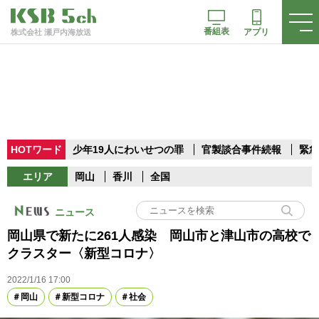
番組表
アプリ
株式会社 瀬戸内海放送
HOTワード
少年19人にわいせつの罪
官製談合事件続報
緊急
エリア
岡山
香川
全国
ニュース
岡山県で新たに261人感染 岡山市と津山市の高校で
クラスター〈新型コロナ〉
2022/1/16 17:00
岡山
新型コロナ
社会