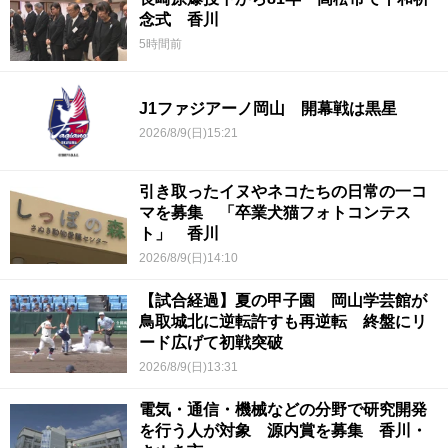
念式 香川
5時間前
J1ファジアーノ岡山 開幕戦は黒星
2026/8/9(日)15:21
引き取ったイヌやネコたちの日常の一コ
マを募集 「卒業犬猫フォトコンテス
ト」 香川
2026/8/9(日)14:10
【試合経過】夏の甲子園 岡山学芸館が
鳥取城北に逆転許すも再逆転 終盤にリ
ード広げて初戦突破
2026/8/9(日)13:31
電気・通信・機械などの分野で研究開発
を行う人が対象 源内賞を募集 香川・