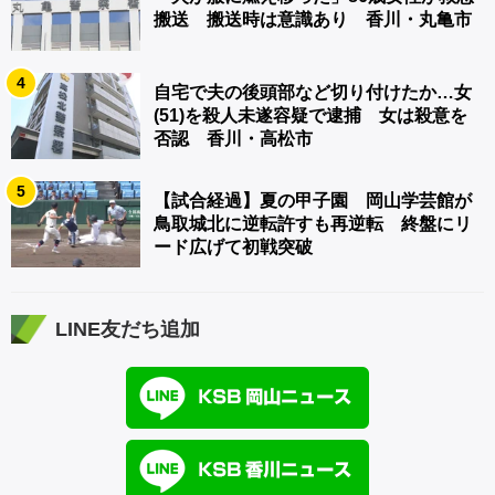
搬送 搬送時は意識あり 香川・丸亀市
4
自宅で夫の後頭部など切り付けたか…女
(51)を殺人未遂容疑で逮捕 女は殺意を
否認 香川・高松市
5
【試合経過】夏の甲子園 岡山学芸館が
鳥取城北に逆転許すも再逆転 終盤にリ
ード広げて初戦突破
LINE友だち追加