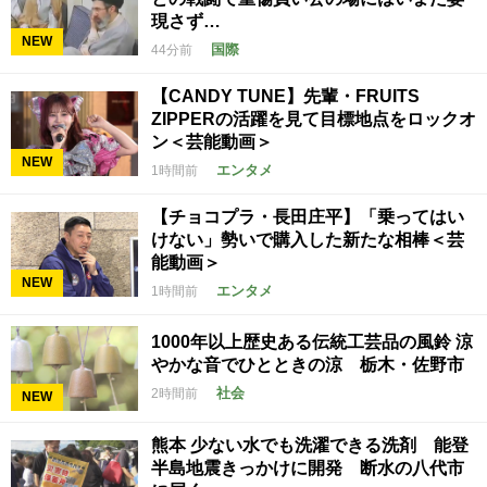
現さず…
NEW
国際
44分前
【CANDY TUNE】先輩・FRUITS
ZIPPERの活躍を見て目標地点をロックオ
ン＜芸能動画＞
NEW
エンタメ
1時間前
【チョコプラ・長田庄平】「乗ってはい
けない」勢いで購入した新たな相棒＜芸
能動画＞
NEW
エンタメ
1時間前
1000年以上歴史ある伝統工芸品の風鈴 涼
やかな音でひとときの涼 栃木・佐野市
社会
2時間前
NEW
熊本 少ない水でも洗濯できる洗剤 能登
半島地震きっかけに開発 断水の八代市