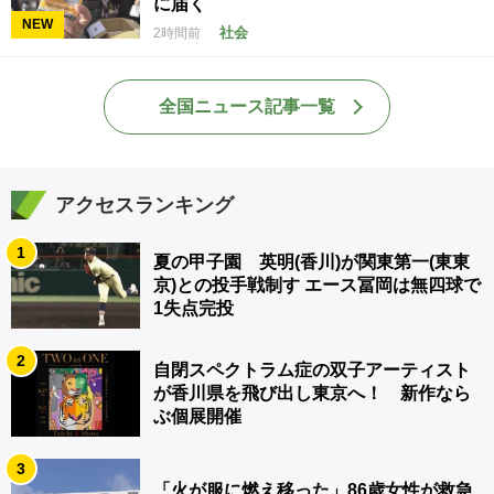
に届く
NEW
社会
2時間前
全国ニュース記事一覧
アクセスランキング
1
夏の甲子園 英明(香川)が関東第一(東東
京)との投手戦制す エース冨岡は無四球で
1失点完投
2
自閉スペクトラム症の双子アーティスト
が香川県を飛び出し東京へ！ 新作なら
ぶ個展開催
3
「火が服に燃え移った」86歳女性が救急