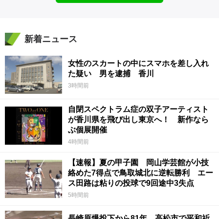
新着ニュース
女性のスカートの中にスマホを差し入れ
た疑い 男を逮捕 香川
3時間前
自閉スペクトラム症の双子アーティスト
が香川県を飛び出し東京へ！ 新作なら
ぶ個展開催
4時間前
【速報】夏の甲子園 岡山学芸館が小技
絡めた7得点で鳥取城北に逆転勝利 エー
ス田路は粘りの投球で9回途中3失点
5時間前
長崎原爆投下から81年 高松市で平和祈