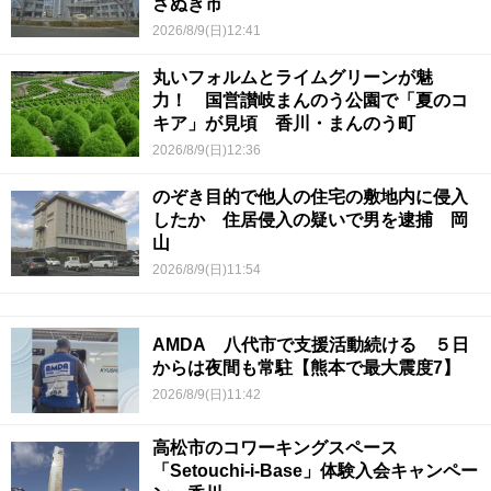
さぬき市
2026/8/9(日)12:41
丸いフォルムとライムグリーンが魅
力！ 国営讃岐まんのう公園で「夏のコ
キア」が見頃 香川・まんのう町
2026/8/9(日)12:36
のぞき目的で他人の住宅の敷地内に侵入
したか 住居侵入の疑いで男を逮捕 岡
山
2026/8/9(日)11:54
AMDA 八代市で支援活動続ける ５日
からは夜間も常駐【熊本で最大震度7】
2026/8/9(日)11:42
高松市のコワーキングスペース
「Setouchi-i-Base」体験入会キャンペー