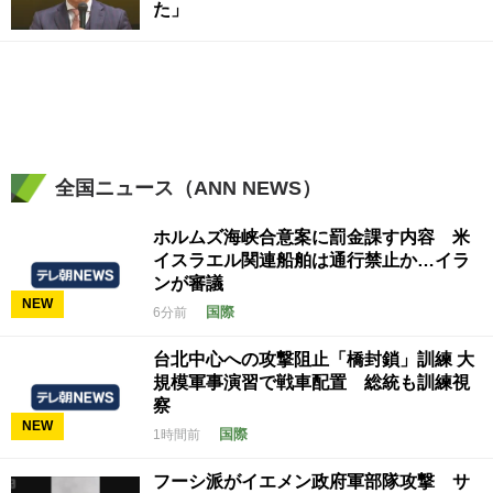
た」
全国ニュース（ANN NEWS）
ホルムズ海峡合意案に罰金課す内容 米
イスラエル関連船舶は通行禁止か…イラ
ンが審議
NEW
国際
6分前
台北中心への攻撃阻止「橋封鎖」訓練 大
規模軍事演習で戦車配置 総統も訓練視
察
NEW
国際
1時間前
フーシ派がイエメン政府軍部隊攻撃 サ