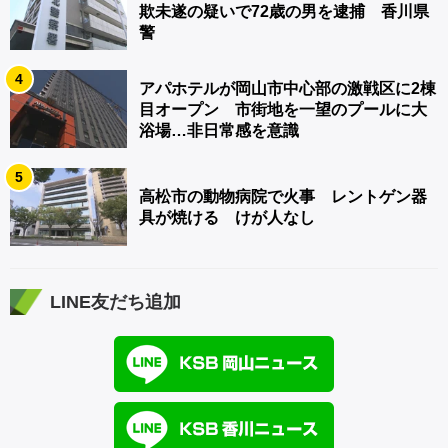
欺未遂の疑いで72歳の男を逮捕 香川県
警
4
アパホテルが岡山市中心部の激戦区に2棟
目オープン 市街地を一望のプールに大
浴場…非日常感を意識
5
高松市の動物病院で火事 レントゲン器
具が焼ける けが人なし
LINE友だち追加