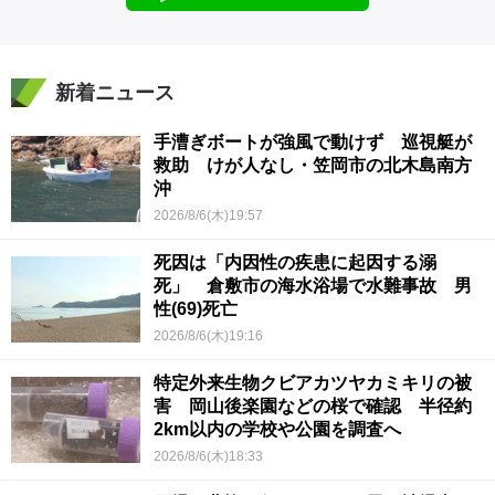
新着ニュース
手漕ぎボートが強風で動けず 巡視艇が
救助 けが人なし・笠岡市の北木島南方
沖
2026/8/6(木)19:57
死因は「内因性の疾患に起因する溺
死」 倉敷市の海水浴場で水難事故 男
性(69)死亡
2026/8/6(木)19:16
特定外来生物クビアカツヤカミキリの被
害 岡山後楽園などの桜で確認 半径約
2km以内の学校や公園を調査へ
2026/8/6(木)18:33