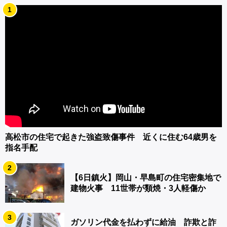
1
高松市の住宅で起きた強盗致傷事件 近くに住む64歳男を
指名手配
2
【6日鎮火】岡山・早島町の住宅密集地で
建物火事 11世帯が類焼・3人軽傷か
3
ガソリン代金を払わずに給油 詐欺と詐