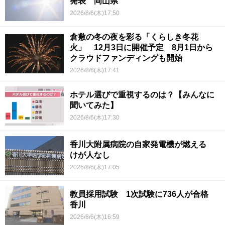
発表 岡山県
2026/8/6(木)17:50
倉敷の冬の夜を彩る「くらしき冬花
火」 12月3日に開催予定 8月1日から
クラウドファンディングも開始
2026/8/6(木)17:41
ホテル選びで重視するのは？【みんなに
聞いてみた】
2026/8/6(木)17:30
香川大附属病院の自家発電機が燃える
けが人なし
2026/8/6(木)17:05
教員採用試験 1次試験に736人が合格
香川
2026/8/6(木)16:59