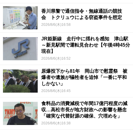
香川県警で通信指令・無線通話の競技
会 トクリュウによる窃盗事件を想定
2026/8/6(木)16:58
JR姫新線 走行中に揺れを感知 津山駅
～新見駅間で運転見合わせ【午後4時45分
現在】
2026/8/6(木)16:52
原爆投下から81年 岡山市で慰霊祭 被
爆者や遺族が犠牲者を追悼「一番に平和
しかない」
2026/8/6(木)16:45
食料品の消費減税で年間17億円程度の減
収…高松市長が地方財政への影響を懸念
「確実な代替財源の確保、穴埋めを」
2026/8/6(木)16:38