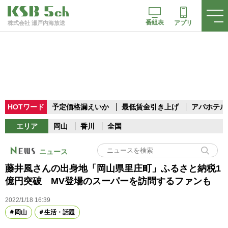
番組表
アプリ
株式会社 瀬戸内海放送
HOTワード
予定価格漏えいか
最低賃金引き上げ
アパホテル
エリア
岡山
香川
全国
ニュース
藤井風さんの出身地「岡山県里庄町」ふるさと納税1
億円突破 MV登場のスーパーを訪問するファンも
2022/1/18 16:39
岡山
生活・話題