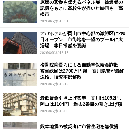
原爆の悲惨さ伝えるパネル展 被爆者の
記憶をもとに高校生が描いた絵画も 高
松市
2026/8/6(木)18:31
アパホテルが岡山市中心部の激戦区に2棟
目オープン 市街地を一望のプールに大
浴場…非日常感を意識
2026/8/6(木)18:13
接骨院院長らによる自動車保険金詐欺
被害総額は2700万円超 香川県警が最終
送検、捜査本部解散
2026/8/6(木)18:12
最低賃金引き上げ答申 香川は1092円、
岡山は1104円 過去2番目の引き上げ額
2026/8/6(木)18:09
熊本地震の被災者に市営住宅を無償提