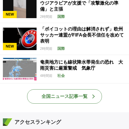
ウジアラビアが支援で「攻撃激化の準
備」と主張
NEW
国際
2時間前
「ボイコットの理由は解消されず」欧州
サッカー連盟がFIFA会長不信任を改めて
表明
NEW
国際
2時間前
奄美地方にも線状降水帯発生の恐れ 大
雨災害に厳重警戒 気象庁
社会
4時間前
全国ニュース記事一覧
アクセスランキング