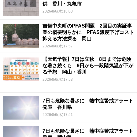
供 香川・丸亀市
2026/8/6(木)18:03
吉備中央町のPFAS問題 2回目の実証事
業の概要明らかに PFAS濃度下げコスト
抑える方法探る 岡山
2026/8/6(木)17:57
【天気予報】7日は立秋 8日までは危険
な暑さ続くも…9日から一段階気温が下が
る予想 岡山・香川
2026/8/6(木)17:53
7日も危険な暑さに 熱中症警戒アラート
発表 香川県
2026/8/6(木)17:51
7日も危険な暑さに 熱中症警戒アラート