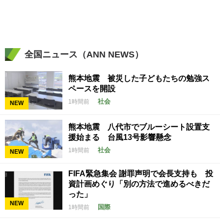
全国ニュース（ANN NEWS）
熊本地震 被災した子どもたちの勉強ス
ペースを開設
社会
1時間前
NEW
熊本地震 八代市でブルーシート設置支
援始まる 台風13号影響懸念
社会
1時間前
NEW
FIFA緊急集会 謝罪声明で会長支持も 投
資計画めぐり「別の方法で進めるべきだ
った」
NEW
国際
1時間前