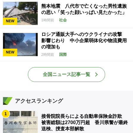
熊本地震 八代市で亡くなった男性遺族
の思い「笑った顔いっぱい見たかった」
社会
1時間前
NEW
ロシア通販大手へのウクライナの攻撃
影響じわり 中小企業弱体化や物流費用
の増加も
NEW
国際
2時間前
全国ニュース記事一覧
アクセスランキング
1
接骨院院長らによる自動車保険金詐欺
被害総額は2700万円超 香川県警が最終
送検、捜査本部解散