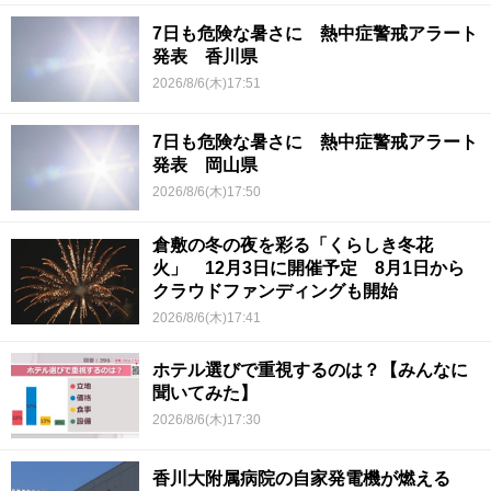
7日も危険な暑さに 熱中症警戒アラート
発表 香川県
2026/8/6(木)17:51
7日も危険な暑さに 熱中症警戒アラート
発表 岡山県
2026/8/6(木)17:50
倉敷の冬の夜を彩る「くらしき冬花
火」 12月3日に開催予定 8月1日から
クラウドファンディングも開始
2026/8/6(木)17:41
ホテル選びで重視するのは？【みんなに
聞いてみた】
2026/8/6(木)17:30
香川大附属病院の自家発電機が燃える