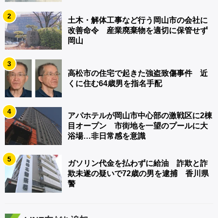
2
土木・解体工事など行う岡山市の会社に
改善命令 産業廃棄物を適切に保管せず
岡山
3
高松市の住宅で起きた強盗致傷事件 近
くに住む64歳男を指名手配
4
アパホテルが岡山市中心部の激戦区に2棟
目オープン 市街地を一望のプールに大
浴場…非日常感を意識
5
ガソリン代金を払わずに給油 詐欺と詐
欺未遂の疑いで72歳の男を逮捕 香川県
警