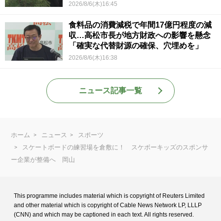
2026/8/6(木)16:45
食料品の消費減税で年間17億円程度の減
収…高松市長が地方財政への影響を懸念
「確実な代替財源の確保、穴埋めを」
2026/8/6(木)16:38
ニュース記事一覧
ホーム
ニュース
スポーツ
スケートボードの練習場を倉敷に！ スケボーキッズのスポンサ
ー企業が整備へ 岡山
This programme includes material which is copyright of Reuters Limited
and
other material which is copyright of Cable News Network LP, LLLP
(CNN) and
which may be captioned in each text. All rights reserved.