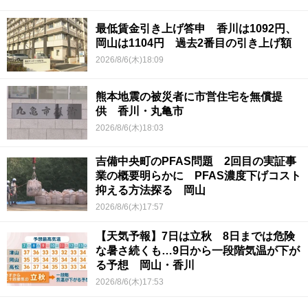
最低賃金引き上げ答申 香川は1092円、
岡山は1104円 過去2番目の引き上げ額
2026/8/6(木)18:09
熊本地震の被災者に市営住宅を無償提
供 香川・丸亀市
2026/8/6(木)18:03
吉備中央町のPFAS問題 2回目の実証事
業の概要明らかに PFAS濃度下げコスト
抑える方法探る 岡山
2026/8/6(木)17:57
【天気予報】7日は立秋 8日までは危険
な暑さ続くも…9日から一段階気温が下が
る予想 岡山・香川
2026/8/6(木)17:53