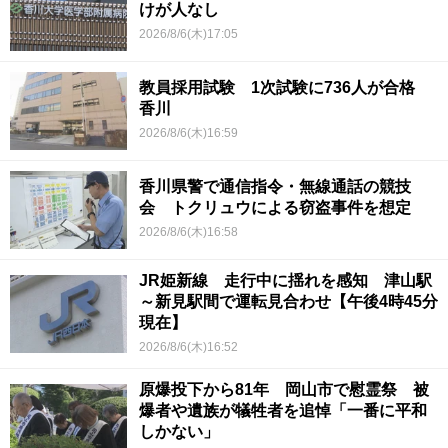
けが人なし
2026/8/6(木)17:05
教員採用試験 1次試験に736人が合格
香川
2026/8/6(木)16:59
香川県警で通信指令・無線通話の競技
会 トクリュウによる窃盗事件を想定
2026/8/6(木)16:58
JR姫新線 走行中に揺れを感知 津山駅
～新見駅間で運転見合わせ【午後4時45分
現在】
2026/8/6(木)16:52
原爆投下から81年 岡山市で慰霊祭 被
爆者や遺族が犠牲者を追悼「一番に平和
しかない」