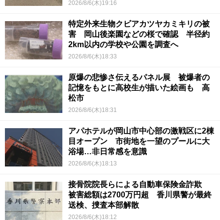
2026/8/6(木)19:16
特定外来生物クビアカツヤカミキリの被
害 岡山後楽園などの桜で確認 半径約
2km以内の学校や公園を調査へ
2026/8/6(木)18:33
原爆の悲惨さ伝えるパネル展 被爆者の
記憶をもとに高校生が描いた絵画も 高
松市
2026/8/6(木)18:31
アパホテルが岡山市中心部の激戦区に2棟
目オープン 市街地を一望のプールに大
浴場…非日常感を意識
2026/8/6(木)18:13
接骨院院長らによる自動車保険金詐欺
被害総額は2700万円超 香川県警が最終
送検、捜査本部解散
2026/8/6(木)18:12