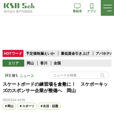
番組表
アプリ
株式会社 瀬戸内海放送
HOTワード
予定価格漏えいか
最低賃金引き上げ
アパホテル
エリア
岡山
香川
全国
ニュース
スケートボードの練習場を倉敷に！ スケボーキッ
ズのスポンサー企業が整備へ 岡山
2022/1/14 14:55
岡山
スポーツ
生活・話題