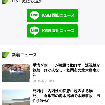
LINE友だち追加
新着ニュース
手漕ぎボートが強風で動けず 巡視艇が
救助 けが人なし・笠岡市の北木島南方
沖
2026/8/6(木)19:57
死因は「内因性の疾患に起因する溺
死」 倉敷市の海水浴場で水難事故 男
性(69)死亡