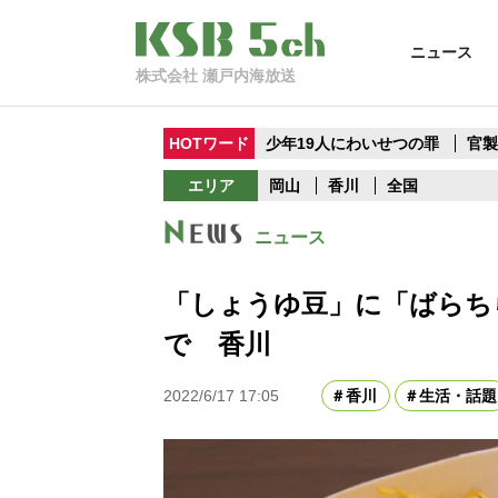
ニュース
株式会社 瀬戸内海放送
HOTワード
少年19人にわいせつの罪
官
エリア
岡山
香川
全国
ニュース
「しょうゆ豆」に「ばらち
で 香川
2022/6/17 17:05
香川
生活・話題