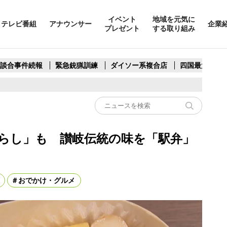
イベント
地域を元気に
テレビ番組
アナウンサー
企業
プレゼント
する取り組み
製談合事件続報
緊急銃猟訓練
ダイソー系複合店
四国最大スリ
らし」も 讃岐伝統の味を「駅弁」
おでかけ・グルメ