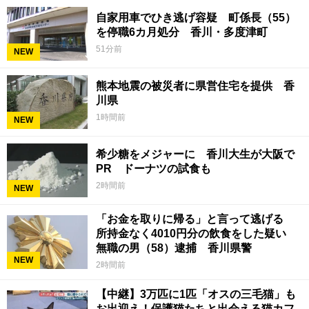
自家用車でひき逃げ容疑 町係長（55）
を停職6カ月処分 香川・多度津町
51分前
NEW
熊本地震の被災者に県営住宅を提供 香
川県
1時間前
NEW
希少糖をメジャーに 香川大生が大阪で
PR ドーナツの試食も
2時間前
NEW
「お金を取りに帰る」と言って逃げる
所持金なく4010円分の飲食をした疑い
無職の男（58）逮捕 香川県警
NEW
2時間前
【中継】3万匹に1匹「オスの三毛猫」も
お出迎え！保護猫たちと出会える猫カフ