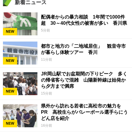
新着ニュース
配偶者からの暴力相談 1年間で1000件
超 30～40代女性の被害が多い 香川県
5分前
NEW
都市と地方の「二地域居住」 観音寺市
が暮らし体験ツアー 香川
11分前
NEW
JR岡山駅でお盆期間の下りピーク 多く
の帰省客らで混雑 山陽新幹線は始発か
ら夕方まで満席
NEW
15分前
県外から訪れる若者に高松市の魅力を
PR 高校生らがバレーボール選手らにう
どん店を紹介
NEW
16分前