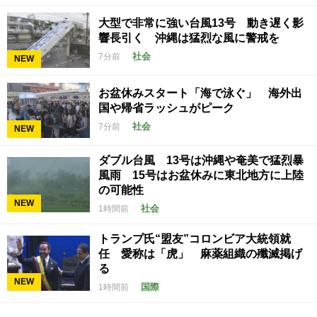
大型で非常に強い台風13号 動き遅く影
響長引く 沖縄は猛烈な風に警戒を
社会
7分前
NEW
お盆休みスタート「海で泳ぐ」 海外出
国や帰省ラッシュがピーク
社会
7分前
NEW
ダブル台風 13号は沖縄や奄美で猛烈暴
風雨 15号はお盆休みに東北地方に上陸
の可能性
NEW
社会
1時間前
トランプ氏“盟友”コロンビア大統領就
任 愛称は「虎」 麻薬組織の殲滅掲げ
る
NEW
国際
1時間前