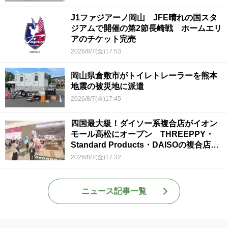
J1ファジアーノ岡山 JFE晴れの国スタ
ジアムで開催の第2節長崎戦 ホームエリ
アのチケット完売
2026/8/7(金)17:53
岡山県倉敷市がトイレトレーラーを熊本
地震の被災地に派遣
2026/8/7(金)17:45
四国最大級！ダイソー系複合店がイオン
モール高松にオープン THREEPPY・
Standard Products・DAISOの複合店は
香川県初
2026/8/7(金)17:32
ニュース記事一覧