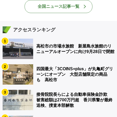
全国ニュース記事一覧
アクセスランキング
1
高松市の市場水族館 新屋島水族館のリ
ニューアルオープンに向け9月28日で閉館
2
四国最大「3COINS+plus」が丸亀町グリ
ーンにオープン 大型店舗限定の商品
も 高松市
3
接骨院院長らによる自動車保険金詐欺
被害総額は2700万円超 香川県警が最終
送検、捜査本部解散