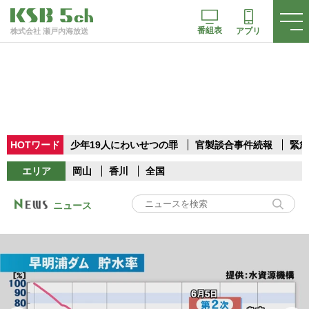
番組表
アプリ
株式会社 瀬戸内海放送
HOTワード
少年19人にわいせつの罪
官製談合事件続報
緊急
エリア
岡山
香川
全国
ニュース