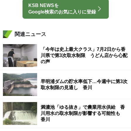
KSB NEWSを
Google検索のお気に入りに登録
関連ニュース
「今年は史上最大クラス」7月2日から香
川県で第3次取水制限 うどん店から心配
の声
早明浦ダムの貯水率低下…今週中に第3次
取水制限の見通し 香川
満濃池「ゆる抜き」で農業用水供給 香
川用水の取水制限が影響する可能性も
香川