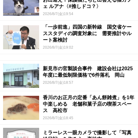
ェ ルアナ〈#推しドコ？〉
2026/8/7(金)19:54
「一歩前進」四国の新幹線 国交省ケー
ススタディの調査対象に 需要推計やル
ート案検討
2026/8/7(金)19:02
新見市の官製談合事件 建設会社は2025
年度に最低制限価格で6件落札 岡山
2026/8/7(金)18:57
香川のお正月の定番「あん餅雑煮」を1年
中楽しめる 老舗和菓子店の喫茶スペー
ス 高松市
2026/8/7(金)18:45
ミラーレス一眼カメラで撮影して「写真