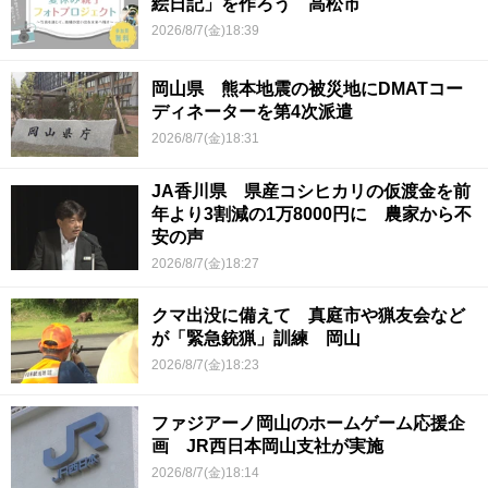
絵日記」を作ろう 高松市
2026/8/7(金)18:39
岡山県 熊本地震の被災地にDMATコー
ディネーターを第4次派遣
2026/8/7(金)18:31
JA香川県 県産コシヒカリの仮渡金を前
年より3割減の1万8000円に 農家から不
安の声
2026/8/7(金)18:27
クマ出没に備えて 真庭市や猟友会など
が「緊急銃猟」訓練 岡山
2026/8/7(金)18:23
ファジアーノ岡山のホームゲーム応援企
画 JR西日本岡山支社が実施
2026/8/7(金)18:14