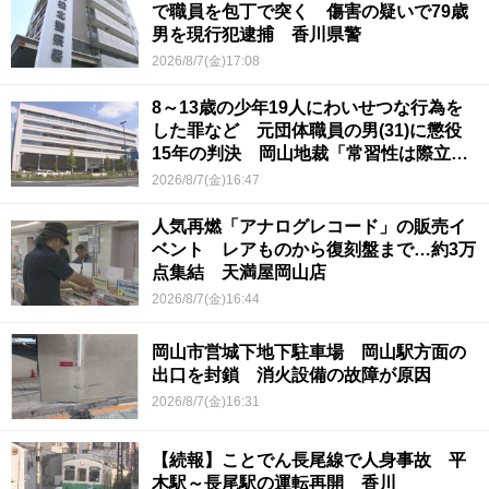
で職員を包丁で突く 傷害の疑いで79歳
男を現行犯逮捕 香川県警
2026/8/7(金)17:08
8～13歳の少年19人にわいせつな行為を
した罪など 元団体職員の男(31)に懲役
15年の判決 岡山地裁「常習性は際立っ
ていて被害結果も非常に重い」
2026/8/7(金)16:47
人気再燃「アナログレコード」の販売イ
ベント レアものから復刻盤まで…約3万
点集結 天満屋岡山店
2026/8/7(金)16:44
岡山市営城下地下駐車場 岡山駅方面の
出口を封鎖 消火設備の故障が原因
2026/8/7(金)16:31
【続報】ことでん長尾線で人身事故 平
木駅～長尾駅の運転再開 香川