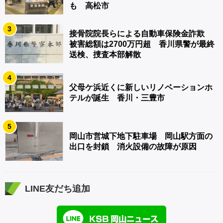
も 高松市
3
接骨院院長らによる自動車保険金詐欺
被害総額は2700万円超 香川県警が最終
送検、捜査本部解散
4
父母ケ浜近くに新しいリノベーションホ
テルが誕生 香川・三豊市
5
岡山市営城下地下駐車場 岡山駅方面の
出口を封鎖 消火設備の故障が原因
LINE友だち追加