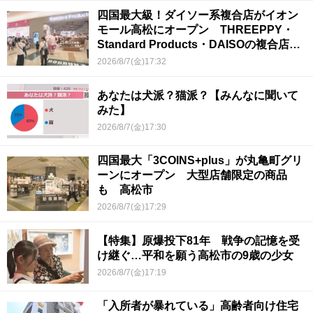
四国最大級！ダイソー系複合店がイオン
モール高松にオープン THREEPPY・
Standard Products・DAISOの複合店は
香川県初
2026/8/7(金)17:32
あなたは犬派？猫派？【みんなに聞いて
みた】
2026/8/7(金)17:30
四国最大「3COINS+plus」が丸亀町グリ
ーンにオープン 大型店舗限定の商品
も 高松市
2026/8/7(金)17:29
【特集】原爆投下81年 戦争の記憶を受
け継ぐ…平和を願う高松市の9歳の少女
2026/8/7(金)17:19
「入所者が暴れている」高齢者向け住宅