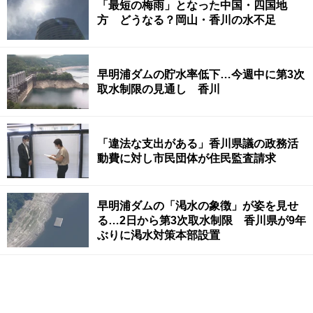
「最短の梅雨」となった中国・四国地
方 どうなる？岡山・香川の水不足
早明浦ダムの貯水率低下…今週中に第3次
取水制限の見通し 香川
「違法な支出がある」香川県議の政務活
動費に対し市民団体が住民監査請求
早明浦ダムの「渇水の象徴」が姿を見せ
る…2日から第3次取水制限 香川県が9年
ぶりに渇水対策本部設置