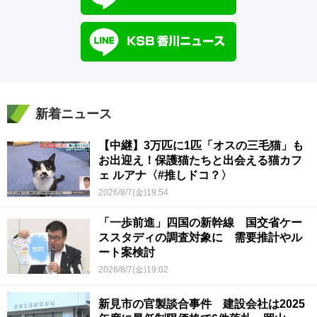
新着ニュース
【中継】3万匹に1匹「オスの三毛猫」も
お出迎え！保護猫たちと出会える猫カフ
ェ ルアナ〈#推しドコ？〉
2026/8/7(金)19:54
「一歩前進」四国の新幹線 国交省ケー
ススタディの調査対象に 需要推計やル
ート案検討
2026/8/7(金)19:02
新見市の官製談合事件 建設会社は2025