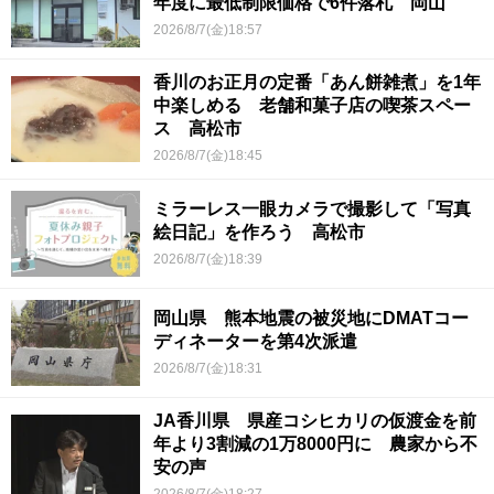
年度に最低制限価格で6件落札 岡山
2026/8/7(金)18:57
香川のお正月の定番「あん餅雑煮」を1年
中楽しめる 老舗和菓子店の喫茶スペー
ス 高松市
2026/8/7(金)18:45
ミラーレス一眼カメラで撮影して「写真
絵日記」を作ろう 高松市
2026/8/7(金)18:39
岡山県 熊本地震の被災地にDMATコー
ディネーターを第4次派遣
2026/8/7(金)18:31
JA香川県 県産コシヒカリの仮渡金を前
年より3割減の1万8000円に 農家から不
安の声