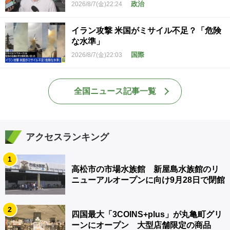
政治
2026/8/7(金)22:24
イラン攻撃 米国がミサイル不足？「危険
な水準」
国際
2026/8/7(金)22:03
全国ニュース記事一覧
アクセスランキング
1
高松市の市場水族館 新屋島水族館のリ
ニューアルオープンに向け9月28日で閉館
2
四国最大「3COINS+plus」が丸亀町グリ
ーンにオープン 大型店舗限定の商品