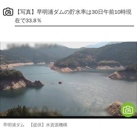
【写真】早明浦ダムの貯水率は30日午前10時現
在で33.8％
早明浦ダム 【提供】水資源機構