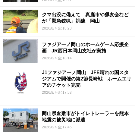
2026/8/7(金)18:27
クマ出没に備えて 真庭市や猟友会など
が「緊急銃猟」訓練 岡山
2026/8/7(金)18:23
ファジアーノ岡山のホームゲーム応援企
画 JR西日本岡山支社が実施
2026/8/7(金)18:14
J1ファジアーノ岡山 JFE晴れの国スタ
ジアムで開催の第2節長崎戦 ホームエリ
アのチケット完売
2026/8/7(金)17:53
岡山県倉敷市がトイレトレーラーを熊本
地震の被災地に派遣
2026/8/7(金)17:45