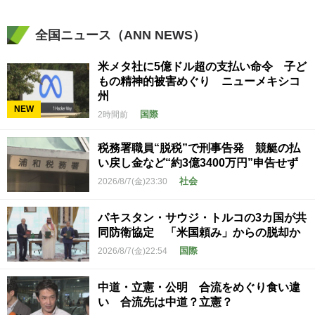
全国ニュース（ANN NEWS）
米メタ社に5億ドル超の支払い命令 子ど
もの精神的被害めぐり ニューメキシコ
州
NEW
国際
2時間前
税務署職員“脱税”で刑事告発 競艇の払
い戻し金など“約3億3400万円”申告せず
社会
2026/8/7(金)23:30
パキスタン・サウジ・トルコの3カ国が共
同防衛協定 「米国頼み」からの脱却か
国際
2026/8/7(金)22:54
中道・立憲・公明 合流をめぐり食い違
い 合流先は中道？立憲？