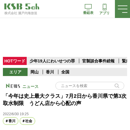
番組表
アプリ
株式会社 瀬戸内海放送
HOTワード
少年19人にわいせつの罪
官製談合事件続報
緊急
エリア
岡山
香川
全国
ニュース
「今年は史上最大クラス」7月2日から香川県で第3次
取水制限 うどん店から心配の声
2022/6/30 19:25
香川
社会