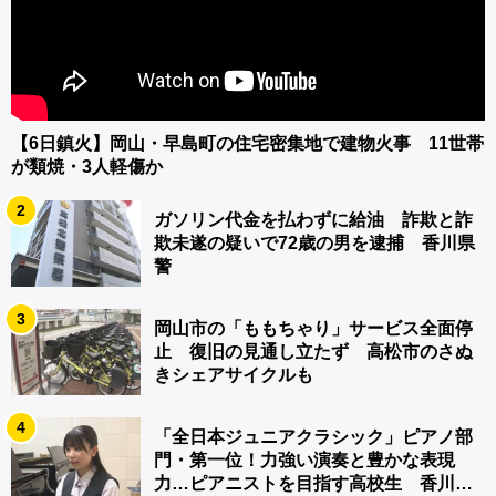
【6日鎮火】岡山・早島町の住宅密集地で建物火事 11世帯
が類焼・3人軽傷か
2
ガソリン代金を払わずに給油 詐欺と詐
欺未遂の疑いで72歳の男を逮捕 香川県
警
3
岡山市の「ももちゃり」サービス全面停
止 復旧の見通し立たず 高松市のさぬ
きシェアサイクルも
4
「全日本ジュニアクラシック」ピアノ部
門・第一位！力強い演奏と豊かな表現
力…ピアニストを目指す高校生 香川