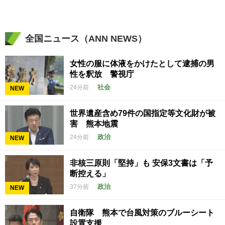
全国ニュース（ANN NEWS）
女性の服に体液をかけたとして逮捕の男
性を釈放 警視庁
社会
24分前
NEW
世界遺産含め79件の国指定等文化財が被
害 熊本地震
政治
24分前
NEW
非核三原則「堅持」も 安保3文書は「予
断控える」
政治
37分前
NEW
自衛隊 熊本で台風対策のブルーシート
設置支援