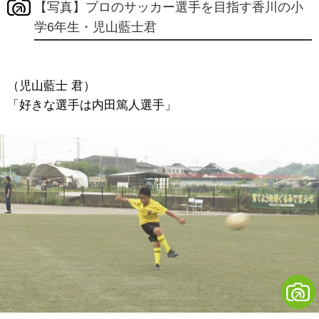
【写真】プロのサッカー選手を目指す香川の小
学6年生・児山藍士君
（児山藍士 君）
「好きな選手は内田篤人選手」