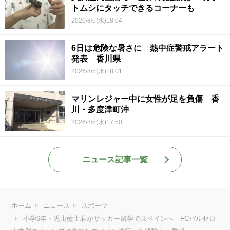
トムシにタッチできるコーナーも
2026/8/5(水)18:04
6日は危険な暑さに 熱中症警戒アラート
発表 香川県
2026/8/5(水)18:01
マリンレジャー中に女性が足を負傷 香
川・多度津町沖
2026/8/5(水)17:50
ニュース記事一覧
ホーム
ニュース
スポーツ
小学6年・児山藍士君がサッカー留学でスペインへ FCバルセロ