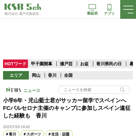
番組表
アプリ
株式会社 瀬戸内海放送
HOTワード
甲子園開幕
瀬戸芸
お盆
香川県民の日
暑
エリア
岡山
香川
全国
ニュース
小学6年・児山藍士君がサッカー留学でスペインへ
FCバルセロナ主催のキャンプに参加しスペイン遠征
した経験も 香川
2022/7/19 19:42
香川
スポーツ
生活・話題