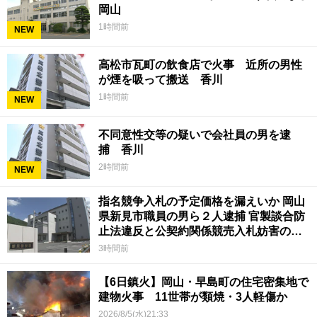
岡山
1時間前
NEW
高松市瓦町の飲食店で火事 近所の男性
が煙を吸って搬送 香川
1時間前
NEW
不同意性交等の疑いで会社員の男を逮
捕 香川
2時間前
NEW
指名競争入札の予定価格を漏えいか 岡山
県新見市職員の男ら２人逮捕 官製談合防
止法違反と公契約関係競売入札妨害の疑
い
3時間前
【6日鎮火】岡山・早島町の住宅密集地で
建物火事 11世帯が類焼・3人軽傷か
2026/8/5(水)21:33