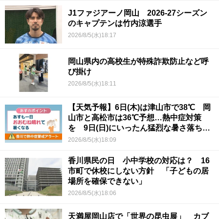
J1ファジアーノ岡山 2026-27シーズン
のキャプテンは竹内涼選手
2026/8/5(水)18:17
岡山県内の高校生が特殊詐欺防止など呼
び掛け
2026/8/5(水)18:11
【天気予報】6日(木)は津山市で38℃ 岡
山市と高松市は36℃予想…熱中症対策
を 9日(日)にいったん猛烈な暑さ落ち着
くか
2026/8/5(水)18:09
香川県民の日 小中学校の対応は？ 16
市町で休校にしない方針 「子どもの居
場所を確保できない」
2026/8/5(水)18:06
天満屋岡山店で「世界の昆虫展」 カブ