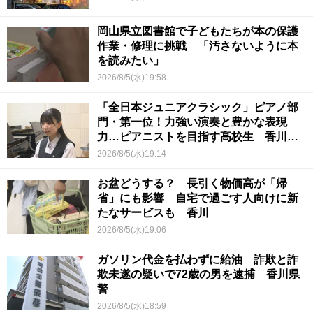
岡山県立図書館で子どもたちが本の保護
作業・修理に挑戦 「汚さないように本
を読みたい」
2026/8/5(水)19:58
「全日本ジュニアクラシック」ピアノ部
門・第一位！力強い演奏と豊かな表現
力…ピアニストを目指す高校生 香川
【青春のキセキ】
2026/8/5(水)19:14
お盆どうする？ 長引く物価高が「帰
省」にも影響 自宅で過ごす人向けに新
たなサービスも 香川
2026/8/5(水)19:06
ガソリン代金を払わずに給油 詐欺と詐
欺未遂の疑いで72歳の男を逮捕 香川県
警
2026/8/5(水)18:59