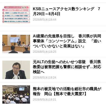
KSBニュースアクセス数ランキング 7
月29日～8月4日
2026/8/5(水)18:44
AI産業の先進県を目指し 香川県が共同
事業体「コンソーシアム」設立 「追い
ついていかないと発展はない」
2026/8/5(水)18:25
元ALTの生徒へのわいせつ容疑 香川県
教委は被害把握も警察に相談せず…対応
検証へ
2026/8/5(水)18:24
熊本の被災地での活動を総社市の職員が
報告 岡山【熊本で最大震度7】
2026/8/5(水)18:21