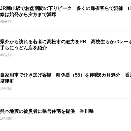
JR岡山駅でお盆期間の下りピーク 多くの帰省客らで混雑 
線は始発から夕方まで満席
48分前
県外から訪れる若者に高松市の魅力をPR 高校生らがバレー
手らにうどん店を紹介
49分前
自家用車でひき逃げ容疑 町係長（55）を停職6カ月処分 香
度津町
1時間前
熊本地震の被災者に県営住宅を提供 香川県
1時間前