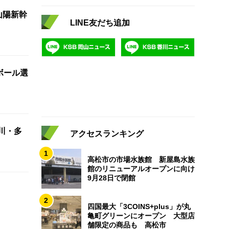
山陽新幹
LINE友だち追加
ボール選
川・多
アクセスランキング
1
高松市の市場水族館 新屋島水族
館のリニューアルオープンに向け
9月28日で閉館
2
四国最大「3COINS+plus」が丸
亀町グリーンにオープン 大型店
舗限定の商品も 高松市