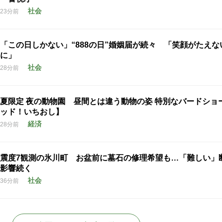
社会
23分前
「この日しかない」“888の日”婚姻届が続々 「笑顔がたえな
に」
社会
28分前
夏限定 夜の動物園 昼間とは違う動物の姿 特別なバードショ
ッド！いちおし】
経済
28分前
震度7観測の氷川町 お盆前に墓石の修理希望も…「難しい」
影響続く
社会
36分前