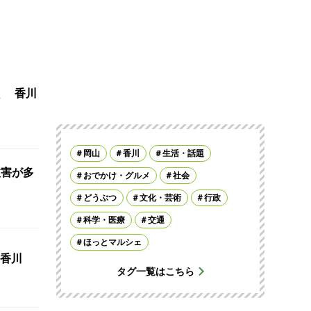
く 香川
岡山
香川
生活・話題
被害が多
おでかけ・グルメ
社会
どうぶつ
文化・芸術
行政
科学・医療
交通
ほっとマルシェ
香川
タグ一覧はこちら