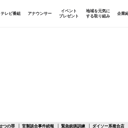
イベント
地域を元気に
テレビ番組
アナウンサー
企業
プレゼント
する取り組み
せつの罪
官製談合事件続報
緊急銃猟訓練
ダイソー系複合店