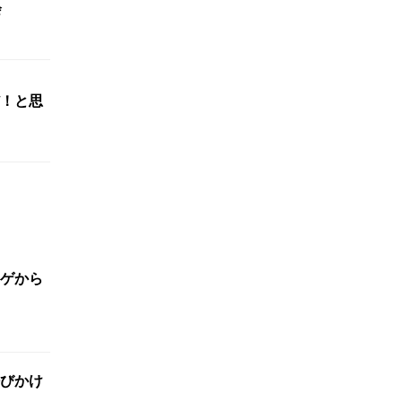
会
！と思
ゲから
びかけ