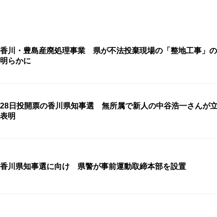
香川・豊島産廃処理事業 県が不法投棄現場の「整地工事」の
明らかに
28日投開票の香川県知事選 無所属で新人の中谷浩一さんが
表明
香川県知事選に向け 県警が事前運動取締本部を設置