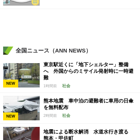
全国ニュース（ANN NEWS）
東京駅近くに「地下シェルター」整備
へ 外国からのミサイル発射時に一時避
難
NEW
社会
1時間前
熊本地震 車中泊の避難者に車用の日傘
を無料配布
社会
2時間前
NEW
地震による断水解消 水道水行き渡る
熊本・甲佐町