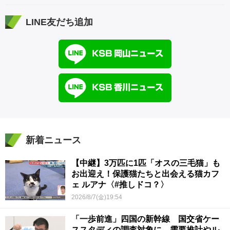
LINE友だち追加
新着ニュース
【中継】3万匹に1匹「オスの三毛猫」も
お出迎え！保護猫たちと出会える猫カフ
ェ ルアナ〈#推しドコ？〉
2026/8/7(金)19:54
「一歩前進」四国の新幹線 国交省ケー
ススタディの調査対象に 需要推計やル