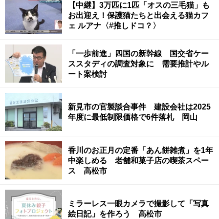
【中継】3万匹に1匹「オスの三毛猫」も
お出迎え！保護猫たちと出会える猫カフ
ェ ルアナ〈#推しドコ？〉
「一歩前進」四国の新幹線 国交省ケー
ススタディの調査対象に 需要推計やル
ート案検討
新見市の官製談合事件 建設会社は2025
年度に最低制限価格で6件落札 岡山
香川のお正月の定番「あん餅雑煮」を1年
中楽しめる 老舗和菓子店の喫茶スペー
ス 高松市
ミラーレス一眼カメラで撮影して「写真
絵日記」を作ろう 高松市