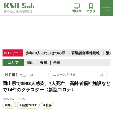
番組表
アプリ
株式会社 瀬戸内海放送
HOTワード
少年19人にわいせつの罪
官製談合事件続報
緊急
エリア
岡山
香川
全国
ニュース
岡山県で3983人感染、7人死亡 高齢者福祉施設など
で14件のクラスター〈新型コロナ〉
2022/8/25 16:15
岡山
新型コロナ
社会