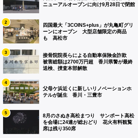
ニューアルオープンに向け9月28日で閉館
2
四国最大「3COINS+plus」が丸亀町グリ
ーンにオープン 大型店舗限定の商品
も 高松市
3
接骨院院長らによる自動車保険金詐欺
被害総額は2700万円超 香川県警が最終
送検、捜査本部解散
4
父母ケ浜近くに新しいリノベーションホ
テルが誕生 香川・三豊市
5
8月のさぬき高松まつり サンポート高松
を会場に24連が総おどり 花火有料観覧
席は残り350席