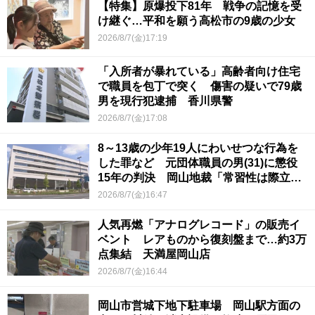
【特集】原爆投下81年 戦争の記憶を受
け継ぐ…平和を願う高松市の9歳の少女
2026/8/7(金)17:19
「入所者が暴れている」高齢者向け住宅
で職員を包丁で突く 傷害の疑いで79歳
男を現行犯逮捕 香川県警
2026/8/7(金)17:08
8～13歳の少年19人にわいせつな行為を
した罪など 元団体職員の男(31)に懲役
15年の判決 岡山地裁「常習性は際立っ
ていて被害結果も非常に重い」
2026/8/7(金)16:47
人気再燃「アナログレコード」の販売イ
ベント レアものから復刻盤まで…約3万
点集結 天満屋岡山店
2026/8/7(金)16:44
岡山市営城下地下駐車場 岡山駅方面の