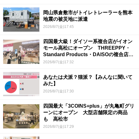
岡山県倉敷市がトイレトレーラーを熊本
地震の被災地に派遣
2026/8/7(金)17:45
四国最大級！ダイソー系複合店がイオン
モール高松にオープン THREEPPY・
Standard Products・DAISOの複合店は
香川県初
2026/8/7(金)17:32
あなたは犬派？猫派？【みんなに聞いて
みた】
2026/8/7(金)17:30
四国最大「3COINS+plus」が丸亀町グリ
ーンにオープン 大型店舗限定の商品
も 高松市
2026/8/7(金)17:29