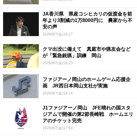
JA香川県 県産コシヒカリの仮渡金を前
年より3割減の1万8000円に 農家から不
安の声
2026/8/7(金)18:27
クマ出没に備えて 真庭市や猟友会など
が「緊急銃猟」訓練 岡山
2026/8/7(金)18:23
ファジアーノ岡山のホームゲーム応援企
画 JR西日本岡山支社が実施
2026/8/7(金)18:14
J1ファジアーノ岡山 JFE晴れの国スタ
ジアムで開催の第2節長崎戦 ホームエリ
アのチケット完売
2026/8/7(金)17:53