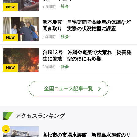
社会
2時間前
NEW
熊本地震 自宅訪問で高齢者の体調など
聞き取り 実際の状況把握に課題
社会
2時間前
NEW
台風13号 沖縄や奄美で大荒れ 災害発
生に警戒 空の便にも影響
社会
2時間前
NEW
全国ニュース記事一覧
アクセスランキング
1
高松市の市場水族館 新屋島水族館のリ