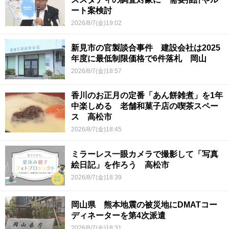
ート案検討
2026/8/7(金)19:02
新見市の官製談合事件 建設会社は2025
年度に最低制限価格で6件落札 岡山
2026/8/7(金)18:57
香川のお正月の定番「あん餅雑煮」を1年
中楽しめる 老舗和菓子店の喫茶スペー
ス 高松市
2026/8/7(金)18:45
ミラーレス一眼カメラで撮影して「写真
絵日記」を作ろう 高松市
2026/8/7(金)18:39
岡山県 熊本地震の被災地にDMATコー
ディネーターを第4次派遣
2026/8/7(金)18:31