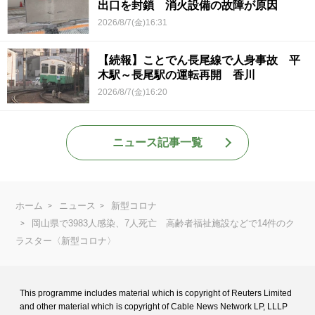
出口を封鎖 消火設備の故障が原因
2026/8/7(金)16:31
【続報】ことでん長尾線で人身事故 平
木駅～長尾駅の運転再開 香川
2026/8/7(金)16:20
ニュース記事一覧
ホーム
ニュース
新型コロナ
岡山県で3983人感染、7人死亡 高齢者福祉施設などで14件のク
ラスター〈新型コロナ〉
This programme includes material which is copyright of Reuters Limited
and
other material which is copyright of Cable News Network LP, LLLP