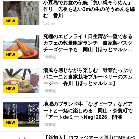
小豆島でお盆の伝統「負い縄そうめん」
作り 先祖を思い3mの生のそうめんを編
む 香川
NEW
52分前
究極のエビフライ！日生湾が一望できる
カフェの数量限定ランチ 自家製バスク
チーズケーキも 岡山【ほっとマルシ
NEW
ェ】
1時間前
潮風を感じながら楽しむ 野菜たっぷり
パニーニと自家栽培ブルーベリーのスム
ージー 香川【ほっとマルシェ】
NEW
1時間前
地域のブランド牛「なぎビーフ」などア
ートと一緒に楽しめる 岡山・奈義町で
「アートdeミートNagi 2026」開催
NEW
1時間前
【新加入】J1ファジアーノ岡山にMFオベ