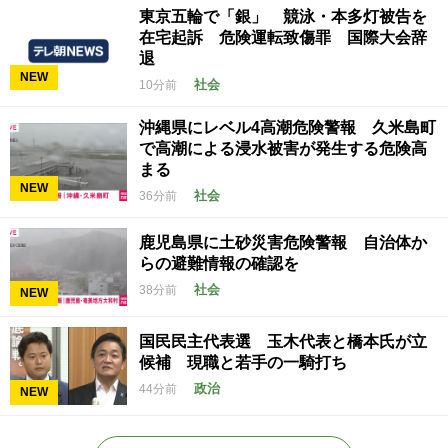
東京五輪で「銀」 競泳・本多灯被告を
在宅起訴 危険運転致傷罪 国際大会辞
退
NEW
社会
10分前
沖縄県にレベル4高潮危険警報 久米島町
で高潮による浸水被害が発生する危険高
まる
NEW
社会
36分前
鹿児島県に土砂災害危険警報 自治体か
らの避難情報の確認を
社会
38分前
NEW
国民民主代表選 玉木代表と橋本氏が立
候補 現職と若手の一騎打ち
政治
44分前
NEW