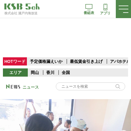
番組表
アプリ
株式会社 瀬戸内海放送
HOTワード
予定価格漏えいか
最低賃金引き上げ
アパホテル
エリア
岡山
香川
全国
ニュース