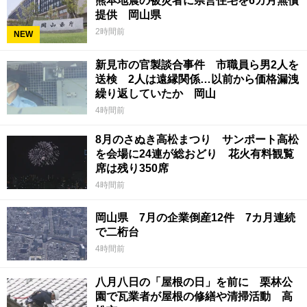
熊本地震の被災者に県営住宅を6カ月無償
提供 岡山県
2時間前
NEW
新見市の官製談合事件 市職員ら男2人を
送検 2人は遠縁関係…以前から価格漏洩
繰り返していたか 岡山
4時間前
8月のさぬき高松まつり サンポート高松
を会場に24連が総おどり 花火有料観覧
席は残り350席
4時間前
岡山県 7月の企業倒産12件 7カ月連続
で二桁台
4時間前
八月八日の「屋根の日」を前に 栗林公
園で瓦業者が屋根の修繕や清掃活動 高