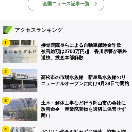
全国ニュース記事一覧
アクセスランキング
1
接骨院院長らによる自動車保険金詐欺
被害総額は2700万円超 香川県警が最終
送検、捜査本部解散
2
高松市の市場水族館 新屋島水族館のリ
ニューアルオープンに向け9月28日で閉館
3
土木・解体工事など行う岡山市の会社に
改善命令 産業廃棄物を適切に保管せず
岡山
4
ガソリン代金を払わずに給油 詐欺と詐