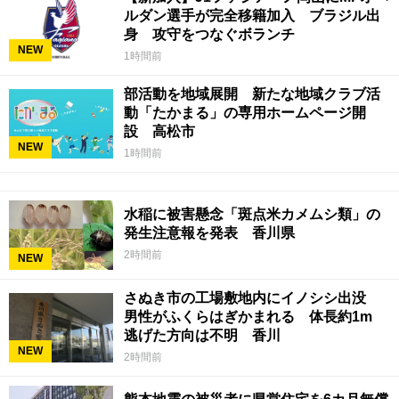
ルダン選手が完全移籍加入 ブラジル出
身 攻守をつなぐボランチ
NEW
1時間前
部活動を地域展開 新たな地域クラブ活
動「たかまる」の専用ホームページ開
設 高松市
NEW
1時間前
水稲に被害懸念「斑点米カメムシ類」の
発生注意報を発表 香川県
2時間前
NEW
さぬき市の工場敷地内にイノシシ出没
男性がふくらはぎかまれる 体長約1m
逃げた方向は不明 香川
NEW
2時間前