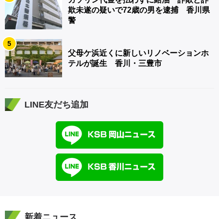
欺未遂の疑いで72歳の男を逮捕 香川県
警
5
父母ケ浜近くに新しいリノベーションホ
テルが誕生 香川・三豊市
LINE友だち追加
新着ニュース