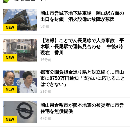
岡山市営城下地下駐車場 岡山駅方面の
出口を封鎖 消火設備の故障が原因
5分前
NEW
【速報】ことでん長尾線で人身事故 平
木駅～長尾駅で運転見合わせ 午後4時
現在 香川
NEW
16分前
都市公園負担金巡り県と対立続く…岡山
市に8750万円通知「支払いに応じること
はできない」
NEW
21分前
岡山県倉敷市が熊本地震の被災者に市営
住宅を無償提供
47分前
NEW