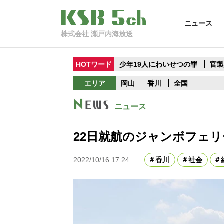
ニュース
株式会社 瀬戸内海放送
HOTワード
少年19人にわいせつの罪
官
エリア
岡山
香川
全国
ニュース
22日就航のジャンボフェ
2022/10/16 17:24
香川
社会