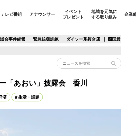
イベント
地域を元気に
テレビ番組
アナウンサー
企業
プレゼント
する取り組み
製談合事件続報
緊急銃猟訓練
ダイソー系複合店
四国最大スリ
リー「あおい」披露会 香川
経済
生活・話題