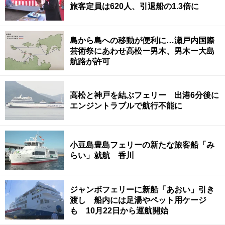
旅客定員は620人、引退船の1.3倍に
島から島への移動が便利に…瀬戸内国際
芸術祭にあわせ高松ー男木、男木ー大島
航路が許可
高松と神戸を結ぶフェリー 出港6分後に
エンジントラブルで航行不能に
小豆島豊島フェリーの新たな旅客船「み
らい」就航 香川
ジャンボフェリーに新船「あおい」引き
渡し 船内には足湯やペット用ケージ
も 10月22日から運航開始