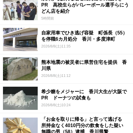
PR 高校生らがバレーボール選手らにう
どん店を紹介
5時間前
自家用車でひき逃げ容疑 町係長（55）
を停職6カ月処分 香川・多度津町
2026/8/8(土)11:35
熊本地震の被災者に県営住宅を提供 香
川県
2026/8/8(土)11:12
希少糖をメジャーに 香川大生が大阪で
PR ドーナツの試食も
2026/8/8(土)10:24
「お金を取りに帰る」と言って逃げる
所持金なく4010円分の飲食をした疑い
無職の男（58）逮捕 香川県警