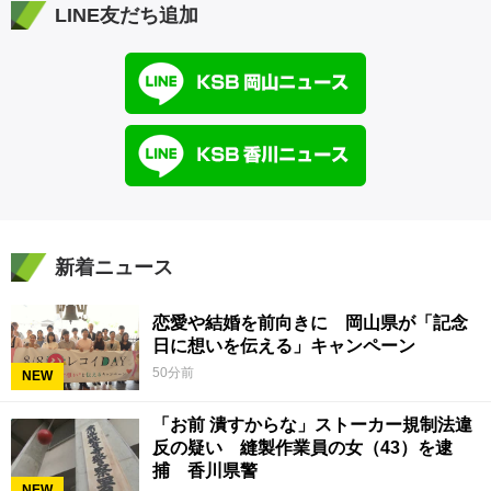
LINE友だち追加
新着ニュース
恋愛や結婚を前向きに 岡山県が「記念
日に想いを伝える」キャンペーン
50分前
NEW
「お前 潰すからな」ストーカー規制法違
反の疑い 縫製作業員の女（43）を逮
捕 香川県警
NEW