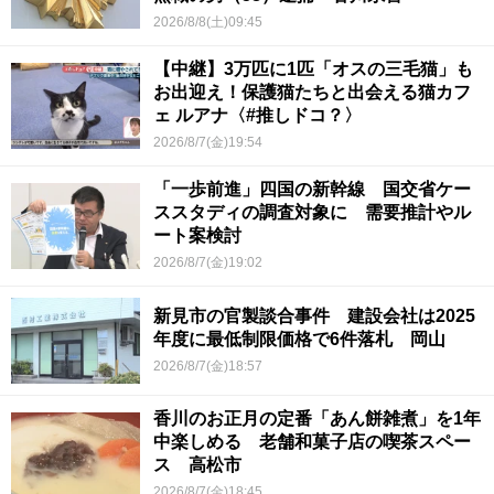
2026/8/8(土)09:45
【中継】3万匹に1匹「オスの三毛猫」も
お出迎え！保護猫たちと出会える猫カフ
ェ ルアナ〈#推しドコ？〉
2026/8/7(金)19:54
「一歩前進」四国の新幹線 国交省ケー
ススタディの調査対象に 需要推計やル
ート案検討
2026/8/7(金)19:02
新見市の官製談合事件 建設会社は2025
年度に最低制限価格で6件落札 岡山
2026/8/7(金)18:57
香川のお正月の定番「あん餅雑煮」を1年
中楽しめる 老舗和菓子店の喫茶スペー
ス 高松市
2026/8/7(金)18:45