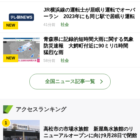
JR横浜線の運転士が居眠り運転でオーバ
ーラン 2023年にも同じ駅で居眠り運転
社会
41分前
NEW
青森県に記録的短時間大雨に関する気象
防災速報 大鰐町付近に90ミリ/1時間
猛烈な雨
NEW
社会
58分前
全国ニュース記事一覧
アクセスランキング
1
高松市の市場水族館 新屋島水族館のリ
ニューアルオープンに向け9月28日で閉館