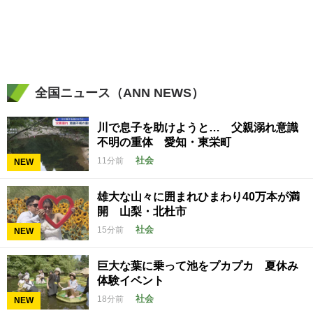
全国ニュース（ANN NEWS）
川で息子を助けようと… 父親溺れ意識
不明の重体 愛知・東栄町
社会
11分前
NEW
雄大な山々に囲まれひまわり40万本が満
開 山梨・北杜市
社会
15分前
NEW
巨大な葉に乗って池をプカプカ 夏休み
体験イベント
社会
18分前
NEW