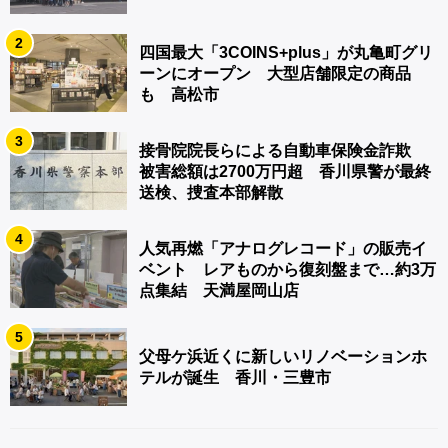
2
四国最大「3COINS+plus」が丸亀町グリ
ーンにオープン 大型店舗限定の商品
も 高松市
3
接骨院院長らによる自動車保険金詐欺
被害総額は2700万円超 香川県警が最終
送検、捜査本部解散
4
人気再燃「アナログレコード」の販売イ
ベント レアものから復刻盤まで…約3万
点集結 天満屋岡山店
5
父母ケ浜近くに新しいリノベーションホ
テルが誕生 香川・三豊市