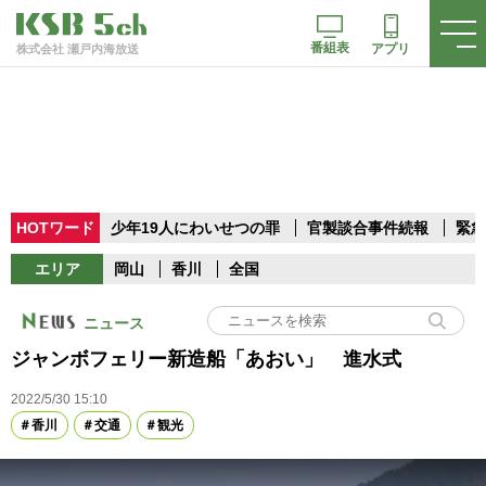
番組表
アプリ
株式会社 瀬戸内海放送
HOTワード
少年19人にわいせつの罪
官製談合事件続報
緊急
エリア
岡山
香川
全国
ニュース
ジャンボフェリー新造船「あおい」 進水式
2022/5/30 15:10
香川
交通
観光