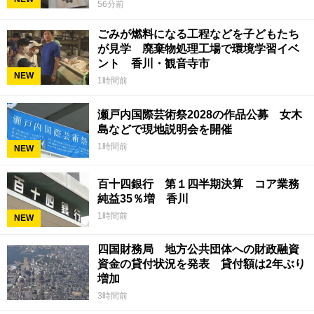
56分前
ごみが燃料になる工程などを子どもたち
が見学 廃棄物処理工場で環境学習イベ
ント 香川・観音寺市
NEW
1時間前
瀬戸内国際芸術祭2028の作品公募 女木
島などで現地説明会を開催
1時間前
NEW
百十四銀行 第１四半期決算 コア業務
純益35％増 香川
1時間前
NEW
四国財務局 地方公共団体への財政融資
資金の貸付状況を発表 貸付額は2年ぶり
増加
3時間前