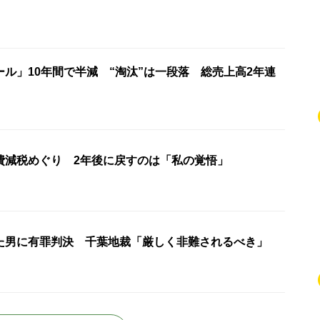
ル」10年間で半減 “淘汰”は一段落 総売上高2年連
費減税めぐり 2年後に戻すのは「私の覚悟」
た男に有罪判決 千葉地裁「厳しく非難されるべき」