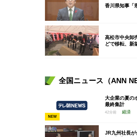
香川県知事「
高松市中央卸
どで移転、新
全国ニュース（ANN N
大企業の夏のボ
最終集計
経済
42分前
NEW
JR九州社長