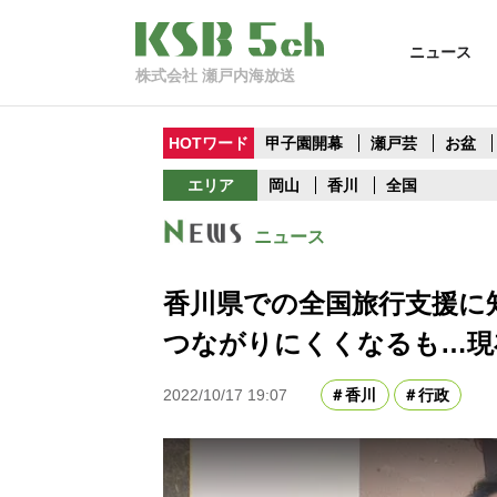
ニュース
株式会社 瀬戸内海放送
HOTワード
甲子園開幕
瀬戸芸
お盆
エリア
岡山
香川
全国
ニュース
香川県での全国旅行支援に
つながりにくくなるも…現
2022/10/17 19:07
香川
行政