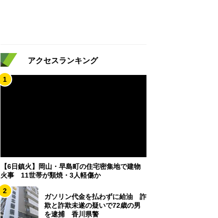
アクセスランキング
1
【6日鎮火】岡山・早島町の住宅密集地で建物
火事 11世帯が類焼・3人軽傷か
2
ガソリン代金を払わずに給油 詐
欺と詐欺未遂の疑いで72歳の男
を逮捕 香川県警