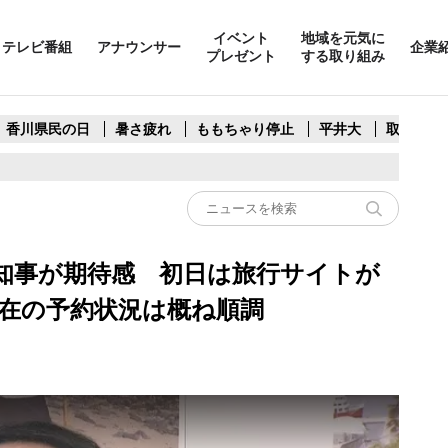
イベント
地域を元気に
テレビ番組
アナウンサー
企業
プレゼント
する取り組み
香川県民の日
暑さ疲れ
ももちゃり停止
平井大
取水制限
知事が期待感 初日は旅行サイトが
在の予約状況は概ね順調