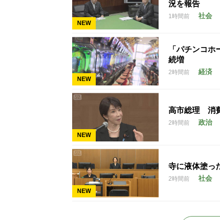
況を報告
社会
1時間前
NEW
「パチンコホー
続増
経済
2時間前
NEW
高市総理 消
政治
2時間前
NEW
寺に液体塗っ
社会
2時間前
NEW