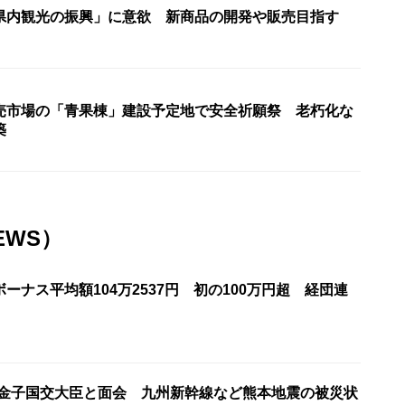
県内観光の振興」に意欲 新商品の開発や販売目指す
売市場の「青果棟」建設予定地で安全祈願祭 老朽化な
築
EWS）
ーナス平均額104万2537円 初の100万円超 経団連
が金子国交大臣と面会 九州新幹線など熊本地震の被災状