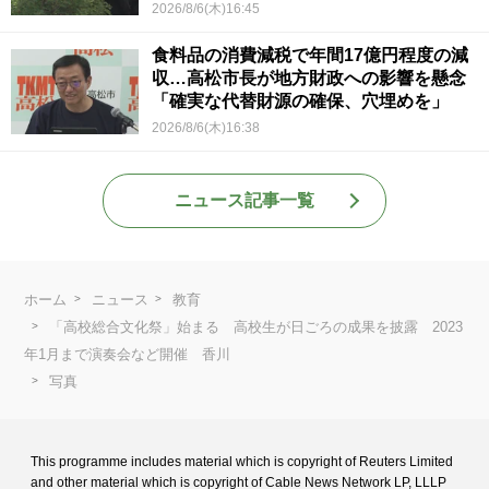
2026/8/6(木)16:45
食料品の消費減税で年間17億円程度の減
収…高松市長が地方財政への影響を懸念
「確実な代替財源の確保、穴埋めを」
2026/8/6(木)16:38
ニュース記事一覧
ホーム
ニュース
教育
「高校総合文化祭」始まる 高校生が日ごろの成果を披露 2023
年1月まで演奏会など開催 香川
写真
This programme includes material which is copyright of Reuters Limited
and
other material which is copyright of Cable News Network LP, LLLP