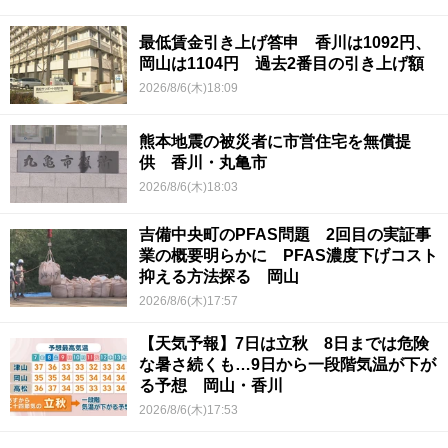
最低賃金引き上げ答申 香川は1092円、
岡山は1104円 過去2番目の引き上げ額
2026/8/6(木)18:09
熊本地震の被災者に市営住宅を無償提
供 香川・丸亀市
2026/8/6(木)18:03
吉備中央町のPFAS問題 2回目の実証事
業の概要明らかに PFAS濃度下げコスト
抑える方法探る 岡山
2026/8/6(木)17:57
【天気予報】7日は立秋 8日までは危険
な暑さ続くも…9日から一段階気温が下が
る予想 岡山・香川
2026/8/6(木)17:53