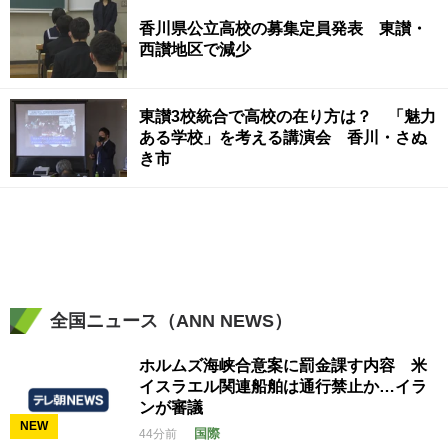
香川県公立高校の募集定員発表 東讃・
西讃地区で減少
東讃3校統合で高校の在り方は？ 「魅力
ある学校」を考える講演会 香川・さぬ
き市
全国ニュース（ANN NEWS）
ホルムズ海峡合意案に罰金課す内容 米
イスラエル関連船舶は通行禁止か…イラ
ンが審議
NEW
国際
44分前