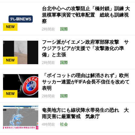
台北中心への攻撃阻止「橋封鎖」訓練 大
規模軍事演習で戦車配置 総統も訓練視
察
NEW
国際
2時間前
フーシ派がイエメン政府軍部隊攻撃 サ
ウジアラビアが支援で「攻撃激化の準
備」と主張
NEW
国際
2時間前
「ボイコットの理由は解消されず」欧州
サッカー連盟がFIFA会長不信任を改めて
表明
NEW
国際
2時間前
奄美地方にも線状降水帯発生の恐れ 大
雨災害に厳重警戒 気象庁
社会
4時間前