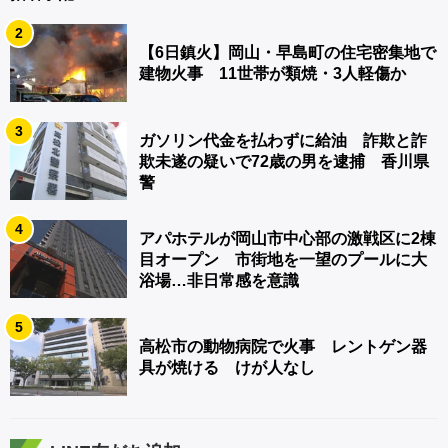
2
【6日鎮火】岡山・早島町の住宅密集地で
建物火事 11世帯が類焼・3人軽傷か
3
ガソリン代金を払わずに給油 詐欺と詐
欺未遂の疑いで72歳の男を逮捕 香川県
警
4
アパホテルが岡山市中心部の激戦区に2棟
目オープン 市街地を一望のプールに大
浴場…非日常感を意識
5
高松市の動物病院で火事 レントゲン器
具が焼ける けが人なし