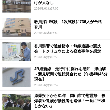
けが人なし
2026/8/6(木)17:05
教員採用試験 1次試験に736人が合格
香川
2026/8/6(木)16:59
香川県警で通信指令・無線通話の競技
会 トクリュウによる窃盗事件を想定
2026/8/6(木)16:58
JR姫新線 走行中に揺れを感知 津山駅
～新見駅間で運転見合わせ【午後4時45分
現在】
2026/8/6(木)16:52
原爆投下から81年 岡山市で慰霊祭 被
爆者や遺族が犠牲者を追悼「一番に平和
しかない」