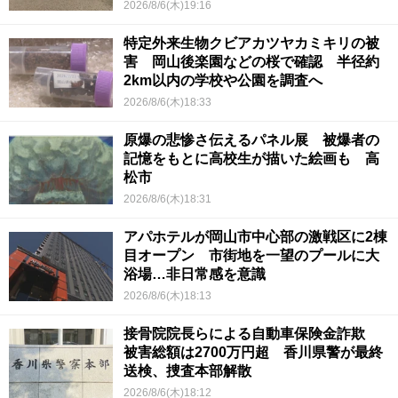
2026/8/6(木)19:16
特定外来生物クビアカツヤカミキリの被
害 岡山後楽園などの桜で確認 半径約
2km以内の学校や公園を調査へ
2026/8/6(木)18:33
原爆の悲惨さ伝えるパネル展 被爆者の
記憶をもとに高校生が描いた絵画も 高
松市
2026/8/6(木)18:31
アパホテルが岡山市中心部の激戦区に2棟
目オープン 市街地を一望のプールに大
浴場…非日常感を意識
2026/8/6(木)18:13
接骨院院長らによる自動車保険金詐欺
被害総額は2700万円超 香川県警が最終
送検、捜査本部解散
2026/8/6(木)18:12