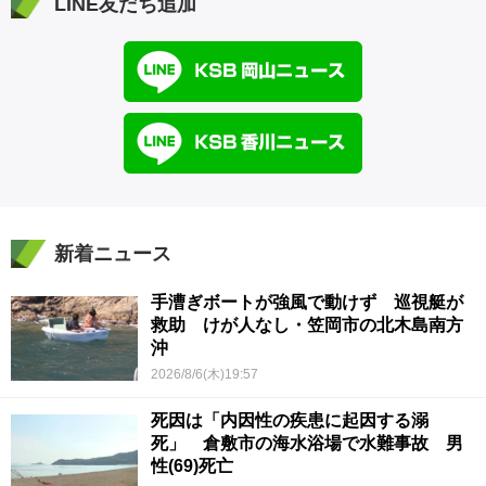
LINE友だち追加
新着ニュース
手漕ぎボートが強風で動けず 巡視艇が
救助 けが人なし・笠岡市の北木島南方
沖
2026/8/6(木)19:57
死因は「内因性の疾患に起因する溺
死」 倉敷市の海水浴場で水難事故 男
性(69)死亡