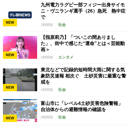
九州電力ラグビー部フィジー出身サイモ
ニ・ヴニランギ選手（26）急死 熱中症
で
NEW
社会
1時間前
【指原莉乃】「ついこの間ありまし
た」、街中で感じた“運命”とは＜芸能動
画＞
NEW
エンタメ
1時間前
東北などで記録的短時間大雨に関する気
象防災速報 相次ぐ 土砂災害に厳重な警
戒を
NEW
社会
1時間前
富山市に「レベル4土砂災害危険警報」
自治体からの避難情報の確認を
社会
2時間前
NEW