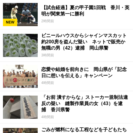
【試合経過】夏の甲子園1回戦 香川・英
明が関東第一に勝利
2時間前
NEW
ビニールハウスからシャインマスカット
約200房を盗んだ疑い ネットで販売か
無職の男（42）逮捕 岡山県警
3時間前
恋愛や結婚を前向きに 岡山県が「記念
日に想いを伝える」キャンペーン
4時間前
「お前 潰すからな」ストーカー規制法違
反の疑い 縫製作業員の女（43）を逮
捕 香川県警
4時間前
ごみが燃料になる工程などを子どもたち