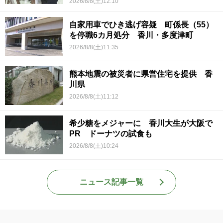
2026/8/8(土)12:10
自家用車でひき逃げ容疑 町係長（55）
を停職6カ月処分 香川・多度津町
2026/8/8(土)11:35
熊本地震の被災者に県営住宅を提供 香
川県
2026/8/8(土)11:12
希少糖をメジャーに 香川大生が大阪で
PR ドーナツの試食も
2026/8/8(土)10:24
ニュース記事一覧