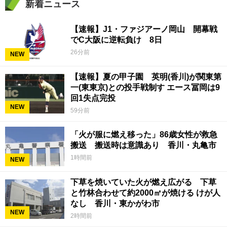
新着ニュース
【速報】J1・ファジアーノ岡山 開幕戦
でC大阪に逆転負け 8日
26分前
NEW
【速報】夏の甲子園 英明(香川)が関東第
一(東東京)との投手戦制す エース冨岡は9
回1失点完投
NEW
59分前
「火が服に燃え移った」86歳女性が救急
搬送 搬送時は意識あり 香川・丸亀市
1時間前
NEW
下草を焼いていた火が燃え広がる 下草
と竹林合わせて約2000㎡が焼ける けが人
なし 香川・東かがわ市
NEW
2時間前