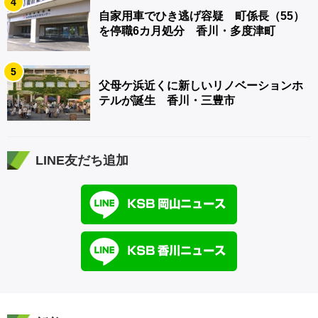
4
自家用車でひき逃げ容疑 町係長（55）
を停職6カ月処分 香川・多度津町
5
父母ケ浜近くに新しいリノベーションホ
テルが誕生 香川・三豊市
LINE友だち追加