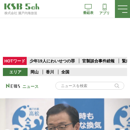
番組表
アプリ
株式会社 瀬戸内海放送
HOTワード
少年19人にわいせつの罪
官製談合事件続報
緊急
エリア
岡山
香川
全国
ニュース