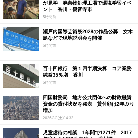
が見学 廃棄物処理工場で環境学習イベ
ント 香川・観音寺市
5時間前
瀬戸内国際芸術祭2028の作品公募 女木
島などで現地説明会を開催
5時間前
百十四銀行 第１四半期決算 コア業務
純益35％増 香川
5時間前
四国財務局 地方公共団体への財政融資
資金の貸付状況を発表 貸付額は2年ぶり
増加
2026/8/8(土)14:32
児童虐待の相談 1年間で1271件 2017