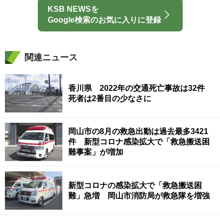
KSB NEWSを
Google検索のお気に入りに登録
関連ニュース
香川県 2022年の交通死亡事故は32件
死者は2番目の少なさに
岡山市の8月の救急出動は過去最多3421
件 新型コロナ感染拡大で「救急搬送困
難事案」が増加
新型コロナの感染拡大で「救急搬送困
難」急増 岡山市消防局が救急隊を増強