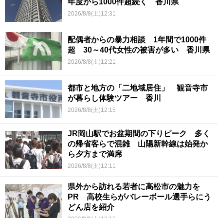
年度から1000件超続く 香川県
2026/8/8(土)12:31
配偶者からの暴力相談 1年間で1000件
超 30～40代女性の被害が多い 香川県
2026/8/8(土)12:21
都市と地方の「二地域居住」 観音寺市
が暮らし体験ツアー 香川
2026/8/8(土)12:15
JR岡山駅でお盆期間の下りピーク 多く
の帰省客らで混雑 山陽新幹線は始発か
ら夕方まで満席
2026/8/8(土)12:11
県外から訪れる若者に高松市の魅力を
PR 高校生らがバレーボール選手らにう
どん店を紹介