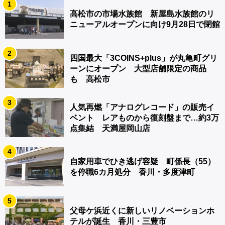
1
高松市の市場水族館 新屋島水族館のリ
ニューアルオープンに向け9月28日で閉館
2
四国最大「3COINS+plus」が丸亀町グリ
ーンにオープン 大型店舗限定の商品
も 高松市
3
人気再燃「アナログレコード」の販売イ
ベント レアものから復刻盤まで…約3万
点集結 天満屋岡山店
4
自家用車でひき逃げ容疑 町係長（55）
を停職6カ月処分 香川・多度津町
5
父母ケ浜近くに新しいリノベーションホ
テルが誕生 香川・三豊市