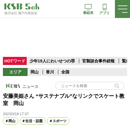
番組表
アプリ
株式会社 瀬戸内海放送
HOTワード
少年19人にわいせつの罪
官製談合事件続報
緊急
エリア
岡山
香川
全国
ニュース
安藤美姫さん “サステナブル”なリンクでスケート教
室 岡山
2023/3/18 17:37
岡山
生活・話題
スポーツ