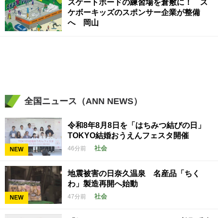
スケートボードの練習場を倉敷に！ ス
ケボーキッズのスポンサー企業が整備
へ 岡山
全国ニュース（ANN NEWS）
令和8年8月8日を「はちみつ結びの日」
TOKYO結婚おうえんフェスタ開催
社会
46分前
NEW
地震被害の日奈久温泉 名産品「ちく
わ」製造再開へ始動
社会
47分前
NEW