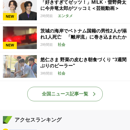
「好きすぎてゼッツ！」M!LK・曽野舜太
に今井竜太郎がツッコミ＜芸能動画＞
エンタメ
2時間前
NEW
茨城の海岸でベトナム国籍の男性2人が溺
れ1人死亡 「離岸流」に巻き込まれたか
社会
2時間前
NEW
悠仁さま 野菜の皮むき朝食づくり “3週間
ぶりのピーラー”
社会
3時間前
全国ニュース記事一覧
アクセスランキング