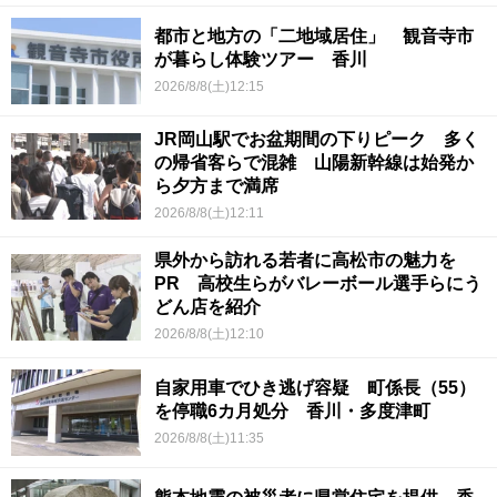
都市と地方の「二地域居住」 観音寺市
が暮らし体験ツアー 香川
2026/8/8(土)12:15
JR岡山駅でお盆期間の下りピーク 多く
の帰省客らで混雑 山陽新幹線は始発か
ら夕方まで満席
2026/8/8(土)12:11
県外から訪れる若者に高松市の魅力を
PR 高校生らがバレーボール選手らにう
どん店を紹介
2026/8/8(土)12:10
自家用車でひき逃げ容疑 町係長（55）
を停職6カ月処分 香川・多度津町
2026/8/8(土)11:35