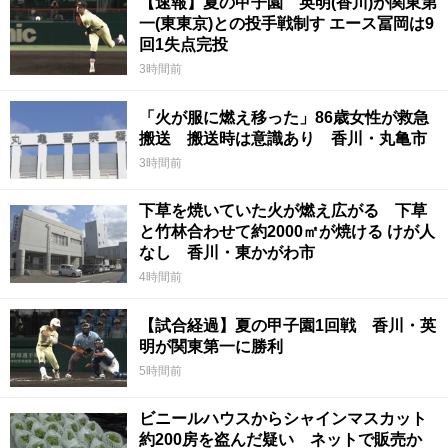
【速報】夏の甲子園 英明(香川)が関東第
一(東東京)との投手戦制す エース冨岡は9
回1失点完投
3時間前
「火が服に燃え移った」86歳女性が救急
搬送 搬送時は意識あり 香川・丸亀市
3時間前
下草を焼いていた火が燃え広がる 下草
と竹林合わせて約2000㎡が焼ける けが人
なし 香川・東かがわ市
4時間前
【試合経過】夏の甲子園1回戦 香川・英
明が関東第一に勝利
5時間前
ビニールハウスからシャインマスカット
約200房を盗んだ疑い ネットで販売か