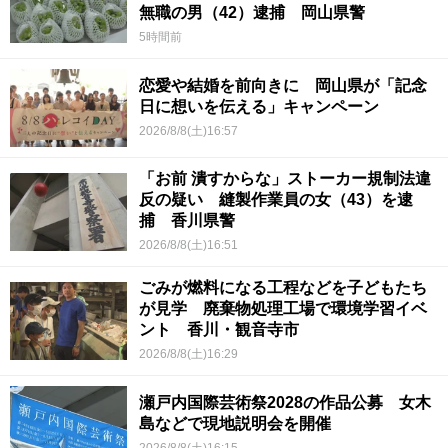
無職の男（42）逮捕 岡山県警
5時間前
恋愛や結婚を前向きに 岡山県が「記念
日に想いを伝える」キャンペーン
2026/8/8(土)16:57
「お前 潰すからな」ストーカー規制法違
反の疑い 縫製作業員の女（43）を逮
捕 香川県警
2026/8/8(土)16:51
ごみが燃料になる工程などを子どもたち
が見学 廃棄物処理工場で環境学習イベ
ント 香川・観音寺市
2026/8/8(土)16:29
瀬戸内国際芸術祭2028の作品公募 女木
島などで現地説明会を開催
2026/8/8(土)16:15