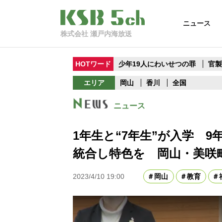
ニュース
株式会社 瀬戸内海放送
HOTワード
少年19人にわいせつの罪
官
エリア
岡山
香川
全国
ニュース
1年生と“7年生”が入学 
統合し特色を 岡山・美咲
2023/4/10 19:00
岡山
教育