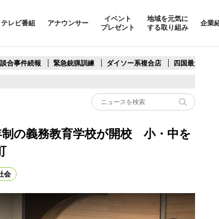
イベント
地域を元気に
テレビ番組
アナウンサー
企業
プレゼント
する取り組み
製談合事件続報
緊急銃猟訓練
ダイソー系複合店
四国最大スリ
9年制の義務教育学校が開校 小・中を
町
社会