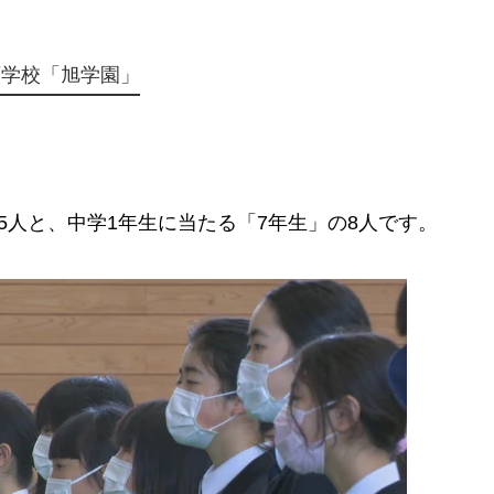
育学校「旭学園」
人と、中学1年生に当たる「7年生」の8人です。