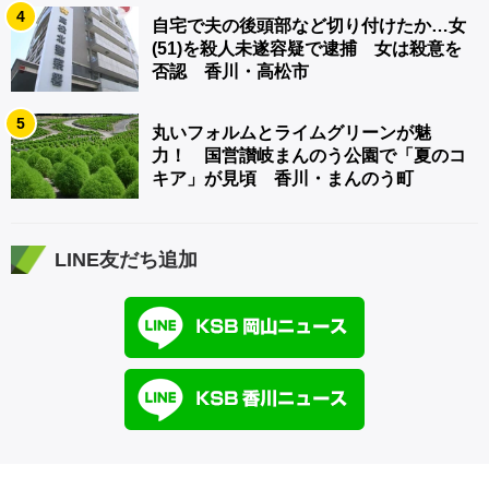
4
自宅で夫の後頭部など切り付けたか…女
(51)を殺人未遂容疑で逮捕 女は殺意を
否認 香川・高松市
5
丸いフォルムとライムグリーンが魅
力！ 国営讃岐まんのう公園で「夏のコ
キア」が見頃 香川・まんのう町
LINE友だち追加