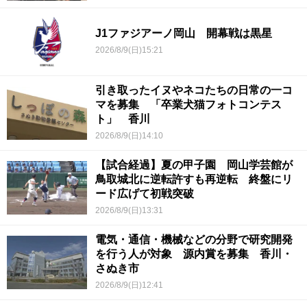
J1ファジアーノ岡山 開幕戦は黒星
2026/8/9(日)15:21
引き取ったイヌやネコたちの日常の一コ
マを募集 「卒業犬猫フォトコンテス
ト」 香川
2026/8/9(日)14:10
【試合経過】夏の甲子園 岡山学芸館が
鳥取城北に逆転許すも再逆転 終盤にリ
ード広げて初戦突破
2026/8/9(日)13:31
電気・通信・機械などの分野で研究開発
を行う人が対象 源内賞を募集 香川・
さぬき市
2026/8/9(日)12:41