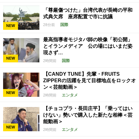
「尊厳傷つけた」台湾代表が長崎の平和
式典欠席 座席配置で市に抗議
国際
28分前
NEW
最高指導者モジタバ師の映像「初公開」
とイランメディア 公の場にはいまだ姿
現さず…
NEW
国際
2時間前
【CANDY TUNE】先輩・FRUITS
ZIPPERの活躍を見て目標地点をロックオ
ン＜芸能動画＞
NEW
エンタメ
2時間前
【チョコプラ・長田庄平】「乗ってはい
けない」勢いで購入した新たな相棒＜芸
能動画＞
NEW
エンタメ
2時間前