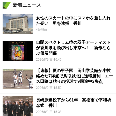
新着ニュース
女性のスカートの中にスマホを差し入れ
た疑い 男を逮捕 香川
4時間前
自閉スペクトラム症の双子アーティスト
が香川県を飛び出し東京へ！ 新作なら
ぶ個展開催
2026/8/9(日)16:46
【速報】夏の甲子園 岡山学芸館が小技
絡めた7得点で鳥取城北に逆転勝利 エー
ス田路は粘りの投球で9回途中3失点
2026/8/9(日)15:52
長崎原爆投下から81年 高松市で平和祈
念式 香川
2026/8/9(日)15:38