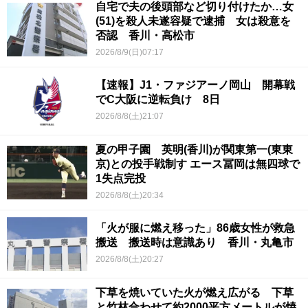
自宅で夫の後頭部など切り付けたか…女
(51)を殺人未遂容疑で逮捕 女は殺意を
否認 香川・高松市
2026/8/9(日)07:17
【速報】J1・ファジアーノ岡山 開幕戦
でC大阪に逆転負け 8日
2026/8/8(土)21:07
夏の甲子園 英明(香川)が関東第一(東東
京)との投手戦制す エース冨岡は無四球で
1失点完投
2026/8/8(土)20:34
「火が服に燃え移った」86歳女性が救急
搬送 搬送時は意識あり 香川・丸亀市
2026/8/8(土)20:27
下草を焼いていた火が燃え広がる 下草
と竹林合わせて約2000平方メートルが焼