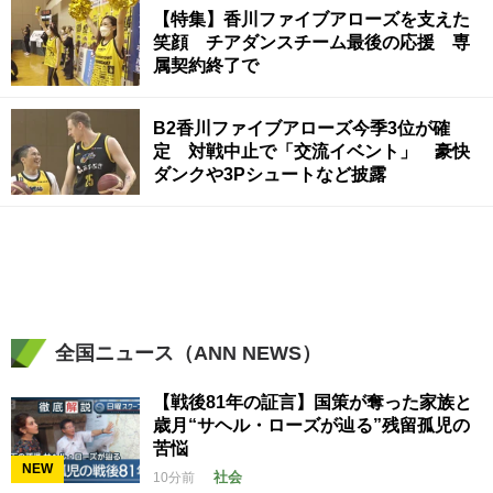
【特集】香川ファイブアローズを支えた
笑顔 チアダンスチーム最後の応援 専
属契約終了で
B2香川ファイブアローズ今季3位が確
定 対戦中止で「交流イベント」 豪快
ダンクや3Pシュートなど披露
全国ニュース（ANN NEWS）
【戦後81年の証言】国策が奪った家族と
歳月“サヘル・ローズが辿る”残留孤児の
苦悩
NEW
社会
10分前