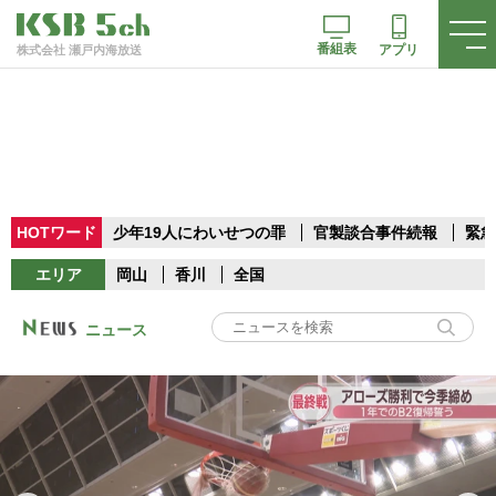
番組表
アプリ
株式会社 瀬戸内海放送
HOTワード
少年19人にわいせつの罪
官製談合事件続報
緊急
エリア
岡山
香川
全国
ニュース