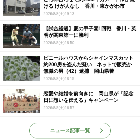
ける けが人なし 香川・東かがわ市
2026/8/8(土)19:13
【試合経過】夏の甲子園1回戦 香川・英
明が関東第一に勝利
2026/8/8(土)18:50
ビニールハウスからシャインマスカット
約200房を盗んだ疑い ネットで販売か
無職の男（42）逮捕 岡山県警
2026/8/8(土)18:15
恋愛や結婚を前向きに 岡山県が「記念
日に想いを伝える」キャンペーン
2026/8/8(土)16:57
ニュース記事一覧