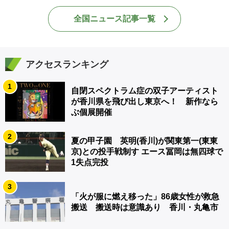
全国ニュース記事一覧
アクセスランキング
1
自閉スペクトラム症の双子アーティスト
が香川県を飛び出し東京へ！ 新作なら
ぶ個展開催
2
夏の甲子園 英明(香川)が関東第一(東東
京)との投手戦制す エース冨岡は無四球で
1失点完投
3
「火が服に燃え移った」86歳女性が救急
搬送 搬送時は意識あり 香川・丸亀市