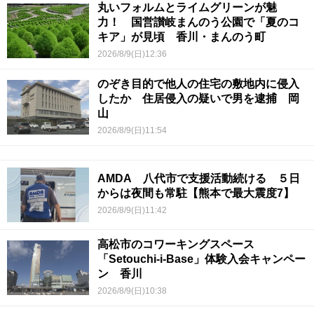
丸いフォルムとライムグリーンが魅
力！ 国営讃岐まんのう公園で「夏のコ
キア」が見頃 香川・まんのう町
2026/8/9(日)12:36
のぞき目的で他人の住宅の敷地内に侵入
したか 住居侵入の疑いで男を逮捕 岡
山
2026/8/9(日)11:54
AMDA 八代市で支援活動続ける ５日
からは夜間も常駐【熊本で最大震度7】
2026/8/9(日)11:42
高松市のコワーキングスペース
「Setouchi-i-Base」体験入会キャンペー
ン 香川
2026/8/9(日)10:38