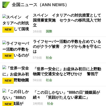
全国ニュース（ANN NEWS）
スペイン イタリアへの対抗措置として
国境審査実施 セウタへの移民流入で対
立
NEW
国際
16分前
ライフセーバー活動の半数を占めている
のがクラゲ被害 クラゲから身を守るに
は
NEW
社会
57分前
「世界一安全に」お盆休み初日に上野動
物園で交通安全など呼びかけ 警視庁
社会
59分前
NEW
「この日しかない」“888の日”婚姻届が
続々 「笑顔がたえない家庭に」
社会
1時間前
NEW