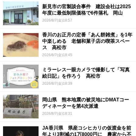
新見市の官製談合事件 建設会社は2025
年度に最低制限価格で6件落札 岡山
2026/8/7(金)18:57
香川のお正月の定番「あん餅雑煮」を1年
中楽しめる 老舗和菓子店の喫茶スペー
ス 高松市
2026/8/7(金)18:45
ミラーレス一眼カメラで撮影して「写真
絵日記」を作ろう 高松市
2026/8/7(金)18:39
岡山県 熊本地震の被災地にDMATコー
ディネーターを第4次派遣
2026/8/7(金)18:31
JA香川県 県産コシヒカリの仮渡金を前
年より3割減の1万8000円に 農家から不