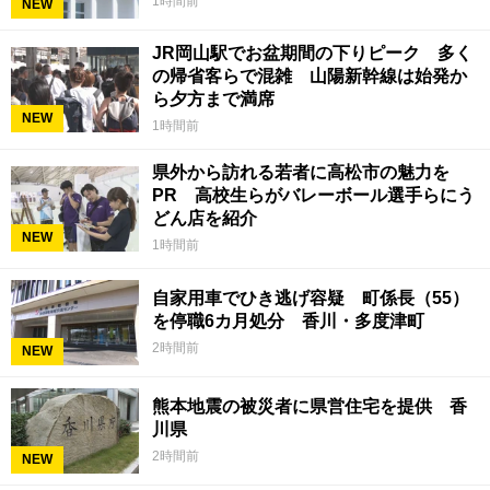
1時間前
NEW
JR岡山駅でお盆期間の下りピーク 多く
の帰省客らで混雑 山陽新幹線は始発か
ら夕方まで満席
NEW
1時間前
県外から訪れる若者に高松市の魅力を
PR 高校生らがバレーボール選手らにう
どん店を紹介
NEW
1時間前
自家用車でひき逃げ容疑 町係長（55）
を停職6カ月処分 香川・多度津町
2時間前
NEW
熊本地震の被災者に県営住宅を提供 香
川県
2時間前
NEW