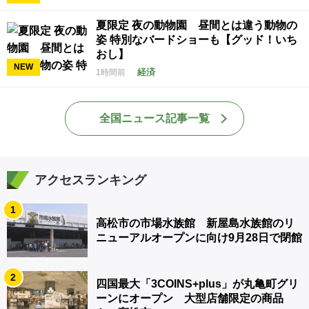
夏限定 夜の動物園 昼間とは違う動物の
姿 特別なバードショーも【グッド！いち
おし】
NEW
経済
1時間前
全国ニュース記事一覧
アクセスランキング
1
高松市の市場水族館 新屋島水族館のリ
ニューアルオープンに向け9月28日で閉館
2
四国最大「3COINS+plus」が丸亀町グリ
ーンにオープン 大型店舗限定の商品