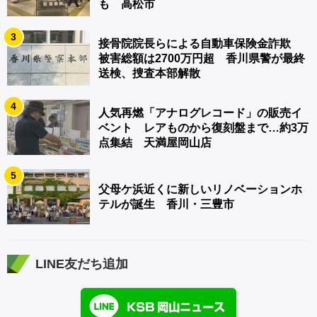
も 高松市
3
接骨院院長らによる自動車保険金詐欺
被害総額は2700万円超 香川県警が最終
送検、捜査本部解散
4
人気再燃「アナログレコード」の販売イ
ベント レアものから復刻盤まで…約3万
点集結 天満屋岡山店
5
父母ケ浜近くに新しいリノベーションホ
テルが誕生 香川・三豊市
LINE友だち追加