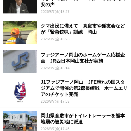
安の声
2026/8/7(金)18:27
クマ出没に備えて 真庭市や猟友会など
が「緊急銃猟」訓練 岡山
2026/8/7(金)18:23
ファジアーノ岡山のホームゲーム応援企
画 JR西日本岡山支社が実施
2026/8/7(金)18:14
J1ファジアーノ岡山 JFE晴れの国スタ
ジアムで開催の第2節長崎戦 ホームエリ
アのチケット完売
2026/8/7(金)17:53
岡山県倉敷市がトイレトレーラーを熊本
地震の被災地に派遣
2026/8/7(金)17:45