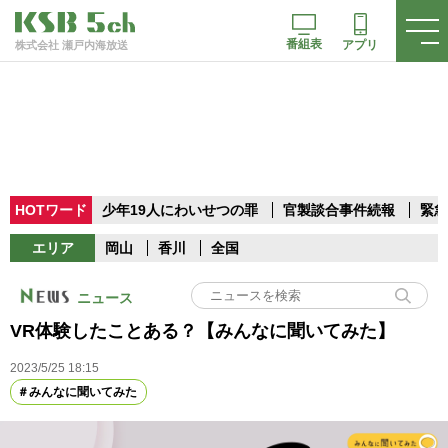
番組表
アプリ
株式会社 瀬戸内海放送
HOTワード
少年19人にわいせつの罪
官製談合事件続報
緊急
エリア
岡山
香川
全国
ニュース
VR体験したことある？【みんなに聞いてみた】
2023/5/25 18:15
みんなに聞いてみた