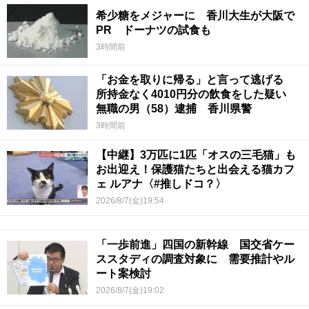
希少糖をメジャーに 香川大生が大阪で
PR ドーナツの試食も
3時間前
「お金を取りに帰る」と言って逃げる
所持金なく4010円分の飲食をした疑い
無職の男（58）逮捕 香川県警
3時間前
【中継】3万匹に1匹「オスの三毛猫」も
お出迎え！保護猫たちと出会える猫カフ
ェ ルアナ〈#推しドコ？〉
2026/8/7(金)19:54
「一歩前進」四国の新幹線 国交省ケー
ススタディの調査対象に 需要推計やル
ート案検討
2026/8/7(金)19:02