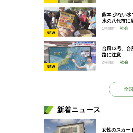
熊本 少ない
水の八代市に
社会
1時間前
NEW
台風13号、台
路に注意
社会
2時間前
NEW
全
新着ニュース
女性のスカー