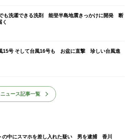
水でも洗濯できる洗剤 能登半島地震きっかけに開発 断
届く
風15号 そして台風16号も お盆に直撃 珍しい台風進
国ニュース記事一覧
トの中にスマホを差し入れた疑い 男を逮捕 香川