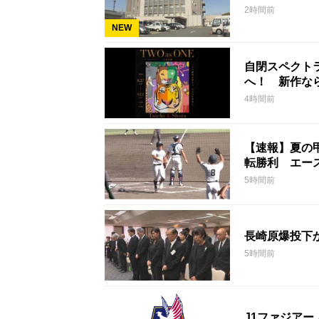
2時間前
NEW
自閉スペクト
へ！ 新作な
4時間前
【速報】夏の
転勝利 エー
5時間前
長崎原爆投下
5時間前
J1ファジア