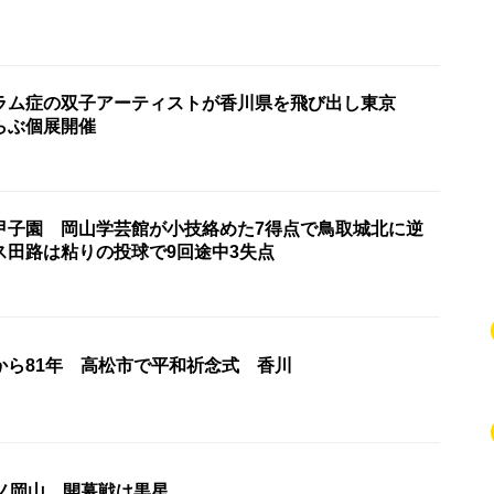
ラム症の双子アーティストが香川県を飛び出し東京
らぶ個展開催
甲子園 岡山学芸館が小技絡めた7得点で鳥取城北に逆
ス田路は粘りの投球で9回途中3失点
から81年 高松市で平和祈念式 香川
ーノ岡山 開幕戦は黒星