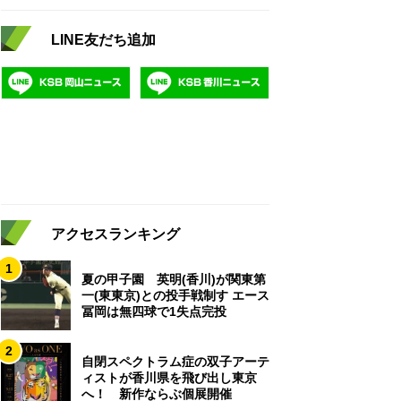
LINE友だち追加
アクセスランキング
1
夏の甲子園 英明(香川)が関東第
一(東東京)との投手戦制す エース
冨岡は無四球で1失点完投
2
自閉スペクトラム症の双子アーテ
ィストが香川県を飛び出し東京
へ！ 新作ならぶ個展開催