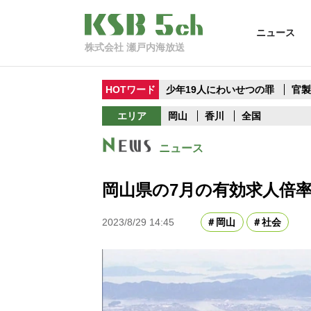
ニュース
株式会社 瀬戸内海放送
HOTワード
少年19人にわいせつの罪
官
エリア
岡山
香川
全国
ニュース
岡山県の7月の有効求人倍率
2023/8/29 14:45
岡山
社会