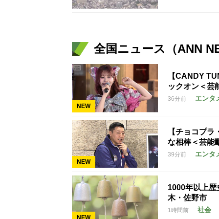
全国ニュース（ANN N
【CANDY T
ックオン＜芸
エンタ
36分前
NEW
【チョコプラ
な相棒＜芸能
エンタ
39分前
NEW
1000年以上
木・佐野市
社会
1時間前
NEW