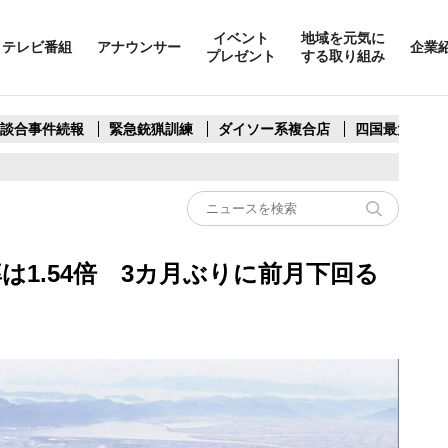
イベント
地域を元気に
テレビ番組
アナウンサー
企業
プレゼント
する取り組み
製談合事件続報
緊急銃猟訓練
ダイソー系複合店
四国最大スリ
は1.54倍 3カ月ぶりに前月下回る