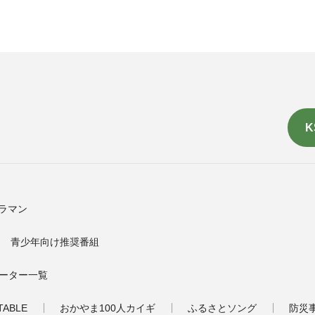
K
ラマン
青少年向け推奨番組
ーター一覧
TABLE
おかやま100人カイギ
ふるさとソング
防災