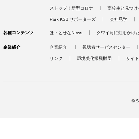
ストップ！新型コロナ
高校生と見つけ
Park KSB サポーターズ
会社見学
各種コンテンツ
ほ・とせなNews
クワイ河に虹をかけ
企業紹介
企業紹介
視聴者サービスセンター
リンク
環境美化振興財団
サイト
© S