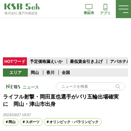
番組表
アプリ
株式会社 瀬戸内海放送
HOTワード
予定価格漏えいか
最低賃金引き上げ
アパホテル
エリア
岡山
香川
全国
ニュース
ライフル射撃・岡田直也選手がパリ五輪出場確実
に 岡山・津山市出身
2023/10/27 19:07
岡山
スポーツ
オリンピック・パラリンピック