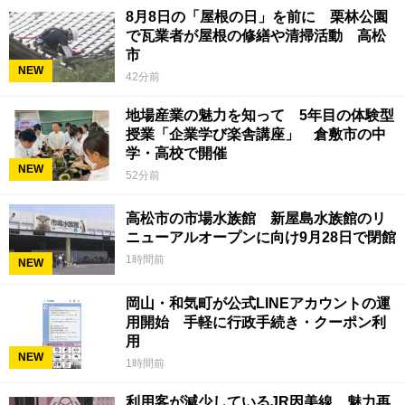
8月8日の「屋根の日」を前に 栗林公園
で瓦業者が屋根の修繕や清掃活動 高松
市
NEW
42分前
地場産業の魅力を知って 5年目の体験型
授業「企業学び楽舎講座」 倉敷市の中
学・高校で開催
NEW
52分前
高松市の市場水族館 新屋島水族館のリ
ニューアルオープンに向け9月28日で閉館
1時間前
NEW
岡山・和気町が公式LINEアカウントの運
用開始 手軽に行政手続き・クーポン利
用
NEW
1時間前
利用客が減少しているJR因美線 魅力再