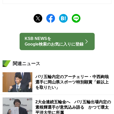
KSB NEWSを
Google検索のお気に入りに登録
関連ニュース
パリ五輪内定のアーチェリー・中西絢哉
選手に岡山県スポーツ特別顕賞「銀以上
を取りたい」
2大会連続五輪金へ パリ五輪出場内定の
素根輝選手が意気込み語る かつて環太
平洋大学に所属