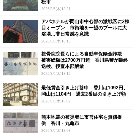
松市
2026/8/6(木)18:31
アパホテルが岡山市中心部の激戦区に2棟
目オープン 市街地を一望のプールに大
浴場…非日常感を意識
2026/8/6(木)18:13
接骨院院長らによる自動車保険金詐欺
被害総額は2700万円超 香川県警が最終
送検、捜査本部解散
2026/8/6(木)18:12
最低賃金引き上げ答申 香川は1092円、
岡山は1104円 過去2番目の引き上げ額
2026/8/6(木)18:09
熊本地震の被災者に市営住宅を無償提
供 香川・丸亀市
2026/8/6(木)18:03