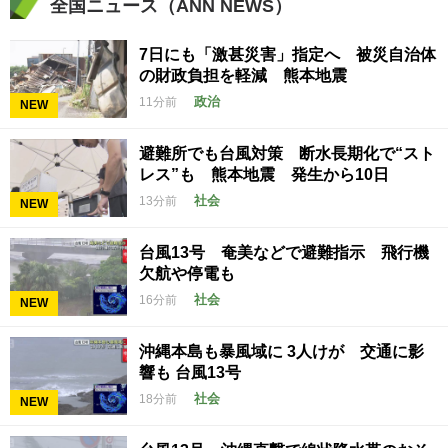
全国ニュース（ANN NEWS）
7日にも「激甚災害」指定へ 被災自治体
の財政負担を軽減 熊本地震
政治
11分前
NEW
避難所でも台風対策 断水長期化で“スト
レス”も 熊本地震 発生から10日
社会
13分前
NEW
台風13号 奄美などで避難指示 飛行機
欠航や停電も
社会
16分前
NEW
沖縄本島も暴風域に 3人けが 交通に影
響も 台風13号
社会
18分前
NEW