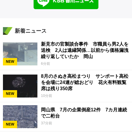
新着ニュース
新見市の官製談合事件 市職員ら男2人を
送検 2人は遠縁関係…以前から価格漏洩
繰り返していたか 岡山
NEW
6分前
8月のさぬき高松まつり サンポート高松
を会場に24連が総おどり 花火有料観覧
席は残り350席
NEW
10分前
岡山県 7月の企業倒産12件 7カ月連続
で二桁台
37分前
NEW