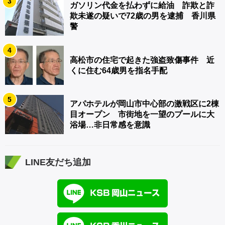
3
ガソリン代金を払わずに給油 詐欺と詐
欺未遂の疑いで72歳の男を逮捕 香川県
警
4
高松市の住宅で起きた強盗致傷事件 近
くに住む64歳男を指名手配
5
アパホテルが岡山市中心部の激戦区に2棟
目オープン 市街地を一望のプールに大
浴場…非日常感を意識
LINE友だち追加