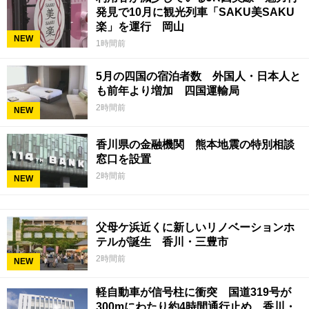
発見で10月に観光列車「SAKU美SAKU
楽」を運行 岡山
NEW
1時間前
5月の四国の宿泊者数 外国人・日本人と
も前年より増加 四国運輸局
2時間前
NEW
香川県の金融機関 熊本地震の特別相談
窓口を設置
2時間前
NEW
父母ケ浜近くに新しいリノベーションホ
テルが誕生 香川・三豊市
2時間前
NEW
軽自動車が信号柱に衝突 国道319号が
300mにわたり約4時間通行止め 香川・