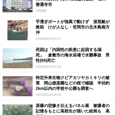
善通寺市
3時間前
手漕ぎボートが強風で動けず 巡視艇が
救助 けが人なし・笠岡市の北木島南方
沖
2026/8/6(木)19:57
死因は「内因性の疾患に起因する溺
死」 倉敷市の海水浴場で水難事故 男
性(69)死亡
2026/8/6(木)19:16
特定外来生物クビアカツヤカミキリの被
害 岡山後楽園などの桜で確認 半径約
2km以内の学校や公園を調査へ
2026/8/6(木)18:33
原爆の悲惨さ伝えるパネル展 被爆者の
記憶をもとに高校生が描いた絵画も 高