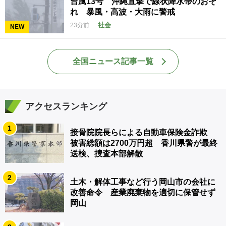
台風13号 沖縄直撃で線状降水帯のおそ
れ 暴風・高波・大雨に警戒
社会
23分前
NEW
全国ニュース記事一覧
アクセスランキング
1
接骨院院長らによる自動車保険金詐欺
被害総額は2700万円超 香川県警が最終
送検、捜査本部解散
2
土木・解体工事など行う岡山市の会社に
改善命令 産業廃棄物を適切に保管せず
岡山