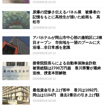
2026/8/6(木)18:33
原爆の悲惨さ伝えるパネル展 被爆者の
記憶をもとに高校生が描いた絵画も 高
松市
2026/8/6(木)18:31
アパホテルが岡山市中心部の激戦区に2棟
目オープン 市街地を一望のプールに大
浴場…非日常感を意識
2026/8/6(木)18:13
接骨院院長らによる自動車保険金詐欺
被害総額は2700万円超 香川県警が最終
送検、捜査本部解散
2026/8/6(木)18:12
最低賃金引き上げ答申 香川は1092円、
岡山は1104円 過去2番目の引き上げ額
2026/8/6(木)18:09