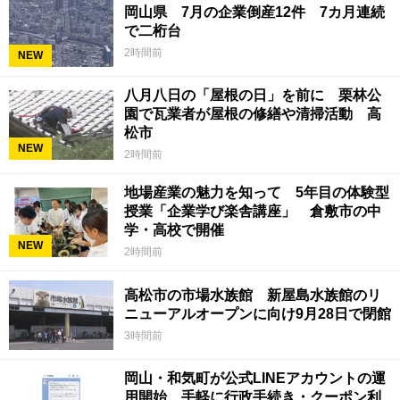
岡山県 7月の企業倒産12件 7カ月連続
で二桁台
2時間前
NEW
八月八日の「屋根の日」を前に 栗林公
園で瓦業者が屋根の修繕や清掃活動 高
松市
NEW
2時間前
地場産業の魅力を知って 5年目の体験型
授業「企業学び楽舎講座」 倉敷市の中
学・高校で開催
NEW
2時間前
高松市の市場水族館 新屋島水族館のリ
ニューアルオープンに向け9月28日で閉館
3時間前
岡山・和気町が公式LINEアカウントの運
用開始 手軽に行政手続き・クーポン利