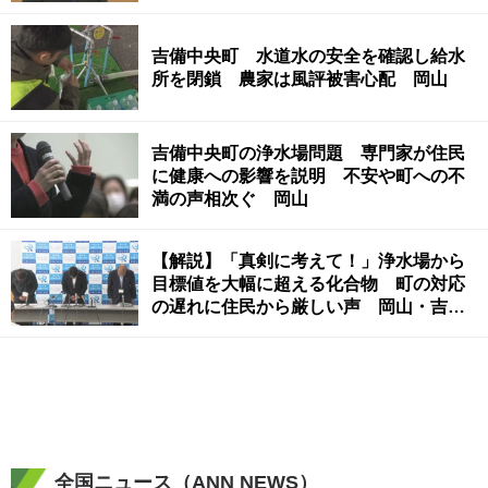
吉備中央町 水道水の安全を確認し給水
所を閉鎖 農家は風評被害心配 岡山
吉備中央町の浄水場問題 専門家が住民
に健康への影響を説明 不安や町への不
満の声相次ぐ 岡山
【解説】「真剣に考えて！」浄水場から
目標値を大幅に超える化合物 町の対応
の遅れに住民から厳しい声 岡山・吉備
中央町
全国ニュース（ANN NEWS）