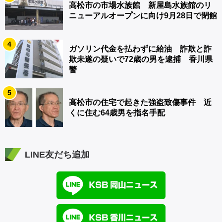
高松市の市場水族館 新屋島水族館のリ
ニューアルオープンに向け9月28日で閉館
4
ガソリン代金を払わずに給油 詐欺と詐
欺未遂の疑いで72歳の男を逮捕 香川県
警
5
高松市の住宅で起きた強盗致傷事件 近
くに住む64歳男を指名手配
LINE友だち追加