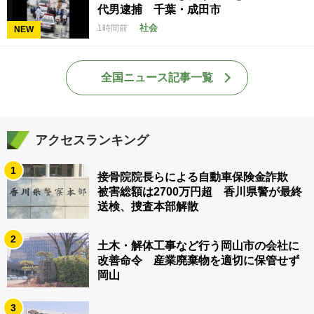
代男逮捕 千葉・成田市
社会
1時間前
NEW
全国ニュース記事一覧
アクセスランキング
1
接骨院院長らによる自動車保険金詐欺
被害総額は2700万円超 香川県警が最終
送検、捜査本部解散
2
土木・解体工事など行う岡山市の会社に
改善命令 産業廃棄物を適切に保管せず
岡山
3