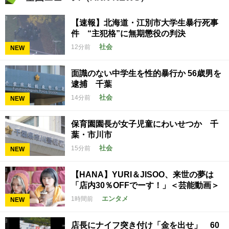
【速報】北海道・江別市大学生暴行死事
件 “主犯格”に無期懲役の判決
社会
12分前
NEW
面識のない中学生を性的暴行か 56歳男を
逮捕 千葉
社会
14分前
NEW
保育園園長が女子児童にわいせつか 千
葉・市川市
社会
15分前
NEW
【HANA】YURI＆JISOO、来世の夢は
「店内30％OFFでーす！」＜芸能動画＞
エンタメ
1時間前
NEW
店長にナイフ突き付け「金を出せ」 60