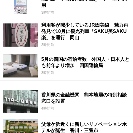
用
3時間前
利用客が減少しているJR因美線 魅力再
発見で10月に観光列車「SAKU美SAKU
楽」を運行 岡山
3時間前
5月の四国の宿泊者数 外国人・日本人と
も前年より増加 四国運輸局
3時間前
香川県の金融機関 熊本地震の特別相談
窓口を設置
4時間前
父母ケ浜近くに新しいリノベーションホ
テルが誕生 香川・三豊市