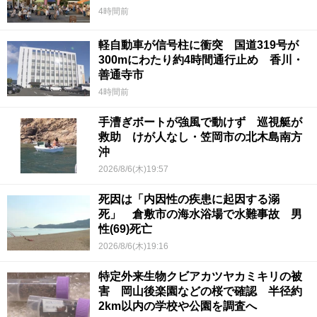
4時間前
軽自動車が信号柱に衝突 国道319号が
300mにわたり約4時間通行止め 香川・
善通寺市
4時間前
手漕ぎボートが強風で動けず 巡視艇が
救助 けが人なし・笠岡市の北木島南方
沖
2026/8/6(木)19:57
死因は「内因性の疾患に起因する溺
死」 倉敷市の海水浴場で水難事故 男
性(69)死亡
2026/8/6(木)19:16
特定外来生物クビアカツヤカミキリの被
害 岡山後楽園などの桜で確認 半径約
2km以内の学校や公園を調査へ