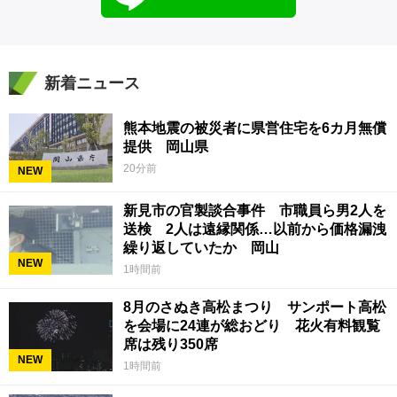
新着ニュース
熊本地震の被災者に県営住宅を6カ月無償
提供 岡山県
20分前
NEW
新見市の官製談合事件 市職員ら男2人を
送検 2人は遠縁関係…以前から価格漏洩
繰り返していたか 岡山
NEW
1時間前
8月のさぬき高松まつり サンポート高松
を会場に24連が総おどり 花火有料観覧
席は残り350席
NEW
1時間前