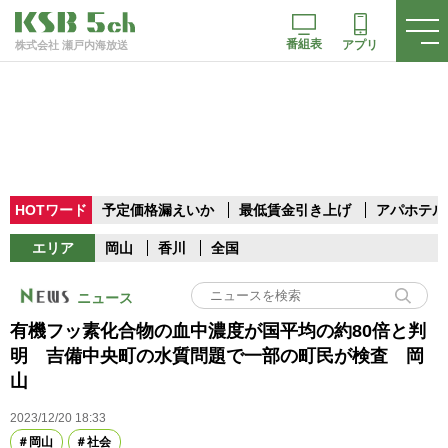
番組表
アプリ
株式会社 瀬戸内海放送
HOTワード
予定価格漏えいか
最低賃金引き上げ
アパホテル
エリア
岡山
香川
全国
ニュース
有機フッ素化合物の血中濃度が国平均の約80倍と判
明 吉備中央町の水質問題で一部の町民が検査 岡
山
2023/12/20 18:33
岡山
社会