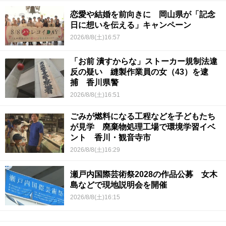
恋愛や結婚を前向きに 岡山県が「記念
日に想いを伝える」キャンペーン
2026/8/8(土)16:57
「お前 潰すからな」ストーカー規制法違
反の疑い 縫製作業員の女（43）を逮
捕 香川県警
2026/8/8(土)16:51
ごみが燃料になる工程などを子どもたち
が見学 廃棄物処理工場で環境学習イベ
ント 香川・観音寺市
2026/8/8(土)16:29
瀬戸内国際芸術祭2028の作品公募 女木
島などで現地説明会を開催
2026/8/8(土)16:15