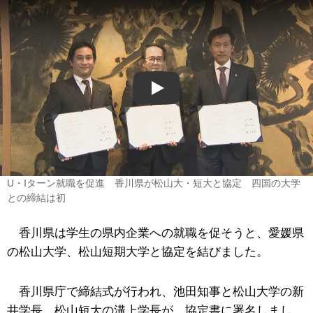
Play
U・Iターン就職を促進 香川県が松山大・短大と協定 四国の大学
との締結は初
香川県は学生の県内企業への就職を促そうと、愛媛県
の松山大学、松山短期大学と協定を結びました。
香川県庁で締結式が行われ、池田知事と松山大学の新
井学長、松山短大の溝上学長が、協定書に署名しまし