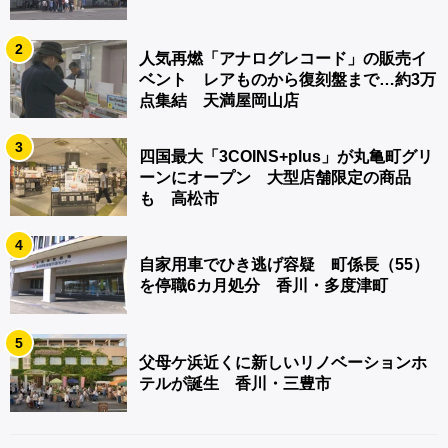
2
人気再燃「アナログレコード」の販売イ
ベント レアものから復刻盤まで…約3万
点集結 天満屋岡山店
3
四国最大「3COINS+plus」が丸亀町グリ
ーンにオープン 大型店舗限定の商品
も 高松市
4
自家用車でひき逃げ容疑 町係長（55）
を停職6カ月処分 香川・多度津町
5
父母ケ浜近くに新しいリノベーションホ
テルが誕生 香川・三豊市