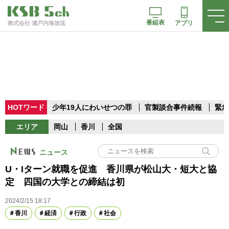
番組表
アプリ
株式会社 瀬戸内海放送
HOTワード
少年19人にわいせつの罪
官製談合事件続報
緊急
エリア
岡山
香川
全国
ニュース
U・Iターン就職を促進 香川県が松山大・短大と協
定 四国の大学との締結は初
2024/2/15 18:17
香川
経済
行政
社会