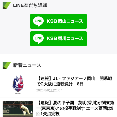
LINE友だち追加
新着ニュース
【速報】J1・ファジアーノ岡山 開幕戦
でC大阪に逆転負け 8日
2026/8/8(土)21:07
【速報】夏の甲子園 英明(香川)が関東第
一(東東京)との投手戦制す エース冨岡は9
回1失点完投