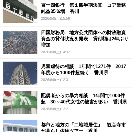
百十四銀行 第１四半期決算 コア業務
純益35％増 香川
2026/8/8(土)15:59
四国財務局 地方公共団体への財政融資
資金の貸付状況を発表 貸付額は2年ぶり
増加
2026/8/8(土)14:32
児童虐待の相談 1年間で1271件 2017
年度から1000件超続く 香川県
2026/8/8(土)12:31
配偶者からの暴力相談 1年間で1000件
超 30～40代女性の被害が多い 香川県
2026/8/8(土)12:21
都市と地方の「二地域居住」 観音寺市
が暮らし体験ツアー 香川