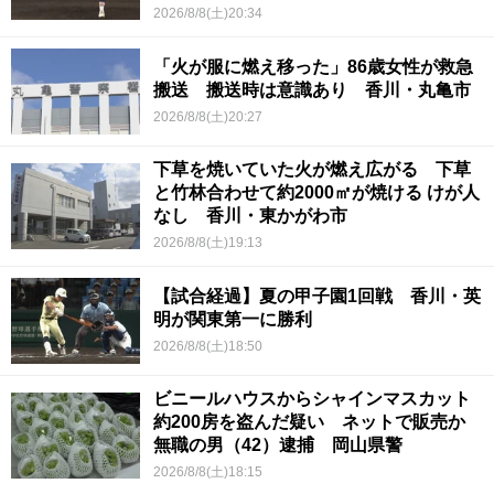
2026/8/8(土)20:34
「火が服に燃え移った」86歳女性が救急
搬送 搬送時は意識あり 香川・丸亀市
2026/8/8(土)20:27
下草を焼いていた火が燃え広がる 下草
と竹林合わせて約2000㎡が焼ける けが人
なし 香川・東かがわ市
2026/8/8(土)19:13
【試合経過】夏の甲子園1回戦 香川・英
明が関東第一に勝利
2026/8/8(土)18:50
ビニールハウスからシャインマスカット
約200房を盗んだ疑い ネットで販売か
無職の男（42）逮捕 岡山県警
2026/8/8(土)18:15