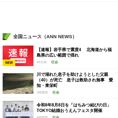
全国ニュース（ANN NEWS）
【速報】岩手県で震度4 北海道から福
島県の広い範囲で揺れ
社会
44分前
NEW
川で溺れた息子を助けようとした父親
（40）が死亡 息子は救助され無事 愛
知・東栄町
社会
3時間前
令和8年8月8日を「はちみつ結びの日」
TOKYO結婚おうえんフェスタ開催
社会
4時間前