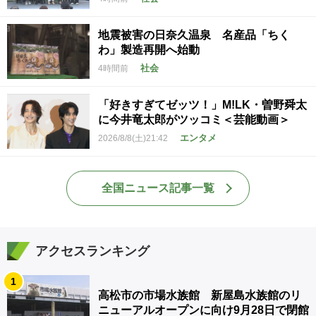
地震被害の日奈久温泉 名産品「ちく
わ」製造再開へ始動
社会
4時間前
「好きすぎてゼッツ！」M!LK・曽野舜太
に今井竜太郎がツッコミ＜芸能動画＞
エンタメ
2026/8/8(土)21:42
全国ニュース記事一覧
アクセスランキング
1
高松市の市場水族館 新屋島水族館のリ
ニューアルオープンに向け9月28日で閉館