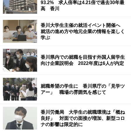
93.2% 求人倍率は4.21倍で過去30年最
高 香川
香川大学生主催の就活イベント開催へ
就活の進め方や地元企業の情報を楽しく
学ぶ
香川県内での就職を目指す外国人留学生
向け企業説明会 2022年度は6人が内定
就職希望の学生に 香川県庁の「見学ツ
アー」 職場の雰囲気を感じて
香川労働局 大学生の就職環境は「概ね
良好」 対面での面接が増加、新型コロ
ナの影響は限定的に