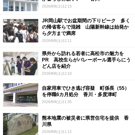
2026/8/8(土)12:15
JR岡山駅でお盆期間の下りピーク 多く
の帰省客らで混雑 山陽新幹線は始発か
ら夕方まで満席
2026/8/8(土)12:11
県外から訪れる若者に高松市の魅力を
PR 高校生らがバレーボール選手らにう
どん店を紹介
2026/8/8(土)12:10
自家用車でひき逃げ容疑 町係長（55）
を停職6カ月処分 香川・多度津町
2026/8/8(土)11:35
熊本地震の被災者に県営住宅を提供 香
川県
2026/8/8(土)11:12