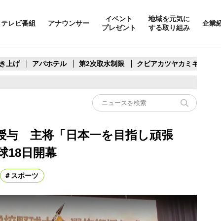
イベント
地域を元気に
テレビ番組
アナウンサー
企業
プレゼント
する取り組み
き上げ
アパホテル
第2次取水制限
クビアカツヤカミキリ
授与 主将「日本一を目指し頑張
18日開幕
スポーツ