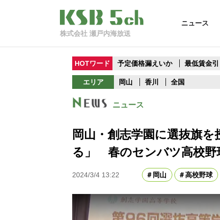
ニュース
株式会社 瀬戸内海放送
HOTワード
予定価格漏えいか
最低賃金引
エリア
岡山
香川
全国
ニュース
岡山・創志学園に選抜旗を
る」 春のセンバツ高校野球
2024/3/4 13:22
岡山
高校野球