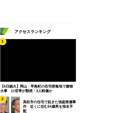
アクセスランキング
1
【6日鎮火】岡山・早島町の住宅密集地で建物
火事 11世帯が類焼・3人軽傷か
2
高松市の住宅で起きた強盗致傷事
件 近くに住む64歳男を指名手
配