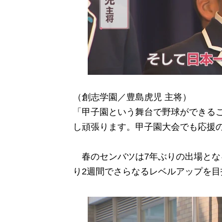
（創志学園／豊島虎児 主将）
「甲子園という舞台で野球ができる
し頑張ります。甲子園大会でも応援
春のセンバツは7年ぶりの出場とな
り2週間でさらなるレベルアップを目