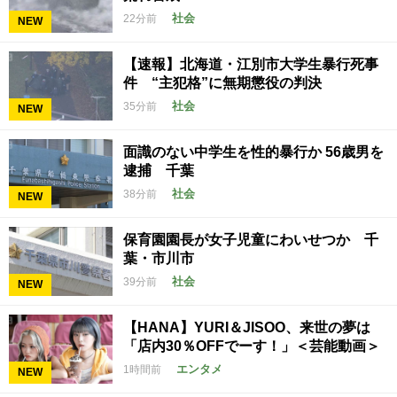
社会
22分前
NEW
【速報】北海道・江別市大学生暴行死事
件 “主犯格”に無期懲役の判決
社会
35分前
NEW
面識のない中学生を性的暴行か 56歳男を
逮捕 千葉
社会
38分前
NEW
保育園園長が女子児童にわいせつか 千
葉・市川市
社会
39分前
NEW
【HANA】YURI＆JISOO、来世の夢は
「店内30％OFFでーす！」＜芸能動画＞
エンタメ
1時間前
NEW