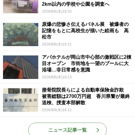
2km以内の学校や公園を調査へ
2026/8/6(木)18:33
原爆の悲惨さ伝えるパネル展 被爆者の
記憶をもとに高校生が描いた絵画も 高
松市
2026/8/6(木)18:31
アパホテルが岡山市中心部の激戦区に2棟
目オープン 市街地を一望のプールに大
浴場…非日常感を意識
2026/8/6(木)18:13
接骨院院長らによる自動車保険金詐欺
被害総額は2700万円超 香川県警が最終
送検、捜査本部解散
2026/8/6(木)18:12
ニュース記事一覧