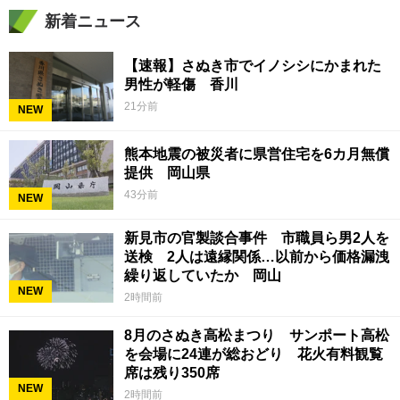
新着ニュース
【速報】さぬき市でイノシシにかまれた
男性が軽傷 香川
21分前
NEW
熊本地震の被災者に県営住宅を6カ月無償
提供 岡山県
43分前
NEW
新見市の官製談合事件 市職員ら男2人を
送検 2人は遠縁関係…以前から価格漏洩
繰り返していたか 岡山
NEW
2時間前
8月のさぬき高松まつり サンポート高松
を会場に24連が総おどり 花火有料観覧
席は残り350席
NEW
2時間前