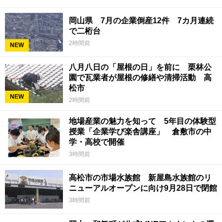
岡山県 7月の企業倒産12件 7カ月連続
で二桁台
2時間前
NEW
八月八日の「屋根の日」を前に 栗林公
園で瓦業者が屋根の修繕や清掃活動 高
松市
NEW
2時間前
地場産業の魅力を知って 5年目の体験型
授業「企業学び楽舎講座」 倉敷市の中
学・高校で開催
3時間前
高松市の市場水族館 新屋島水族館のリ
ニューアルオープンに向け9月28日で閉館
3時間前