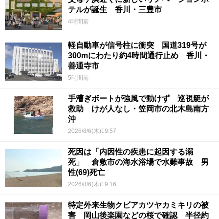
テルが誕生 香川・三豊市
4時間前
軽自動車が信号柱に衝突 国道319号が
300mにわたり約4時間通行止め 香川・
善通寺市
5時間前
手漕ぎボートが強風で動けず 巡視艇が
救助 けが人なし・笠岡市の北木島南方
沖
2026/8/6(木)19:57
死因は「内因性の疾患に起因する溺
死」 倉敷市の海水浴場で水難事故 男
性(69)死亡
2026/8/6(木)19:16
特定外来生物クビアカツヤカミキリの被
害 岡山後楽園などの桜で確認 半径約