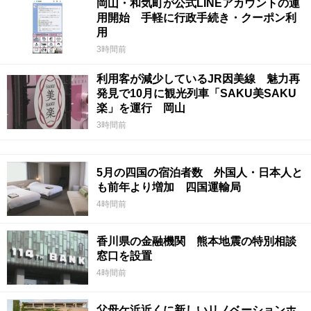
岡山・和気町が公式LINEアカウントの運
用開始 手軽に行政手続き・クーポン利
用
3時間前
利用客が減少しているJR因美線 魅力再
発見で10月に観光列車「SAKU美SAKU
楽」を運行 岡山
3時間前
5月の四国の宿泊者数 外国人・日本人と
も前年より増加 四国運輸局
4時間前
香川県の金融機関 熊本地震の特別相談
窓口を設置
4時間前
父母ケ浜近くに新しいリノベーションホ