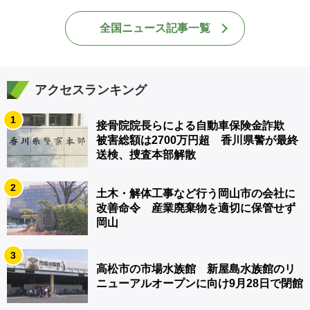
全国ニュース記事一覧
アクセスランキング
1
接骨院院長らによる自動車保険金詐欺
被害総額は2700万円超 香川県警が最終
送検、捜査本部解散
2
土木・解体工事など行う岡山市の会社に
改善命令 産業廃棄物を適切に保管せず
岡山
3
高松市の市場水族館 新屋島水族館のリ
ニューアルオープンに向け9月28日で閉館