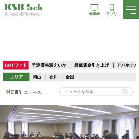
番組表
アプリ
株式会社 瀬戸内海放送
HOTワード
予定価格漏えいか
最低賃金引き上げ
アパホテル
エリア
岡山
香川
全国
ニュース