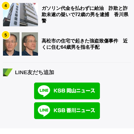
4
ガソリン代金を払わずに給油 詐欺と詐
欺未遂の疑いで72歳の男を逮捕 香川県
警
5
高松市の住宅で起きた強盗致傷事件 近
くに住む64歳男を指名手配
LINE友だち追加