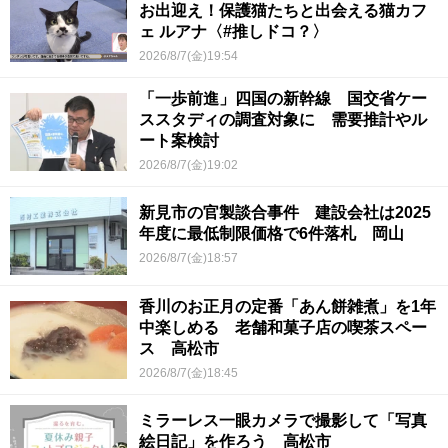
お出迎え！保護猫たちと出会える猫カフ
ェ ルアナ〈#推しドコ？〉
2026/8/7(金)19:54
「一歩前進」四国の新幹線 国交省ケー
ススタディの調査対象に 需要推計やル
ート案検討
2026/8/7(金)19:02
新見市の官製談合事件 建設会社は2025
年度に最低制限価格で6件落札 岡山
2026/8/7(金)18:57
香川のお正月の定番「あん餅雑煮」を1年
中楽しめる 老舗和菓子店の喫茶スペー
ス 高松市
2026/8/7(金)18:45
ミラーレス一眼カメラで撮影して「写真
絵日記」を作ろう 高松市