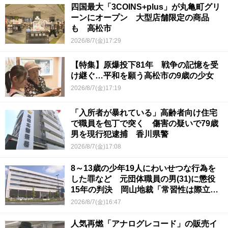
四国最大「3COINS+plus」が丸亀町グリ
ーンにオープン 大型店舗限定の商品
も 高松市
2026/8/7(金)17:29
【特集】原爆投下81年 戦争の記憶を受
け継ぐ…平和を願う高松市の9歳の少女
2026/8/7(金)17:19
「入所者が暴れている」高齢者向け住宅
で職員を包丁で突く 傷害の疑いで79歳
男を現行犯逮捕 香川県警
2026/8/7(金)17:08
8～13歳の少年19人にわいせつな行為を
した罪など 元団体職員の男(31)に懲役
15年の判決 岡山地裁「常習性は際立っ
ていて被害結果も非常に重い」
2026/8/7(金)16:47
人気再燃「アナログレコード」の販売イ