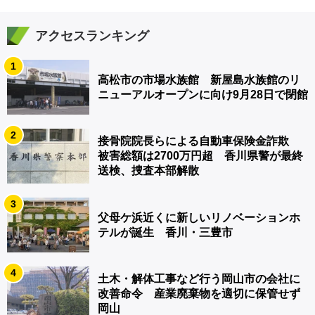
アクセスランキング
1
高松市の市場水族館 新屋島水族館のリ
ニューアルオープンに向け9月28日で閉館
2
接骨院院長らによる自動車保険金詐欺
被害総額は2700万円超 香川県警が最終
送検、捜査本部解散
3
父母ケ浜近くに新しいリノベーションホ
テルが誕生 香川・三豊市
4
土木・解体工事など行う岡山市の会社に
改善命令 産業廃棄物を適切に保管せず
岡山