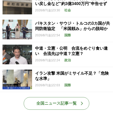
い戻し金など“約3億3400万円”申告せず
社会
2026/8/7(金)23:30
パキスタン・サウジ・トルコの3カ国が共
同防衛協定 「米国頼み」からの脱却か
国際
2026/8/7(金)22:54
中道・立憲・公明 合流をめぐり食い違
い 合流先は中道？立憲？
政治
2026/8/7(金)22:24
イラン攻撃 米国がミサイル不足？「危険
な水準」
国際
2026/8/7(金)22:03
全国ニュース記事一覧