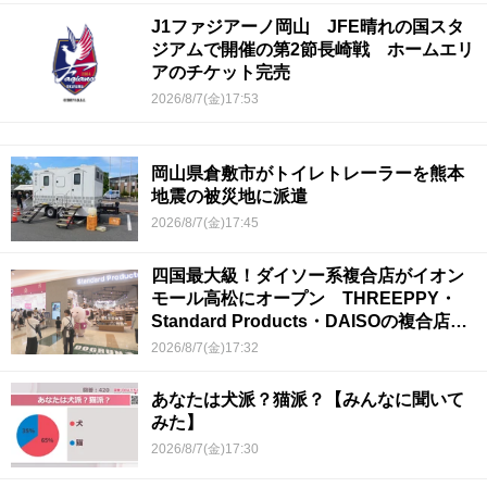
J1ファジアーノ岡山 JFE晴れの国スタ
ジアムで開催の第2節長崎戦 ホームエリ
アのチケット完売
2026/8/7(金)17:53
岡山県倉敷市がトイレトレーラーを熊本
地震の被災地に派遣
2026/8/7(金)17:45
四国最大級！ダイソー系複合店がイオン
モール高松にオープン THREEPPY・
Standard Products・DAISOの複合店は
香川県初
2026/8/7(金)17:32
あなたは犬派？猫派？【みんなに聞いて
みた】
2026/8/7(金)17:30