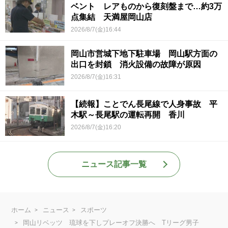
ベント レアものから復刻盤まで…約3万
点集結 天満屋岡山店
2026/8/7(金)16:44
岡山市営城下地下駐車場 岡山駅方面の
出口を封鎖 消火設備の故障が原因
2026/8/7(金)16:31
【続報】ことでん長尾線で人身事故 平
木駅～長尾駅の運転再開 香川
2026/8/7(金)16:20
ニュース記事一覧
ホーム
ニュース
スポーツ
岡山リベッツ 琉球を下しプレーオフ決勝へ Tリーグ男子