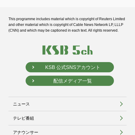
This programme includes material which is copyright of Reuters Limited
and
other material which is copyright of Cable News Network LP, LLLP
(CNN) and
which may be captioned in each text. All rights reserved.
KSB 公式SNSアカウント
配信メディア一覧
ニュース
テレビ番組
アナウンサー