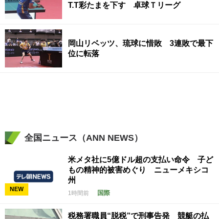
T.T彩たまを下す 卓球Ｔリーグ
岡山リベッツ、琉球に惜敗 3連敗で最下
位に転落
全国ニュース（ANN NEWS）
米メタ社に5億ドル超の支払い命令 子ど
もの精神的被害めぐり ニューメキシコ
州
NEW
国際
1時間前
税務署職員“脱税”で刑事告発 競艇の払