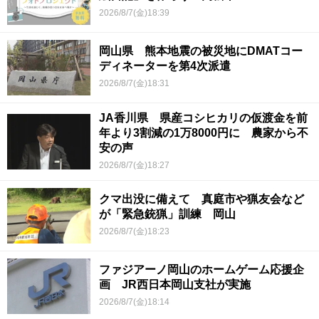
2026/8/7(金)18:39
岡山県 熊本地震の被災地にDMATコー
ディネーターを第4次派遣
2026/8/7(金)18:31
JA香川県 県産コシヒカリの仮渡金を前
年より3割減の1万8000円に 農家から不
安の声
2026/8/7(金)18:27
クマ出没に備えて 真庭市や猟友会など
が「緊急銃猟」訓練 岡山
2026/8/7(金)18:23
ファジアーノ岡山のホームゲーム応援企
画 JR西日本岡山支社が実施
2026/8/7(金)18:14