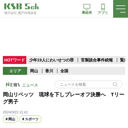
番組表
アプリ
株式会社 瀬戸内海放送
HOTワード
少年19人にわいせつの罪
官製談合事件続報
緊急
エリア
岡山
香川
全国
ニュース
岡山リベッツ 琉球を下しプレーオフ決勝へ Tリー
グ男子
2024/3/23 11:41
岡山
スポーツ