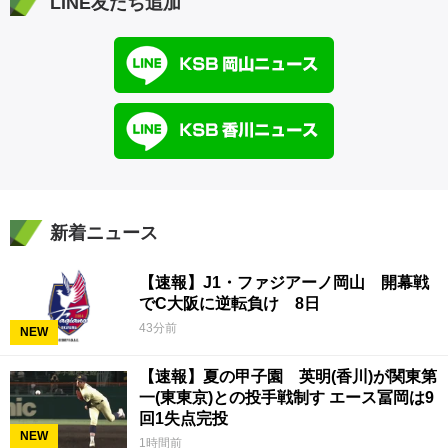
LINE友だち追加
新着ニュース
【速報】J1・ファジアーノ岡山 開幕戦
でC大阪に逆転負け 8日
43分前
NEW
【速報】夏の甲子園 英明(香川)が関東第
一(東東京)との投手戦制す エース冨岡は9
回1失点完投
NEW
1時間前