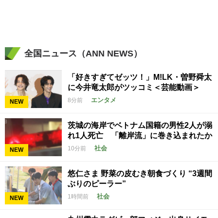
全国ニュース（ANN NEWS）
「好きすぎてゼッツ！」M!LK・曽野舜太
に今井竜太郎がツッコミ＜芸能動画＞
エンタメ
8分前
NEW
茨城の海岸でベトナム国籍の男性2人が溺
れ1人死亡 「離岸流」に巻き込まれたか
社会
10分前
NEW
悠仁さま 野菜の皮むき朝食づくり “3週間
ぶりのピーラー”
社会
1時間前
NEW