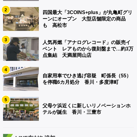
2
四国最大「3COINS+plus」が丸亀町グリ
ーンにオープン 大型店舗限定の商品
も 高松市
3
人気再燃「アナログレコード」の販売イ
ベント レアものから復刻盤まで…約3万
点集結 天満屋岡山店
4
自家用車でひき逃げ容疑 町係長（55）
を停職6カ月処分 香川・多度津町
5
父母ケ浜近くに新しいリノベーションホ
テルが誕生 香川・三豊市