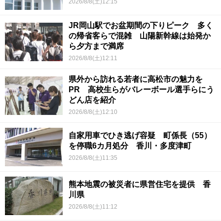
2026/8/8(土)12:15
JR岡山駅でお盆期間の下りピーク 多く
の帰省客らで混雑 山陽新幹線は始発か
ら夕方まで満席
2026/8/8(土)12:11
県外から訪れる若者に高松市の魅力を
PR 高校生らがバレーボール選手らにう
どん店を紹介
2026/8/8(土)12:10
自家用車でひき逃げ容疑 町係長（55）
を停職6カ月処分 香川・多度津町
2026/8/8(土)11:35
熊本地震の被災者に県営住宅を提供 香
川県
2026/8/8(土)11:12