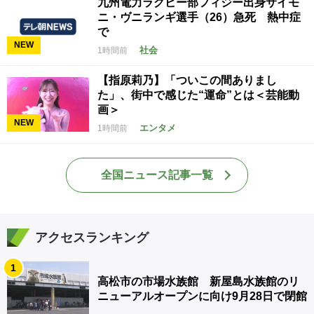
九州電力ラグビー部フィジー出身サイモ
ニ・ヴニランギ選手（26）急死 熱中症
で
NEW
社会
1時間前
【指原莉乃】「ついこの間ありまし
た」、街中で感じた“運命”とは＜芸能動
画＞
NEW
エンタメ
1時間前
全国ニュース記事一覧
アクセスランキング
1
高松市の市場水族館 新屋島水族館のリ
ニューアルオープンに向け9月28日で閉館