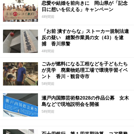
恋愛や結婚を前向きに 岡山県が「記念
日に想いを伝える」キャンペーン
4時間前
「お前 潰すからな」ストーカー規制法違
反の疑い 縫製作業員の女（43）を逮
捕 香川県警
4時間前
ごみが燃料になる工程などを子どもたち
が見学 廃棄物処理工場で環境学習イベ
ント 香川・観音寺市
5時間前
瀬戸内国際芸術祭2028の作品公募 女木
島などで現地説明会を開催
5時間前
百十四銀行 第１四半期決算 コア業務