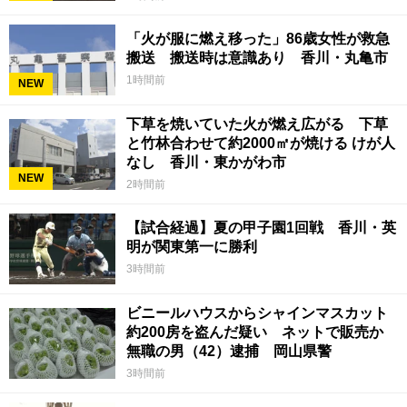
「火が服に燃え移った」86歳女性が救急
搬送 搬送時は意識あり 香川・丸亀市
1時間前
NEW
下草を焼いていた火が燃え広がる 下草
と竹林合わせて約2000㎡が焼ける けが人
なし 香川・東かがわ市
NEW
2時間前
【試合経過】夏の甲子園1回戦 香川・英
明が関東第一に勝利
3時間前
ビニールハウスからシャインマスカット
約200房を盗んだ疑い ネットで販売か
無職の男（42）逮捕 岡山県警
3時間前