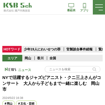
番組表
アプリ
株式会社 瀬戸内海放送
HOTワード
少年19人にわいせつの罪
官製談合事件続報
緊急
エリア
岡山
香川
全国
ニュース
NYで活躍するジャズピアニスト・クニ三上さんがコ
ンサート 大人から子どもまで一緒に楽しむ 岡山
市
2024/5/22 16:38
岡山
文化・芸術