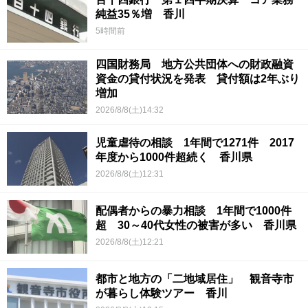
純益35％増 香川
5時間前
四国財務局 地方公共団体への財政融資
資金の貸付状況を発表 貸付額は2年ぶり
増加
2026/8/8(土)14:32
児童虐待の相談 1年間で1271件 2017
年度から1000件超続く 香川県
2026/8/8(土)12:31
配偶者からの暴力相談 1年間で1000件
超 30～40代女性の被害が多い 香川県
2026/8/8(土)12:21
都市と地方の「二地域居住」 観音寺市
が暮らし体験ツアー 香川