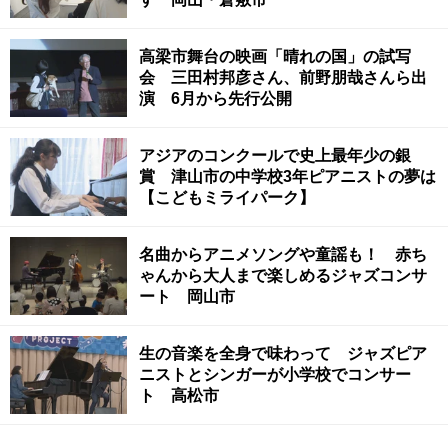
高梁市舞台の映画「晴れの国」の試写
会 三田村邦彦さん、前野朋哉さんら出
演 6月から先行公開
アジアのコンクールで史上最年少の銀
賞 津山市の中学校3年ピアニストの夢は
【こどもミライパーク】
名曲からアニメソングや童謡も！ 赤ち
ゃんから大人まで楽しめるジャズコンサ
ート 岡山市
生の音楽を全身で味わって ジャズピア
ニストとシンガーが小学校でコンサー
ト 高松市