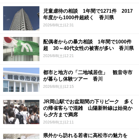
児童虐待の相談 1年間で1271件 2017
年度から1000件超続く 香川県
2026/8/8(土)12:31
配偶者からの暴力相談 1年間で1000件
超 30～40代女性の被害が多い 香川県
2026/8/8(土)12:21
都市と地方の「二地域居住」 観音寺市
が暮らし体験ツアー 香川
2026/8/8(土)12:15
JR岡山駅でお盆期間の下りピーク 多く
の帰省客らで混雑 山陽新幹線は始発か
ら夕方まで満席
2026/8/8(土)12:11
県外から訪れる若者に高松市の魅力を