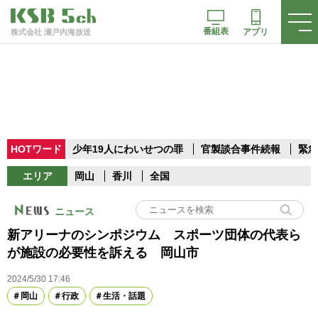
番組表
アプリ
株式会社 瀬戸内海放送
HOTワード
少年19人にわいせつの罪
官製談合事件続報
緊急
エリア
岡山
香川
全国
ニュース
新アリーナのシンポジウム スポーツ団体の代表ら
が施設の必要性を訴える 岡山市
2024/5/30 17:46
岡山
行政
生活・話題