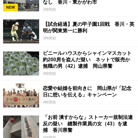
なし 香川・東かがわ市
NEW
2時間前
【試合経過】夏の甲子園1回戦 香川・英
明が関東第一に勝利
3時間前
ビニールハウスからシャインマスカット
約200房を盗んだ疑い ネットで販売か
無職の男（42）逮捕 岡山県警
3時間前
恋愛や結婚を前向きに 岡山県が「記念
日に想いを伝える」キャンペーン
4時間前
「お前 潰すからな」ストーカー規制法違
反の疑い 縫製作業員の女（43）を逮
捕 香川県警
5時間前