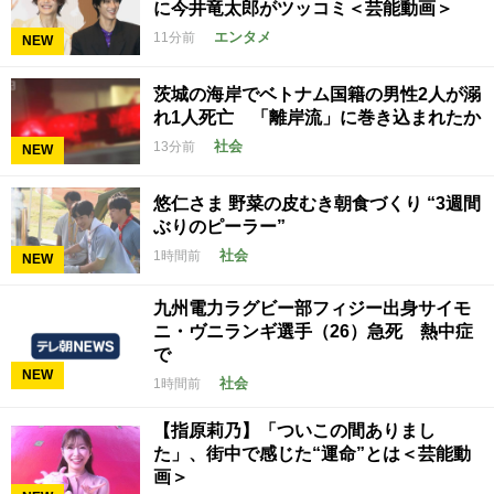
に今井竜太郎がツッコミ＜芸能動画＞
エンタメ
11分前
NEW
茨城の海岸でベトナム国籍の男性2人が溺
れ1人死亡 「離岸流」に巻き込まれたか
社会
13分前
NEW
悠仁さま 野菜の皮むき朝食づくり “3週間
ぶりのピーラー”
社会
1時間前
NEW
九州電力ラグビー部フィジー出身サイモ
ニ・ヴニランギ選手（26）急死 熱中症
で
NEW
社会
1時間前
【指原莉乃】「ついこの間ありまし
た」、街中で感じた“運命”とは＜芸能動
画＞