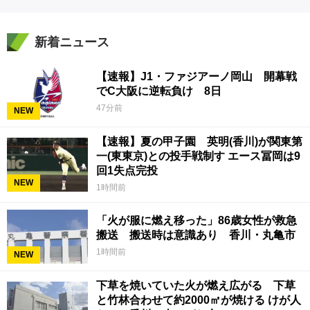
新着ニュース
【速報】J1・ファジアーノ岡山 開幕戦
でC大阪に逆転負け 8日
47分前
NEW
【速報】夏の甲子園 英明(香川)が関東第
一(東東京)との投手戦制す エース冨岡は9
回1失点完投
NEW
1時間前
「火が服に燃え移った」86歳女性が救急
搬送 搬送時は意識あり 香川・丸亀市
1時間前
NEW
下草を焼いていた火が燃え広がる 下草
と竹林合わせて約2000㎡が焼ける けが人