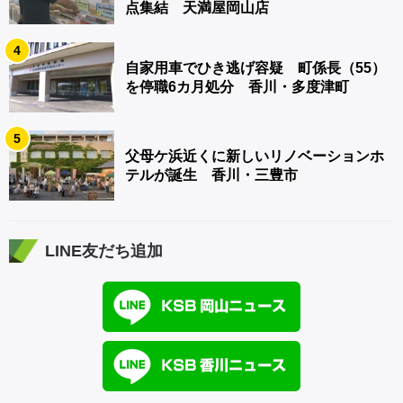
点集結 天満屋岡山店
4
自家用車でひき逃げ容疑 町係長（55）
を停職6カ月処分 香川・多度津町
5
父母ケ浜近くに新しいリノベーションホ
テルが誕生 香川・三豊市
LINE友だち追加