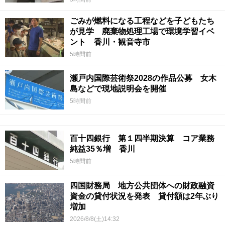
ごみが燃料になる工程などを子どもたち
が見学 廃棄物処理工場で環境学習イベ
ント 香川・観音寺市
5時間前
瀬戸内国際芸術祭2028の作品公募 女木
島などで現地説明会を開催
5時間前
百十四銀行 第１四半期決算 コア業務
純益35％増 香川
5時間前
四国財務局 地方公共団体への財政融資
資金の貸付状況を発表 貸付額は2年ぶり
増加
2026/8/8(土)14:32