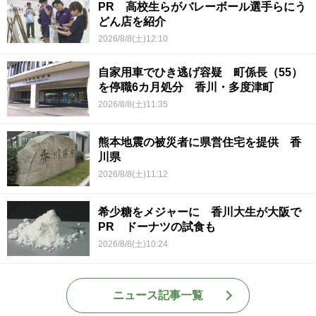
PR 高校生らがバレーボール選手らにう
どん店を紹介
2026/8/8(土)12:10
自家用車でひき逃げ容疑 町係長（55）
を停職6カ月処分 香川・多度津町
2026/8/8(土)11:35
熊本地震の被災者に県営住宅を提供 香
川県
2026/8/8(土)11:12
希少糖をメジャーに 香川大生が大阪で
PR ドーナツの試食も
2026/8/8(土)10:24
ニュース記事一覧