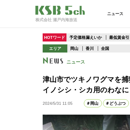
ニュース
株式会社 瀬戸内海放送
HOTワード
予定価格漏えいか
最低賃金引
エリア
岡山
香川
全国
ニュース
津山市でツキノワグマを捕
イノシシ・シカ用のわなに
2024/5/31 11:05
岡山
どうぶつ