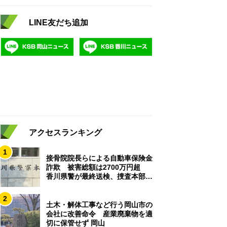
LINE友だち追加
アクセスランキング
1
接骨院院長らによる自動車保険金
詐欺 被害総額は2700万円超
香川県警が最終送検、捜査本部解
散
2
土木・解体工事など行う岡山市の
会社に改善命令 産業廃棄物を適
切に保管せず 岡山