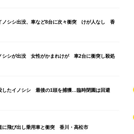
イノシシ出没、車など8台に次々衝突 けが人なし 香
ノシシが出没 女性がかまれけが 車2台に衝突し殺処
没したイノシシ 最後の1頭を捕獲…臨時閉園は回避
道に飛び出し乗用車と衝突 香川・高松市