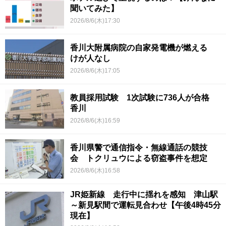
聞いてみた】
2026/8/6(木)17:30
香川大附属病院の自家発電機が燃える
けが人なし
2026/8/6(木)17:05
教員採用試験 1次試験に736人が合格
香川
2026/8/6(木)16:59
香川県警で通信指令・無線通話の競技
会 トクリュウによる窃盗事件を想定
2026/8/6(木)16:58
JR姫新線 走行中に揺れを感知 津山駅
～新見駅間で運転見合わせ【午後4時45分
現在】