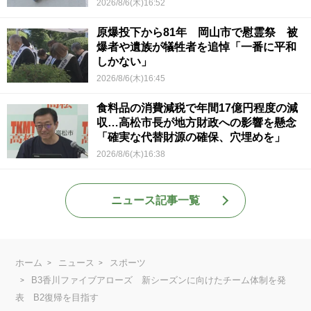
2026/8/6(木)16:52
原爆投下から81年 岡山市で慰霊祭 被
爆者や遺族が犠牲者を追悼「一番に平和
しかない」
2026/8/6(木)16:45
食料品の消費減税で年間17億円程度の減
収…高松市長が地方財政への影響を懸念
「確実な代替財源の確保、穴埋めを」
2026/8/6(木)16:38
ニュース記事一覧
ホーム
ニュース
スポーツ
B3香川ファイブアローズ 新シーズンに向けたチーム体制を発
表 B2復帰を目指す