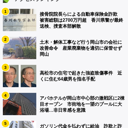
1
接骨院院長らによる自動車保険金詐欺
被害総額は2700万円超 香川県警が最終
送検、捜査本部解散
2
土木・解体工事など行う岡山市の会社に
改善命令 産業廃棄物を適切に保管せず
岡山
3
高松市の住宅で起きた強盗致傷事件 近
くに住む64歳男を指名手配
4
アパホテルが岡山市中心部の激戦区に2棟
目オープン 市街地を一望のプールに大
浴場…非日常感を意識
5
ガソリン代金を払わずに給油 詐欺と詐