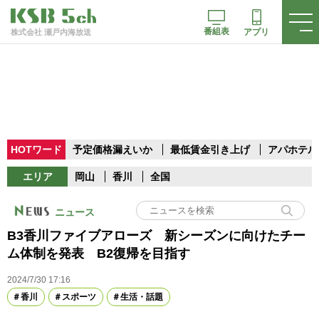
番組表
アプリ
株式会社 瀬戸内海放送
HOTワード
予定価格漏えいか
最低賃金引き上げ
アパホテル
エリア
岡山
香川
全国
ニュース
B3香川ファイブアローズ 新シーズンに向けたチー
ム体制を発表 B2復帰を目指す
2024/7/30 17:16
香川
スポーツ
生活・話題