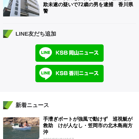
欺未遂の疑いで72歳の男を逮捕 香川県
警
LINE友だち追加
新着ニュース
手漕ぎボートが強風で動けず 巡視艇が
救助 けが人なし・笠岡市の北木島南方
沖