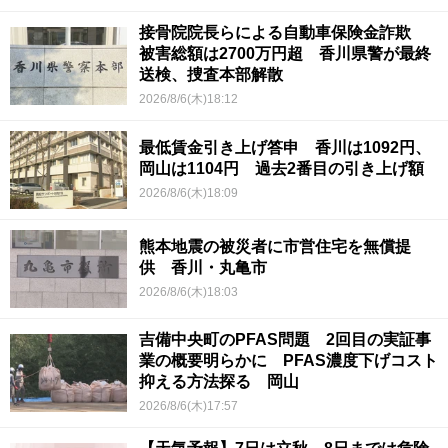
接骨院院長らによる自動車保険金詐欺
被害総額は2700万円超 香川県警が最終
送検、捜査本部解散
2026/8/6(木)18:12
最低賃金引き上げ答申 香川は1092円、
岡山は1104円 過去2番目の引き上げ額
2026/8/6(木)18:09
熊本地震の被災者に市営住宅を無償提
供 香川・丸亀市
2026/8/6(木)18:03
吉備中央町のPFAS問題 2回目の実証事
業の概要明らかに PFAS濃度下げコスト
抑える方法探る 岡山
2026/8/6(木)17:57