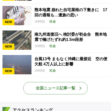
熊本地震 崩れた自宅屋根の下敷きに 17
回の通報も…遺族の思い
社会
1時間前
NEW
南九州道復旧へ 検討委が初会合 熊本地
震で橋げたずれ約1.5m段差
社会
1時間前
NEW
台風13号 まもなく沖縄に最接近 空の便
欠航 4万人以上に影響
社会
1時間前
NEW
全国ニュース記事一覧
アクセスランキング