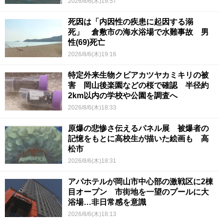
2026/8/6(木)19:57
死因は「内因性の疾患に起因する溺
死」 倉敷市の海水浴場で水難事故 男
性(69)死亡
2026/8/6(木)19:16
特定外来生物クビアカツヤカミキリの被
害 岡山後楽園などの桜で確認 半径約
2km以内の学校や公園を調査へ
2026/8/6(木)18:33
原爆の悲惨さ伝えるパネル展 被爆者の
記憶をもとに高校生が描いた絵画も 高
松市
2026/8/6(木)18:31
アパホテルが岡山市中心部の激戦区に2棟
目オープン 市街地を一望のプールに大
浴場…非日常感を意識
2026/8/6(木)18:13