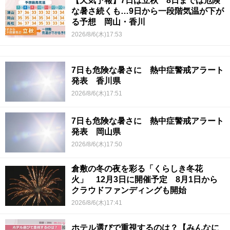
【天気予報】7日は立秋 8日までは危険
な暑さ続くも…9日から一段階気温が下が
る予想 岡山・香川
2026/8/6(木)17:53
7日も危険な暑さに 熱中症警戒アラート
発表 香川県
2026/8/6(木)17:51
7日も危険な暑さに 熱中症警戒アラート
発表 岡山県
2026/8/6(木)17:50
倉敷の冬の夜を彩る「くらしき冬花
火」 12月3日に開催予定 8月1日から
クラウドファンディングも開始
2026/8/6(木)17:41
ホテル選びで重視するのは？【みんなに