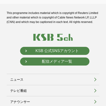
This programme includes material which is copyright of Reuters Limited
and
other material which is copyright of Cable News Network LP, LLLP
(CNN) and
which may be captioned in each text. All rights reserved.
KSB 公式SNSアカウント
配信メディア一覧
ニュース
テレビ番組
アナウンサー