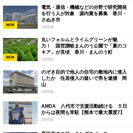
電気・通信・機械などの分野で研究開発
を行う人が対象 源内賞を募集 香川・
さぬき市
NEW
2時間前
丸いフォルムとライムグリーンが魅
力！ 国営讃岐まんのう公園で「夏のコ
キア」が見頃 香川・まんのう町
NEW
2時間前
のぞき目的で他人の住宅の敷地内に侵入
したか 住居侵入の疑いで男を逮捕 岡
山
3時間前
AMDA 八代市で支援活動続ける ５日
からは夜間も常駐【熊本で最大震度7】
3時間前