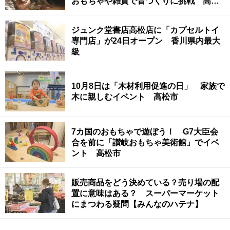
おもちゃや雑貨で音づくりに挑戦 高松
市
ジュンク堂書店高松店に「カプセルトイ
専門店」が24日オープン 香川県内最大
級
10月8日は「木材利用促進の日」 家族で
木に親しむイベント 高松市
7カ国のおもちゃで遊ぼう！ G7大臣会
合を前に「讃岐おもちゃ美術館」でイベ
ント 高松市
販売商品をどう決めている？売り場の配
置に意味はある？ スーパーマーケット
にまつわる疑問【みんなのハテナ】