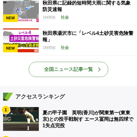
秋田県に記録的短時間大雨に関する気象
防災速報
社会
1時間前
NEW
秋田県湯沢市に「レベル4土砂災害危険警
報」
社会
1時間前
NEW
全国ニュース記事一覧
アクセスランキング
1
夏の甲子園 英明(香川)が関東第一(東東
京)との投手戦制す エース冨岡は無四球で
1失点完投