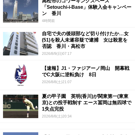
高松市のコワーキングスペース
「Setouchi-i-Base」体験入会キャンペー
ン 香川
4時間前
自宅で夫の後頭部など切り付けたか…女
(51)を殺人未遂容疑で逮捕 女は殺意を
否認 香川・高松市
2026/8/9(日)07:17
【速報】J1・ファジアーノ岡山 開幕戦
でC大阪に逆転負け 8日
2026/8/8(土)21:07
夏の甲子園 英明(香川)が関東第一(東東
京)との投手戦制す エース冨岡は無四球で
1失点完投
2026/8/8(土)20:34