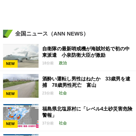
全国ニュース（ANN NEWS）
自衛隊の最新哨戒機が海賊対処で初の中
東派遣 小泉防衛大臣が激励
政治
18分前
NEW
酒酔い運転し男性はねたか 33歳男を逮
捕 78歳男性死亡 富山
社会
23分前
NEW
福島県北塩原村に「レベル4土砂災害危険
警報」
社会
37分前
NEW