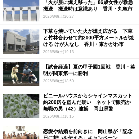
「火が服に燃え移った」86歳女性が救急
搬送 搬送時は意識あり 香川・丸亀市
2026/8/8(土)20:27
下草を焼いていた火が燃え広がる 下草
と竹林合わせて約2000平方メートルが焼
ける けが人なし 香川・東かがわ市
2026/8/8(土)19:13
【試合経過】夏の甲子園1回戦 香川・英
明が関東第一に勝利
2026/8/8(土)18:50
ビニールハウスからシャインマスカット
約200房を盗んだ疑い ネットで販売か
無職の男（42）逮捕 岡山県警
2026/8/8(土)18:15
恋愛や結婚を前向きに 岡山県が「記念
日に想いを伝える」キャンペーン