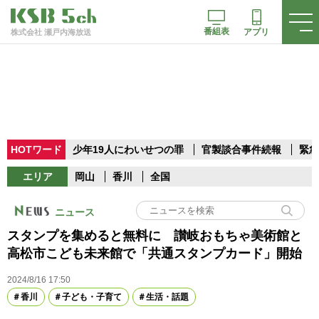
番組表
アプリ
株式会社 瀬戸内海放送
HOTワード
少年19人にわいせつの罪
官製談合事件続報
緊急
エリア
岡山
香川
全国
ニュース
スタンプを集めると無料に 讃岐おもちゃ美術館と
高松市こども未来館で「共通スタンプカード」開始
2024/8/16 17:50
香川
子ども・子育て
生活・話題