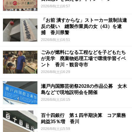
2026/8/8(土)16:57
「お前 潰すからな」ストーカー規制法違
反の疑い 縫製作業員の女（43）を逮
捕 香川県警
2026/8/8(土)16:51
ごみが燃料になる工程などを子どもたち
が見学 廃棄物処理工場で環境学習イベ
ント 香川・観音寺市
2026/8/8(土)16:29
瀬戸内国際芸術祭2028の作品公募 女木
島などで現地説明会を開催
2026/8/8(土)16:15
百十四銀行 第１四半期決算 コア業務
純益35％増 香川
2026/8/8(土)15:59