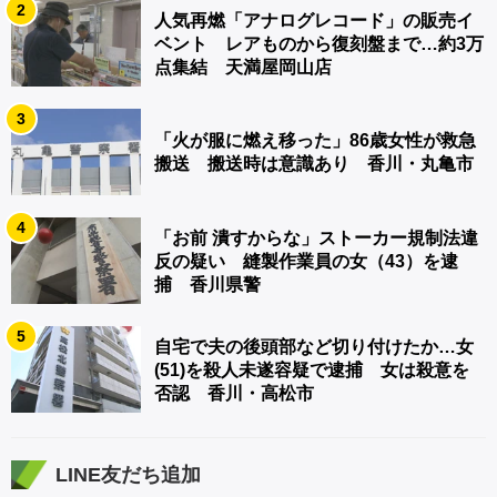
2
人気再燃「アナログレコード」の販売イ
ベント レアものから復刻盤まで…約3万
点集結 天満屋岡山店
3
「火が服に燃え移った」86歳女性が救急
搬送 搬送時は意識あり 香川・丸亀市
4
「お前 潰すからな」ストーカー規制法違
反の疑い 縫製作業員の女（43）を逮
捕 香川県警
5
自宅で夫の後頭部など切り付けたか…女
(51)を殺人未遂容疑で逮捕 女は殺意を
否認 香川・高松市
LINE友だち追加