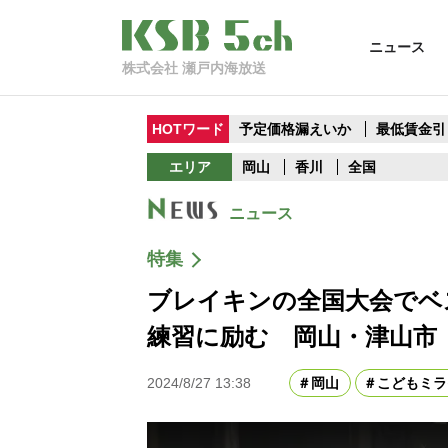
ニュース
株式会社 瀬戸内海放送
HOTワード
予定価格漏えいか
最低賃金引
エリア
岡山
香川
全国
ニュース
特集
ブレイキンの全国大会でベ
練習に励む 岡山・津山市
2024/8/27 13:38
岡山
こどもミラ