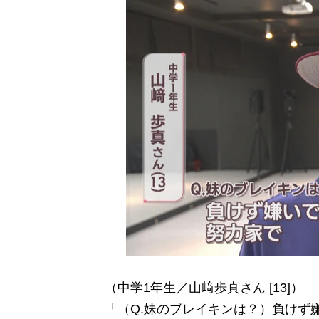
（中学1年生／山﨑歩真さん [13]）
「（Q.妹のブレイキンは？）負けず