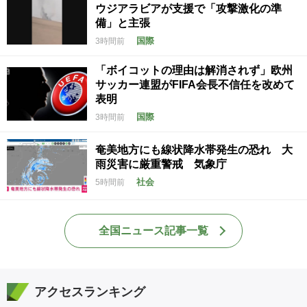
ウジアラビアが支援で「攻撃激化の準
備」と主張
国際
3時間前
「ボイコットの理由は解消されず」欧州
サッカー連盟がFIFA会長不信任を改めて
表明
国際
3時間前
奄美地方にも線状降水帯発生の恐れ 大
雨災害に厳重警戒 気象庁
社会
5時間前
全国ニュース記事一覧
アクセスランキング