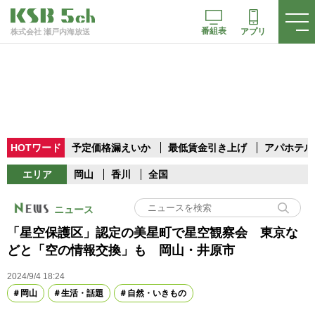
番組表
アプリ
株式会社 瀬戸内海放送
HOTワード
予定価格漏えいか
最低賃金引き上げ
アパホテル
エリア
岡山
香川
全国
ニュース
「星空保護区」認定の美星町で星空観察会 東京な
どと「空の情報交換」も 岡山・井原市
2024/9/4 18:24
岡山
生活・話題
自然・いきもの