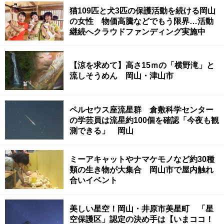
猫109匹と犬3匹の保護活動を続ける岡山
の女性 物価高騰などでもう限界…活動
継続へクラウドファンディング実施中
【涼を求めて】高さ15ｍの「横野滝」と
流しそうめん 岡山・津山市
ペルセウス座流星群 倉敷科学センター
の学芸員は流星約100個を確認「今夜も観
測できる」 岡山
ミーアキャットやナマケモノなど約30種
類の生き物が大集合 岡山市で屋内触れ
合いイベント
美しい星空！岡山・井原市美星町 「星
空保護区」認定の決め手は【いまココ！