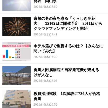
発表 岡山県
2026/8/6(木)17:50
倉敷の冬の夜を彩る「くらしき冬花
火」 12月3日に開催予定 8月1日から
クラウドファンディングも開始
2026/8/6(木)17:41
ホテル選びで重視するのは？【みんなに
聞いてみた】
2026/8/6(木)17:30
香川大附属病院の自家発電機が燃える
けが人なし
2026/8/6(木)17:05
教員採用試験 1次試験に736人が合格
香川
2026/8/6(木)16:59