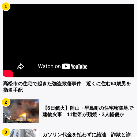
1
高松市の住宅で起きた強盗致傷事件 近くに住む64歳男を
指名手配
2
【6日鎮火】岡山・早島町の住宅密集地で
建物火事 11世帯が類焼・3人軽傷か
3
ガソリン代金を払わずに給油 詐欺と詐