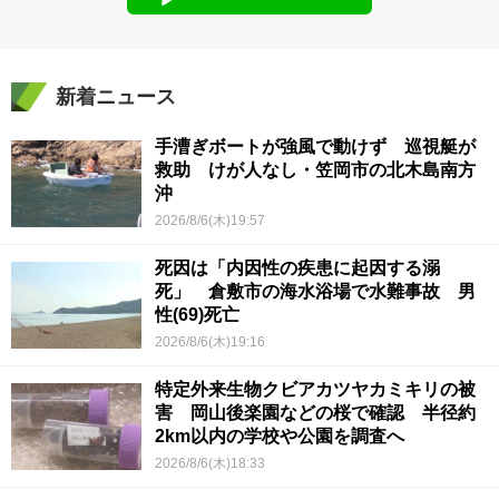
新着ニュース
手漕ぎボートが強風で動けず 巡視艇が
救助 けが人なし・笠岡市の北木島南方
沖
2026/8/6(木)19:57
死因は「内因性の疾患に起因する溺
死」 倉敷市の海水浴場で水難事故 男
性(69)死亡
2026/8/6(木)19:16
特定外来生物クビアカツヤカミキリの被
害 岡山後楽園などの桜で確認 半径約
2km以内の学校や公園を調査へ
2026/8/6(木)18:33