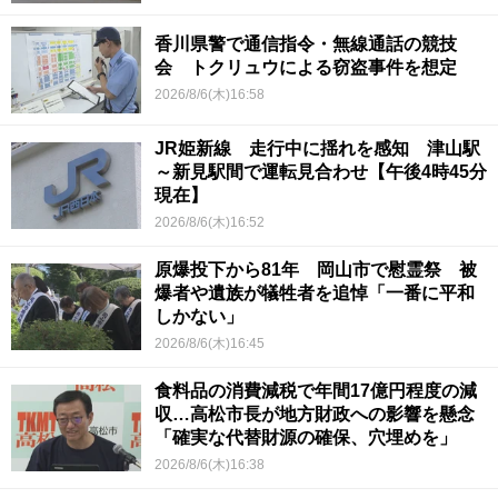
香川県警で通信指令・無線通話の競技
会 トクリュウによる窃盗事件を想定
2026/8/6(木)16:58
JR姫新線 走行中に揺れを感知 津山駅
～新見駅間で運転見合わせ【午後4時45分
現在】
2026/8/6(木)16:52
原爆投下から81年 岡山市で慰霊祭 被
爆者や遺族が犠牲者を追悼「一番に平和
しかない」
2026/8/6(木)16:45
食料品の消費減税で年間17億円程度の減
収…高松市長が地方財政への影響を懸念
「確実な代替財源の確保、穴埋めを」
2026/8/6(木)16:38