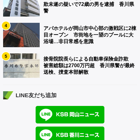
欺未遂の疑いで72歳の男を逮捕 香川県
警
4
アパホテルが岡山市中心部の激戦区に2棟
目オープン 市街地を一望のプールに大
浴場…非日常感を意識
5
接骨院院長らによる自動車保険金詐欺
被害総額は2700万円超 香川県警が最終
送検、捜査本部解散
LINE友だち追加