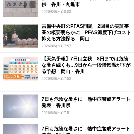
供 香川・丸亀市
2026/8/6(木)18:03
吉備中央町のPFAS問題 2回目の実証事
業の概要明らかに PFAS濃度下げコスト
抑える方法探る 岡山
2026/8/6(木)17:57
【天気予報】7日は立秋 8日までは危険
な暑さ続くも…9日から一段階気温が下が
る予想 岡山・香川
2026/8/6(木)17:53
7日も危険な暑さに 熱中症警戒アラート
発表 香川県
2026/8/6(木)17:51
7日も危険な暑さに 熱中症警戒アラート