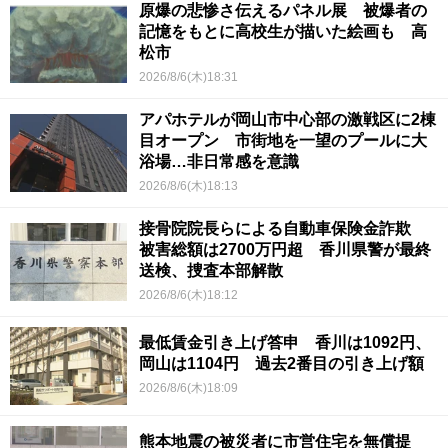
原爆の悲惨さ伝えるパネル展 被爆者の
記憶をもとに高校生が描いた絵画も 高
松市
2026/8/6(木)18:31
アパホテルが岡山市中心部の激戦区に2棟
目オープン 市街地を一望のプールに大
浴場…非日常感を意識
2026/8/6(木)18:13
接骨院院長らによる自動車保険金詐欺
被害総額は2700万円超 香川県警が最終
送検、捜査本部解散
2026/8/6(木)18:12
最低賃金引き上げ答申 香川は1092円、
岡山は1104円 過去2番目の引き上げ額
2026/8/6(木)18:09
熊本地震の被災者に市営住宅を無償提