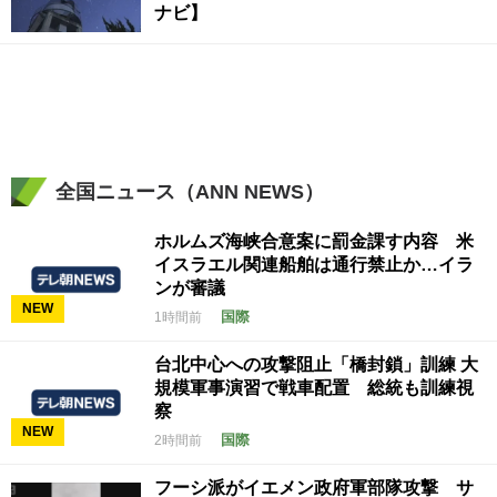
ナビ】
全国ニュース（ANN NEWS）
ホルムズ海峡合意案に罰金課す内容 米
イスラエル関連船舶は通行禁止か…イラ
ンが審議
NEW
国際
1時間前
台北中心への攻撃阻止「橋封鎖」訓練 大
規模軍事演習で戦車配置 総統も訓練視
察
NEW
国際
2時間前
フーシ派がイエメン政府軍部隊攻撃 サ