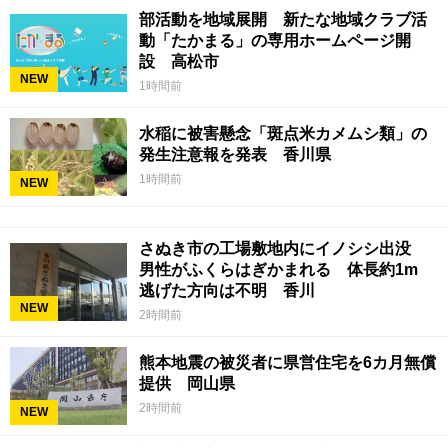
部活動を地域展開 新たな地域クラブ活
動「たかまる」の専用ホームページ開
設 高松市
NEW
1時間前
水稲に被害懸念「斑点米カメムシ類」の
発生注意報を発表 香川県
1時間前
NEW
さぬき市の工場敷地内にイノシシ出没
男性がふくらはぎかまれる 体長約1m
逃げた方向は不明 香川
NEW
2時間前
熊本地震の被災者に県営住宅を6カ月無償
提供 岡山県
2時間前
NEW