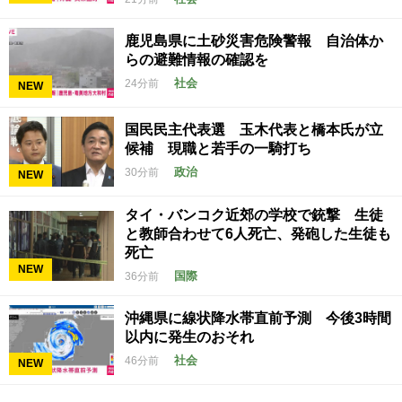
鹿児島県に土砂災害危険警報 自治体か
らの避難情報の確認を
社会
24分前
NEW
国民民主代表選 玉木代表と橋本氏が立
候補 現職と若手の一騎打ち
政治
30分前
NEW
タイ・バンコク近郊の学校で銃撃 生徒
と教師合わせて6人死亡、発砲した生徒も
死亡
NEW
国際
36分前
沖縄県に線状降水帯直前予測 今後3時間
以内に発生のおそれ
社会
46分前
NEW