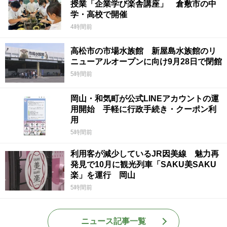
授業「企業学び楽舎講座」 倉敷市の中
学・高校で開催
4時間前
高松市の市場水族館 新屋島水族館のリ
ニューアルオープンに向け9月28日で閉館
5時間前
岡山・和気町が公式LINEアカウントの運
用開始 手軽に行政手続き・クーポン利
用
5時間前
利用客が減少しているJR因美線 魅力再
発見で10月に観光列車「SAKU美SAKU
楽」を運行 岡山
5時間前
ニュース記事一覧