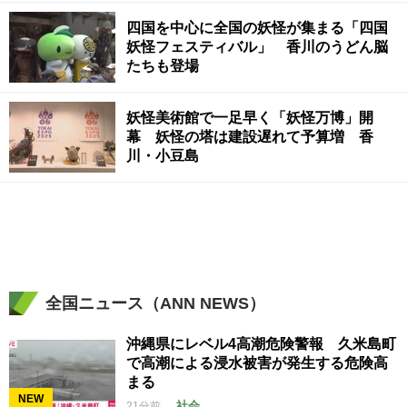
四国を中心に全国の妖怪が集まる「四国
妖怪フェスティバル」 香川のうどん脳
たちも登場
妖怪美術館で一足早く「妖怪万博」開
幕 妖怪の塔は建設遅れて予算増 香
川・小豆島
全国ニュース（ANN NEWS）
沖縄県にレベル4高潮危険警報 久米島町
で高潮による浸水被害が発生する危険高
まる
NEW
社会
21分前