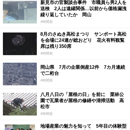
新見市の官製談合事件 市職員ら男2人を
送検 2人は遠縁関係…以前から価格漏洩
繰り返していたか 岡山
4時間前
8月のさぬき高松まつり サンポート高松
を会場に24連が総おどり 花火有料観覧
席は残り350席
4時間前
岡山県 7月の企業倒産12件 7カ月連続
で二桁台
4時間前
八月八日の「屋根の日」を前に 栗林公
園で瓦業者が屋根の修繕や清掃活動 高
松市
4時間前
地場産業の魅力を知って 5年目の体験型