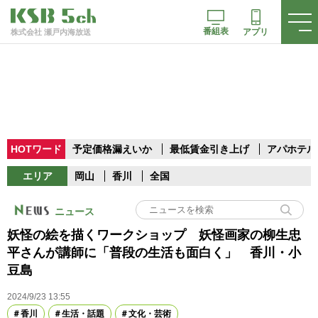
番組表
アプリ
株式会社 瀬戸内海放送
HOTワード
予定価格漏えいか
最低賃金引き上げ
アパホテル
エリア
岡山
香川
全国
ニュース
妖怪の絵を描くワークショップ 妖怪画家の柳生忠
平さんが講師に「普段の生活も面白く」 香川・小
豆島
2024/9/23 13:55
香川
生活・話題
文化・芸術