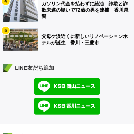
4
ガソリン代金を払わずに給油 詐欺と詐
欺未遂の疑いで72歳の男を逮捕 香川県
警
5
父母ケ浜近くに新しいリノベーションホ
テルが誕生 香川・三豊市
LINE友だち追加