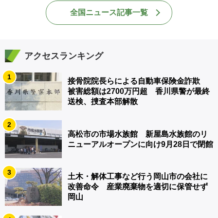
全国ニュース記事一覧
アクセスランキング
1
接骨院院長らによる自動車保険金詐欺
被害総額は2700万円超 香川県警が最終
送検、捜査本部解散
2
高松市の市場水族館 新屋島水族館のリ
ニューアルオープンに向け9月28日で閉館
3
土木・解体工事など行う岡山市の会社に
改善命令 産業廃棄物を適切に保管せず
岡山