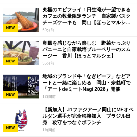
究極のエビフライ！日生湾が一望できる
カフェの数量限定ランチ 自家製バスク
チーズケーキも 岡山【ほっとマルシ
NEW
ェ】
50分前
潮風を感じながら楽しむ 野菜たっぷり
パニーニと自家栽培ブルーベリーのスム
ージー 香川【ほっとマルシェ】
NEW
55分前
地域のブランド牛「なぎビーフ」などア
ートと一緒に楽しめる 岡山・奈義町で
「アートdeミートNagi 2026」開催
NEW
1時間前
【新加入】J1ファジアーノ岡山にMFオベ
ルダン選手が完全移籍加入 ブラジル出
身 攻守をつなぐボランチ
NEW
1時間前