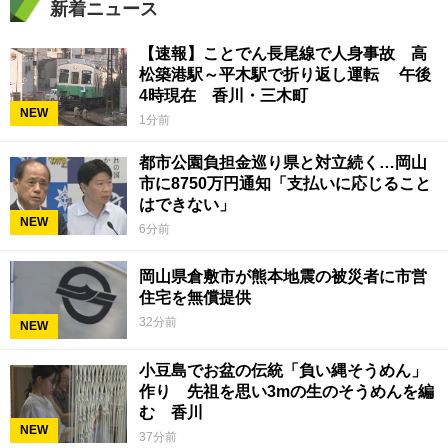
新着ニュース
【速報】ことでん長尾線で人身事故 高
松築港駅～平木駅で折り返し運転 午後
4時現在 香川・三木町
NEW
1分前
都市公園負担金巡り県と対立続く…岡山
市に8750万円通知「支払いに応じること
はできない」
NEW
6分前
岡山県倉敷市が熊本地震の被災者に市営
住宅を無償提供
32分前
NEW
小豆島でお盆の伝統「負い縄そうめん」
作り 先祖を思い3mの生のそうめんを編
む 香川
NEW
37分前