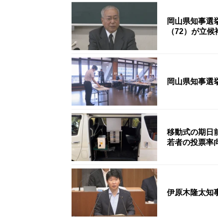
岡山県知事選
（72）が立
岡山県知事選
移動式の期日
若者の投票率
伊原木隆太知