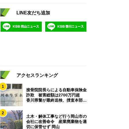
LINE友だち追加
アクセスランキング
1
接骨院院長らによる自動車保険金
詐欺 被害総額は2700万円超
香川県警が最終送検、捜査本部解
散
2
土木・解体工事など行う岡山市の
会社に改善命令 産業廃棄物を適
切に保管せず 岡山