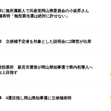
挙に無所属新人で共産党岡山県委員会の小坂昇さん
候補表明「無投票当選は絶対に許せない」
挙 立候補予定者を対象とした説明会に2陣営が出席
前投票所 新見市選管が岡山県知事選で県内初導入へ
向上目指す
事 4選目指し岡山県知事選に立候補表明