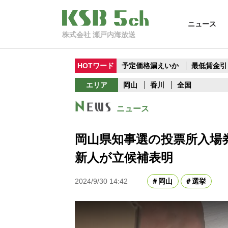
ニュース
株式会社 瀬戸内海放送
HOTワード
予定価格漏えいか
最低賃金引
エリア
岡山
香川
全国
ニュース
岡山県知事選の投票所入場券
新人が立候補表明
2024/9/30 14:42
岡山
選挙