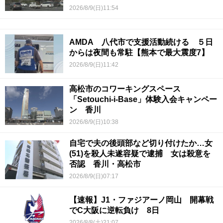
2026/8/9(日)11:54
AMDA 八代市で支援活動続ける ５日
からは夜間も常駐【熊本で最大震度7】
2026/8/9(日)11:42
高松市のコワーキングスペース
「Setouchi-i-Base」体験入会キャンペー
ン 香川
2026/8/9(日)10:38
自宅で夫の後頭部など切り付けたか…女
(51)を殺人未遂容疑で逮捕 女は殺意を
否認 香川・高松市
2026/8/9(日)07:17
【速報】J1・ファジアーノ岡山 開幕戦
でC大阪に逆転負け 8日
2026/8/8(土)21:07