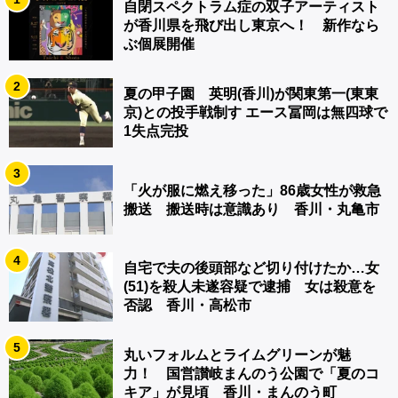
自閉スペクトラム症の双子アーティスト
が香川県を飛び出し東京へ！ 新作なら
ぶ個展開催
2
夏の甲子園 英明(香川)が関東第一(東東
京)との投手戦制す エース冨岡は無四球で
1失点完投
3
「火が服に燃え移った」86歳女性が救急
搬送 搬送時は意識あり 香川・丸亀市
4
自宅で夫の後頭部など切り付けたか…女
(51)を殺人未遂容疑で逮捕 女は殺意を
否認 香川・高松市
5
丸いフォルムとライムグリーンが魅
力！ 国営讃岐まんのう公園で「夏のコ
キア」が見頃 香川・まんのう町