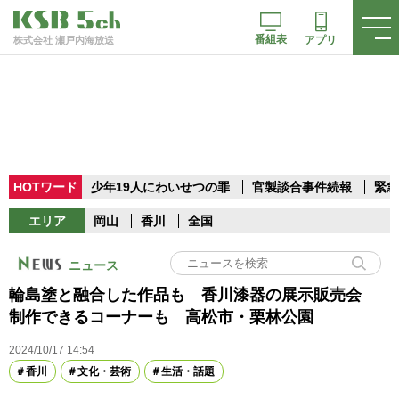
番組表
アプリ
株式会社 瀬戸内海放送
HOTワード
少年19人にわいせつの罪
官製談合事件続報
緊急
エリア
岡山
香川
全国
ニュース
輪島塗と融合した作品も 香川漆器の展示販売会
制作できるコーナーも 高松市・栗林公園
2024/10/17 14:54
香川
文化・芸術
生活・話題