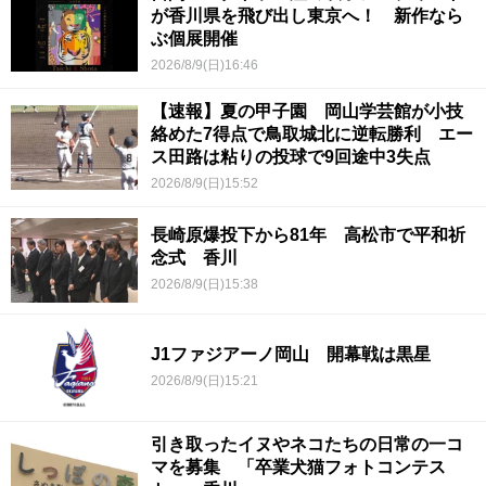
が香川県を飛び出し東京へ！ 新作なら
ぶ個展開催
2026/8/9(日)16:46
【速報】夏の甲子園 岡山学芸館が小技
絡めた7得点で鳥取城北に逆転勝利 エー
ス田路は粘りの投球で9回途中3失点
2026/8/9(日)15:52
長崎原爆投下から81年 高松市で平和祈
念式 香川
2026/8/9(日)15:38
J1ファジアーノ岡山 開幕戦は黒星
2026/8/9(日)15:21
引き取ったイヌやネコたちの日常の一コ
マを募集 「卒業犬猫フォトコンテス