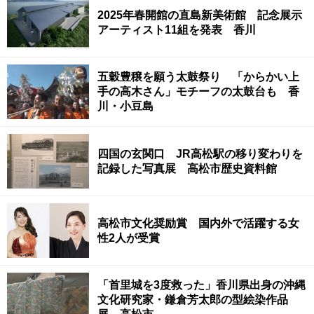
2025年春開館の直島新美術館 記念展示
アーティスト11組を発表 香川
五穀豊穣を願う太鼓祭り 「からかい上
手の高木さん」モチーフの太鼓台も 香
川・小豆島
四国の玄関口 JR高松駅の移り変わりを
記録した写真展 高松市歴史資料館
高松市文化奨励賞 国内外で活躍する女
性2人が受賞
「首里城を3度救った」香川県出身の沖縄
文化研究家・鎌倉芳太郎の型絵染作品