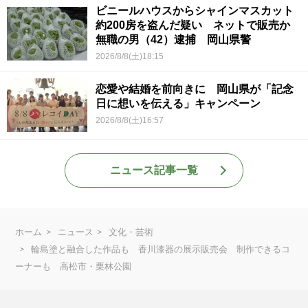
ビニールハウスからシャインマスカット
約200房を盗んだ疑い ネットで販売か
無職の男（42）逮捕 岡山県警
2026/8/8(土)18:15
恋愛や結婚を前向きに 岡山県が「記念
日に想いを伝える」キャンペーン
2026/8/8(土)16:57
ニュース記事一覧
ホーム
ニュース
文化・芸術
輪島塗と融合した作品も 香川漆器の展示販売会 制作できるコ
ーナーも 高松市・栗林公園