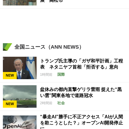
展 高松市
全国ニュース（ANN NEWS）
トランプ氏主導の「ガザ和平計画」工程
表 ネタニヤフ首相「拒否する」意向
国際
1時間前
NEW
盆休みの都内直撃ゲリラ雷雨 捉えた“黒
い雲”関東各地で道路冠水
社会
2時間前
NEW
“暴走AI”勝手に不正アクセス「AIが人間
を欺こうとした？」オープンAI開発停止
に