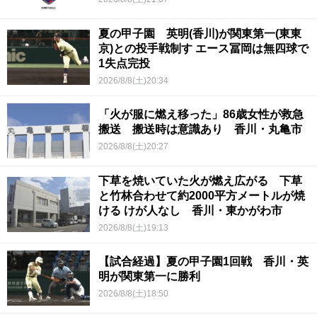
夏の甲子園 英明(香川)が関東第一(東東
京)との投手戦制す エース冨岡は無四球で
1失点完投
2026/8/8(土)20:34
「火が服に燃え移った」86歳女性が救急
搬送 搬送時は意識あり 香川・丸亀市
2026/8/8(土)20:27
下草を焼いていた火が燃え広がる 下草
と竹林合わせて約2000平方メートルが焼
ける けが人なし 香川・東かがわ市
2026/8/8(土)19:13
【試合経過】夏の甲子園1回戦 香川・英
明が関東第一に勝利
2026/8/8(土)18:50