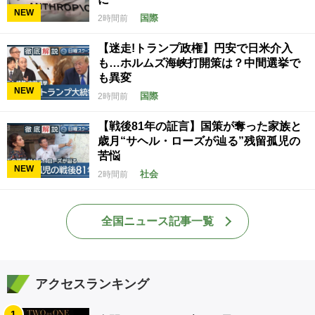
NEW
国際
2時間前
【迷走!トランプ政権】円安で日米介入
も…ホルムズ海峡打開策は？中間選挙で
も異変
NEW
国際
2時間前
【戦後81年の証言】国策が奪った家族と
歳月“サヘル・ローズが辿る”残留孤児の
苦悩
NEW
社会
2時間前
全国ニュース記事一覧
アクセスランキング
1