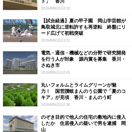
ト」 香川
2026/8/9(日)14:10
【試合経過】夏の甲子園 岡山学芸館が
鳥取城北に逆転許すも再逆転 終盤にリ
ード広げて初戦突破
2026/8/9(日)13:31
電気・通信・機械などの分野で研究開発
を行う人が対象 源内賞を募集 香川・
さぬき市
2026/8/9(日)12:41
丸いフォルムとライムグリーンが魅
力！ 国営讃岐まんのう公園で「夏のコ
キア」が見頃 香川・まんのう町
2026/8/9(日)12:36
のぞき目的で他人の住宅の敷地内に侵入
したか 住居侵入の疑いで男を逮捕 岡
山