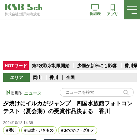
番組表
アプリ
株式会社 瀬戸内海放送
HOTワード
第2次取水制限開始
少雨が新米にも影響
香川県
エリア
岡山
香川
全国
ニュース
夕焼けにイルカがジャンプ 四国水族館フォトコン
テスト（夏会期）の受賞作品決まる 香川
2024/10/18 14:39
香川
自然・いきもの
おでかけ・グルメ