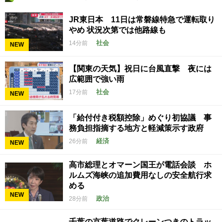
JR東日本 11日は常磐線特急で運転取り
やめ 状況次第では他路線も
社会
14分前
NEW
【関東の天気】祝日に台風直撃 夜には
広範囲で強い雨
社会
17分前
NEW
「給付付き税額控除」めぐり初協議 事
務負担指摘する地方と軽減策示す政府
経済
26分前
NEW
高市総理とオマーン国王が電話会談 ホ
ルムズ海峡の追加費用なしの安全航行求
める
NEW
政治
28分前
千葉の京葉道路でクレーンつきのトラッ