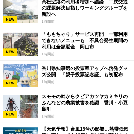
高松空港の利用者増加へ議論 二次交通
の課題解決目指しワーキンググループを
新設へ
NEW
1時間前
「ももちゃり」サービス再開 一部利用
できないメニューも 不具合発生期間の
利用は全額返金 岡山市
NEW
1時間前
香川県知事選の投票率アップへ啓発グッ
ズ公開 「親子投票記念証」も初配布
1時間前
NEW
スモモの幹からクビアカツヤカミキリの
ふんなどの農業被害を確認 香川・小豆
島町
NEW
1時間前
【天気予報】台風15号の影響…熱帯低気