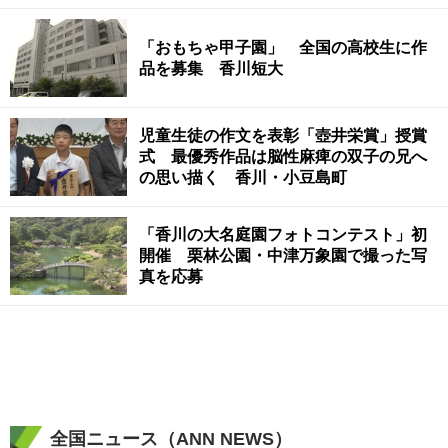
披露目 岡山市
「おもちゃ甲子園」 全国の高校生に作
品を募集 香川短大
児童生徒の作文を表彰「壺井栄賞」授賞
式 最優秀作品は脳性麻痺の双子の兄へ
の思い描く 香川・小豆島町
「香川の大名庭園フォトコンテスト」初
開催 栗林公園・中津万象園で撮った写
真を応募
全国ニュース（ANN NEWS）