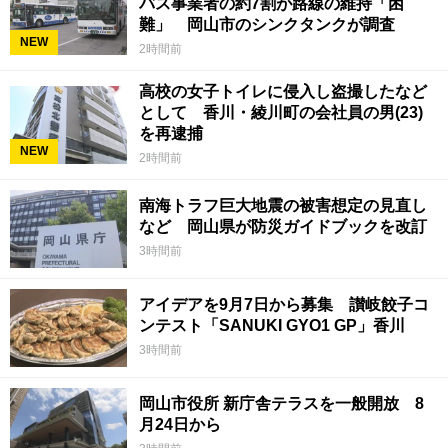
バス事業者の約7割が路線の維持「困
難」 岡山市のシンクタンクが調査
NEW
2時間前
高校の女子トイレに侵入し盗撮したなど
として 香川・綾川町の会社員の男(23)
を再逮捕
NEW
2時間前
南海トラフ巨大地震の被害想定の見直し
など 岡山県が防災ガイドブックを改訂
3時間前
アイデアを9月7日から募集 讃岐餃子コ
ンテスト「SANUKI GYO1 GP」香川
3時間前
岡山市役所 新庁舎テラスを一般開放 8
月24日から