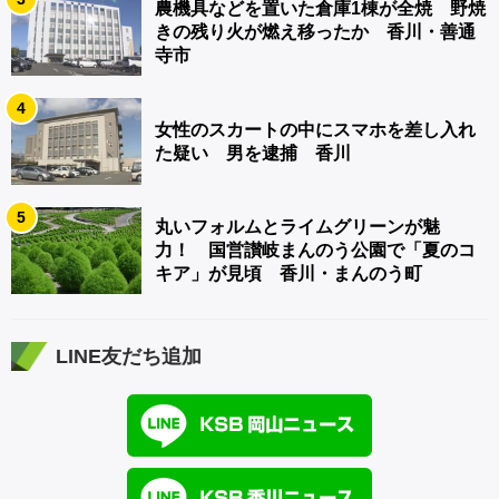
農機具などを置いた倉庫1棟が全焼 野焼
きの残り火が燃え移ったか 香川・善通
寺市
4
女性のスカートの中にスマホを差し入れ
た疑い 男を逮捕 香川
5
丸いフォルムとライムグリーンが魅
力！ 国営讃岐まんのう公園で「夏のコ
キア」が見頃 香川・まんのう町
LINE友だち追加