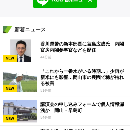
新着ニュース
香川県警の新本部長に宮島広成氏 内閣
官房内閣参事官などを歴任
44分前
NEW
「これから一番水がいる時期…」少雨が
新米にも影響…岡山市の農園で穂が枯れ
る被害
NEW
51分前
講演会の申し込みフォームで個人情報漏
洩か 岡山・早島町
54分前
NEW