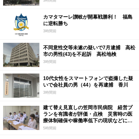
3時間前
カマタマーレ讃岐が開幕戦勝利！ 福島
に逆転勝ち
3時間前
不同意性交等未遂の疑いで7月逮捕 高松
市の男性(43)を不起訴 高松地検
3時間前
10代女性をスマートフォンで盗撮した疑
いで会社員の男（44）を再逮捕 香川
3時間前
建て替え見直しの笠岡市民病院 経営プ
ランを有識者が評価・点検 災害時の医
療体制確保や稼働率低下の現状などに意
見 岡山
5時間前