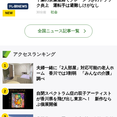
ク炎上 運転手は避難しけがなし
社会
30分前
NEW
全国ニュース記事一覧
アクセスランキング
1
夫婦一緒に「2人部屋」対応可能の老人ホ
ーム 香川では3割弱 「みんなの介護」
調べ
2
自閉スペクトラム症の双子アーティスト
が香川県を飛び出し東京へ！ 新作なら
ぶ個展開催
3