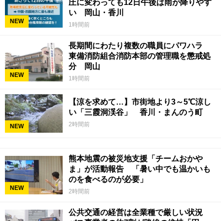
圧に変わっても12日午後は雨が降りやす
い 岡山・香川
NEW
1時間前
長期間にわたり複数の職員にパワハラ
東備消防組合消防本部の管理職を懲戒処
分 岡山
NEW
1時間前
【涼を求めて…】市街地より3～5℃涼し
い「三霞洞渓谷」 香川・まんのう町
2時間前
NEW
熊本地震の被災地支援「チームおかや
ま」が活動報告 「暑い中でも温かいも
のを食べるのが必要」
NEW
2時間前
公共交通の経営は全業種で厳しい状況