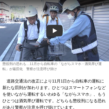
Play
懲役刑の恐れも…11月から自転車の「ながらスマホ・酒気帯び運
転」が厳罰化 警察が注意呼び掛け
道路交通法の改正により11月1日から自転車の運転に
新たな罰則が加わります。ひとつはスマートフォンなど
を使いながら運転するいわゆる「ながらスマホ」、もう
ひとつは酒気帯び運転です。どちらも懲役刑になる恐れ
があり警察が注意を呼び掛けています。