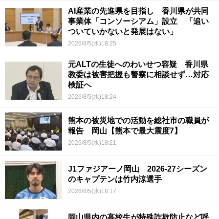
AI産業の先進県を目指し 香川県が共同
事業体「コンソーシアム」設立 「追い
ついていかないと発展はない」
2026/8/5(水)18:25
元ALTの生徒へのわいせつ容疑 香川県
教委は被害把握も警察に相談せず…対応
検証へ
2026/8/5(水)18:24
熊本の被災地での活動を総社市の職員が
報告 岡山【熊本で最大震度7】
2026/8/5(水)18:21
J1ファジアーノ岡山 2026-27シーズン
のキャプテンは竹内涼選手
2026/8/5(水)18:17
岡山県内の高校生が特殊詐欺防止など呼