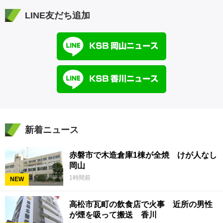
LINE友だち追加
新着ニュース
赤磐市で木造倉庫1棟が全焼 けが人なし
岡山
1時間前
NEW
高松市瓦町の飲食店で火事 近所の男性
が煙を吸って搬送 香川