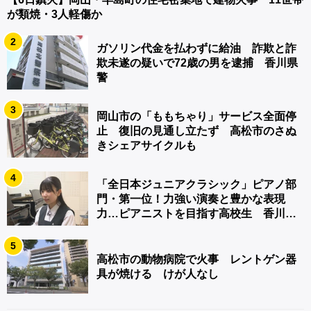
が類焼・3人軽傷か
2
ガソリン代金を払わずに給油 詐欺と詐
欺未遂の疑いで72歳の男を逮捕 香川県
警
3
岡山市の「ももちゃり」サービス全面停
止 復旧の見通し立たず 高松市のさぬ
きシェアサイクルも
4
「全日本ジュニアクラシック」ピアノ部
門・第一位！力強い演奏と豊かな表現
力…ピアニストを目指す高校生 香川
【青春のキセキ】
5
高松市の動物病院で火事 レントゲン器
具が焼ける けが人なし