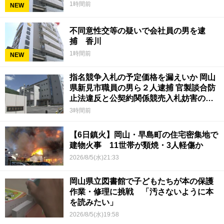
1時間前
NEW
不同意性交等の疑いで会社員の男を逮
捕 香川
1時間前
NEW
指名競争入札の予定価格を漏えいか 岡山
県新見市職員の男ら２人逮捕 官製談合防
止法違反と公契約関係競売入札妨害の疑
い
3時間前
【6日鎮火】岡山・早島町の住宅密集地で
建物火事 11世帯が類焼・3人軽傷か
2026/8/5(水)21:33
岡山県立図書館で子どもたちが本の保護
作業・修理に挑戦 「汚さないように本
を読みたい」
2026/8/5(水)19:58