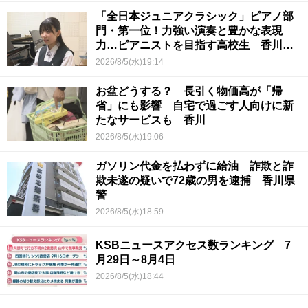
「全日本ジュニアクラシック」ピアノ部
門・第一位！力強い演奏と豊かな表現
力…ピアニストを目指す高校生 香川
【青春のキセキ】
2026/8/5(水)19:14
お盆どうする？ 長引く物価高が「帰
省」にも影響 自宅で過ごす人向けに新
たなサービスも 香川
2026/8/5(水)19:06
ガソリン代金を払わずに給油 詐欺と詐
欺未遂の疑いで72歳の男を逮捕 香川県
警
2026/8/5(水)18:59
KSBニュースアクセス数ランキング 7
月29日～8月4日
2026/8/5(水)18:44