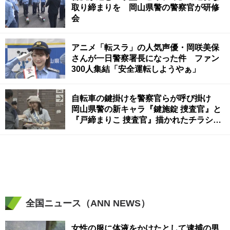
取り締まりを 岡山県警の警察官が研修
会
アニメ「転スラ」の人気声優・岡咲美保
さんが一日警察署長になった件 ファン
300人集結「安全運転しようやぁ」
自転車の鍵掛けを警察官らが呼び掛け
岡山県警の新キャラ『鍵施錠 捜査官』と
『戸締まりこ 捜査官』描かれたチラシな
ど配る
全国ニュース（ANN NEWS）
女性の服に体液をかけたとして逮捕の男