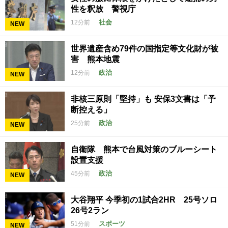
性を釈放 警視庁
社会
12分前
NEW
世界遺産含め79件の国指定等文化財が被
害 熊本地震
政治
12分前
NEW
非核三原則「堅持」も 安保3文書は「予
断控える」
政治
25分前
NEW
自衛隊 熊本で台風対策のブルーシート
設置支援
政治
45分前
NEW
大谷翔平 今季初の1試合2HR 25号ソロ
26号2ラン
スポーツ
51分前
NEW