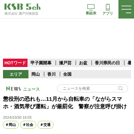
番組表
アプリ
株式会社 瀬戸内海放送
HOTワード
甲子園開幕
瀬戸芸
お盆
香川県民の日
暑
エリア
岡山
香川
全国
ニュース
懲役刑の恐れも…11月から自転車の「ながらスマ
ホ・酒気帯び運転」が厳罰化 警察が注意呼び掛け
2024/10/30 18:05
岡山
社会
交通