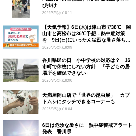
び掛け
2026/8/5(水)18:11
【天気予報】6日(木)は津山市で38℃ 岡
山市と高松市は36℃予想…熱中症対策
を 9日(日)にいったん猛烈な暑さ落ち着
くか
2026/8/5(水)18:09
香川県民の日 小中学校の対応は？ 16
市町で休校にしない方針 「子どもの居
場所を確保できない」
2026/8/5(水)18:06
天満屋岡山店で「世界の昆虫展」 カブ
トムシにタッチできるコーナーも
2026/8/5(水)18:04
6日は危険な暑さに 熱中症警戒アラート
発表 香川県