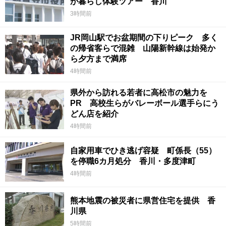
が暮らし体験ツアー 香川
3時間前
JR岡山駅でお盆期間の下りピーク 多く
の帰省客らで混雑 山陽新幹線は始発か
ら夕方まで満席
4時間前
県外から訪れる若者に高松市の魅力を
PR 高校生らがバレーボール選手らにう
どん店を紹介
4時間前
自家用車でひき逃げ容疑 町係長（55）
を停職6カ月処分 香川・多度津町
4時間前
熊本地震の被災者に県営住宅を提供 香
川県
5時間前