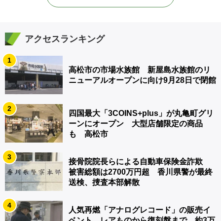
アクセスランキング
1
高松市の市場水族館 新屋島水族館のリ
ニューアルオープンに向け9月28日で閉館
2
四国最大「3COINS+plus」が丸亀町グリ
ーンにオープン 大型店舗限定の商品
も 高松市
3
接骨院院長らによる自動車保険金詐欺
被害総額は2700万円超 香川県警が最終
送検、捜査本部解散
4
人気再燃「アナログレコード」の販売イ
ベント レアものから復刻盤まで…約3万