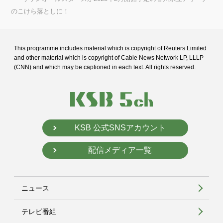
のこけら落としに！
This programme includes material which is copyright of Reuters Limited
and
other material which is copyright of Cable News Network LP, LLLP
(CNN) and
which may be captioned in each text. All rights reserved.
KSB 公式SNSアカウント
配信メディア一覧
ニュース
テレビ番組