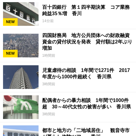
百十四銀行 第１四半期決算 コア業務
純益35％増 香川
14分前
NEW
四国財務局 地方公共団体への財政融資
資金の貸付状況を発表 貸付額は2年ぶり
増加
NEW
1時間前
児童虐待の相談 1年間で1271件 2017
年度から1000件超続く 香川県
3時間前
配偶者からの暴力相談 1年間で1000件
超 30～40代女性の被害が多い 香川県
3時間前
都市と地方の「二地域居住」 観音寺市