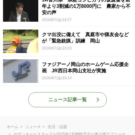
年より3割減の1万8000円に 農家から不
安の声
2026/8/7(金)18:27
クマ出没に備えて 真庭市や猟友会など
が「緊急銃猟」訓練 岡山
2026/8/7(金)18:23
ファジアーノ岡山のホームゲーム応援企
画 JR西日本岡山支社が実施
2026/8/7(金)18:14
ニュース記事一覧
ホーム
ニュース
生活・話題
サザンオールスターズが2025年2月開館予定の香川県立アリーナ