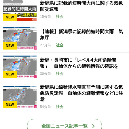
新潟県に記録的短時間大雨に関する気象
防災速報
社会
15分前
NEW
【速報】新潟県に記録的短時間大雨 気
象庁
社会
27分前
NEW
新潟・長岡市に「レベル4大雨危険警
報」 自治体からの避難情報の確認を
社会
30分前
NEW
新潟県に線状降水帯直前予測に関する気
象防災速報 自治体の避難情報などに注
意
NEW
社会
54分前
全国ニュース記事一覧