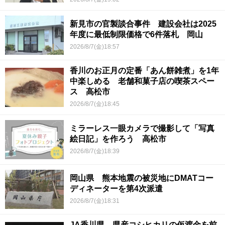
新見市の官製談合事件 建設会社は2025
年度に最低制限価格で6件落札 岡山
2026/8/7(金)18:57
香川のお正月の定番「あん餅雑煮」を1年
中楽しめる 老舗和菓子店の喫茶スペー
ス 高松市
2026/8/7(金)18:45
ミラーレス一眼カメラで撮影して「写真
絵日記」を作ろう 高松市
2026/8/7(金)18:39
岡山県 熊本地震の被災地にDMATコー
ディネーターを第4次派遣
2026/8/7(金)18:31
JA香川県 県産コシヒカリの仮渡金を前