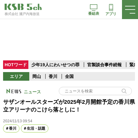
番組表
アプリ
株式会社 瀬戸内海放送
HOTワード
少年19人にわいせつの罪
官製談合事件続報
緊急
エリア
岡山
香川
全国
ニュース
サザンオールスターズが2025年2月開館予定の香川県
立アリーナのこけら落としに！
2024/11/13 09:54
香川
生活・話題