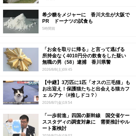
希少糖をメジャーに 香川大生が大阪で
PR ドーナツの試食も
5時間前
「お金を取りに帰る」と言って逃げる
所持金なく4010円分の飲食をした疑い
無職の男（58）逮捕 香川県警
2026/8/8(土)09:45
【中継】3万匹に1匹「オスの三毛猫」も
お出迎え！保護猫たちと出会える猫カフ
ェ ルアナ〈#推しドコ？〉
2026/8/7(金)19:54
「一歩前進」四国の新幹線 国交省ケー
ススタディの調査対象に 需要推計やル
ート案検討
2026/8/7(金)19:02