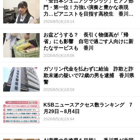
「全日本ジュニアクラシック」ピアノ部
門・第一位！力強い演奏と豊かな表現
力…ピアニストを目指す高校生 香川
【青春のキセキ】
2026/8/5(水)19:14
お盆どうする？ 長引く物価高が「帰
省」にも影響 自宅で過ごす人向けに新
たなサービスも 香川
2026/8/5(水)19:06
ガソリン代金を払わずに給油 詐欺と詐
欺未遂の疑いで72歳の男を逮捕 香川県
警
2026/8/5(水)18:59
KSBニュースアクセス数ランキング 7
月29日～8月4日
2026/8/5(水)18:44