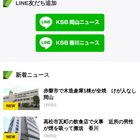
LINE友だち追加
新着ニュース
赤磐市で木造倉庫1棟が全焼 けが人なし
岡山
1時間前
NEW
高松市瓦町の飲食店で火事 近所の男性
が煙を吸って搬送 香川
1時間前
NEW