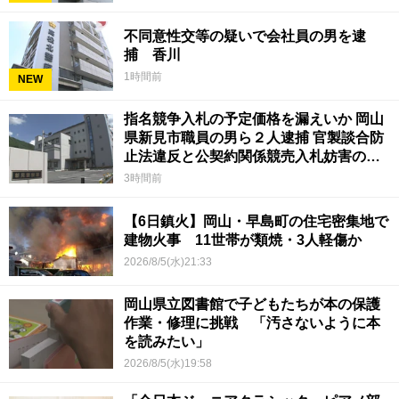
不同意性交等の疑いで会社員の男を逮
捕 香川
1時間前
NEW
指名競争入札の予定価格を漏えいか 岡山
県新見市職員の男ら２人逮捕 官製談合防
止法違反と公契約関係競売入札妨害の疑
い
3時間前
【6日鎮火】岡山・早島町の住宅密集地で
建物火事 11世帯が類焼・3人軽傷か
2026/8/5(水)21:33
岡山県立図書館で子どもたちが本の保護
作業・修理に挑戦 「汚さないように本
を読みたい」
2026/8/5(水)19:58