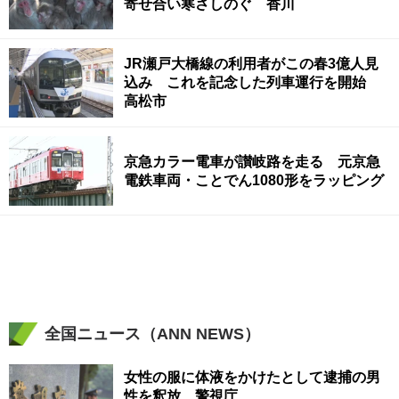
寄せ合い寒さしのぐ 香川
JR瀬戸大橋線の利用者がこの春3億人見
込み これを記念した列車運行を開始
高松市
京急カラー電車が讃岐路を走る 元京急
電鉄車両・ことでん1080形をラッピング
全国ニュース（ANN NEWS）
女性の服に体液をかけたとして逮捕の男
性を釈放 警視庁