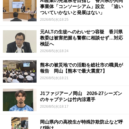
AI産業の先進県を目指し 香川県が共同
事業体「コンソーシアム」設立 「追い
ついていかないと発展はない」
2026/8/5(水)18:25
元ALTの生徒へのわいせつ容疑 香川県
教委は被害把握も警察に相談せず…対応
検証へ
2026/8/5(水)18:24
熊本の被災地での活動を総社市の職員が
報告 岡山【熊本で最大震度7】
2026/8/5(水)18:21
J1ファジアーノ岡山 2026-27シーズン
のキャプテンは竹内涼選手
2026/8/5(水)18:17
岡山県内の高校生が特殊詐欺防止など呼
び掛け