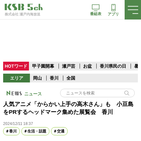
番組表
アプリ
株式会社 瀬戸内海放送
HOTワード
甲子園開幕
瀬戸芸
お盆
香川県民の日
暑
エリア
岡山
香川
全国
ニュース
人気アニメ「からかい上手の高木さん」も 小豆島
をPRするヘッドマーク集めた展覧会 香川
2024/12/11 18:37
香川
生活・話題
交通