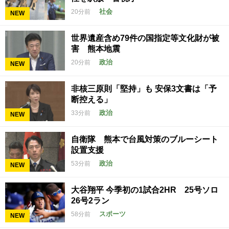
社会
20分前
NEW
世界遺産含め79件の国指定等文化財が被
害 熊本地震
政治
20分前
NEW
非核三原則「堅持」も 安保3文書は「予
断控える」
政治
33分前
NEW
自衛隊 熊本で台風対策のブルーシート
設置支援
政治
53分前
NEW
大谷翔平 今季初の1試合2HR 25号ソロ
26号2ラン
スポーツ
58分前
NEW