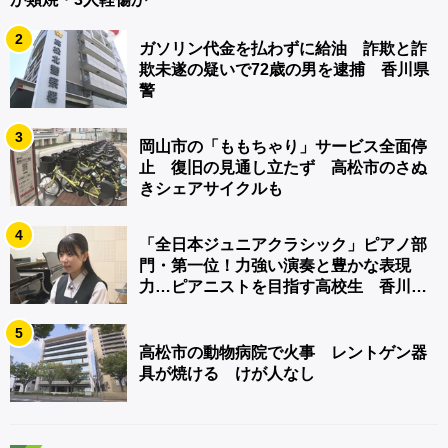
2
ガソリン代金を払わずに給油 詐欺と詐
欺未遂の疑いで72歳の男を逮捕 香川県
警
3
岡山市の「ももちゃり」サービス全面停
止 復旧の見通し立たず 高松市のさぬ
きシェアサイクルも
4
「全日本ジュニアクラシック」ピアノ部
門・第一位！力強い演奏と豊かな表現
力…ピアニストを目指す高校生 香川
【青春のキセキ】
5
高松市の動物病院で火事 レントゲン器
具が焼ける けが人なし