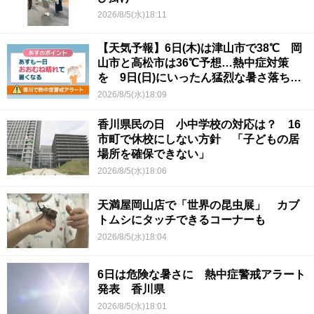
2026/8/5(水)18:11
【天気予報】6日(木)は津山市で38℃ 岡
山市と高松市は36℃予想…熱中症対策
を 9日(日)にいったん猛烈な暑さ落ち着
くか
2026/8/5(水)18:09
香川県民の日 小中学校の対応は？ 16
市町で休校にしない方針 「子どもの居
場所を確保できない」
2026/8/5(水)18:06
天満屋岡山店で「世界の昆虫展」 カブ
トムシにタッチできるコーナーも
2026/8/5(水)18:04
6日は危険な暑さに 熱中症警戒アラート
発表 香川県
2026/8/5(水)18:01