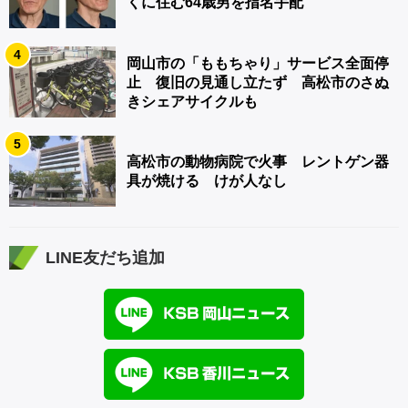
くに住む64歳男を指名手配
4
岡山市の「ももちゃり」サービス全面停
止 復旧の見通し立たず 高松市のさぬ
きシェアサイクルも
5
高松市の動物病院で火事 レントゲン器
具が焼ける けが人なし
LINE友だち追加