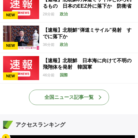
るもの 日本のEEZ外に落下か 防衛省
政治
28分前
NEW
【速報】北朝鮮“弾道ミサイル”発射 す
でに落下か
政治
36分前
NEW
【速報】北朝鮮 日本海に向けて不明の
飛翔体を発射 韓国軍
国際
46分前
NEW
全国ニュース記事一覧
アクセスランキング
1