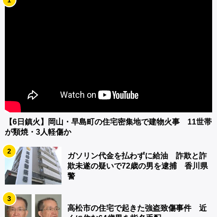
【6日鎮火】岡山・早島町の住宅密集地で建物火事 11世帯
が類焼・3人軽傷か
2
ガソリン代金を払わずに給油 詐欺と詐
欺未遂の疑いで72歳の男を逮捕 香川県
警
3
高松市の住宅で起きた強盗致傷事件 近