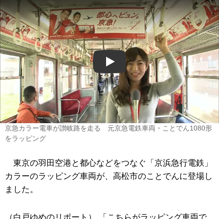
Play
京急カラー電車が讃岐路を走る 元京急電鉄車両・ことでん1080形
をラッピング
東京の羽田空港と都心などをつなぐ「京浜急行電鉄」
カラーのラッピング車両が、高松市のことでんに登場し
ました。
（白戸ゆめのリポート） 「こちらがラッピング車両で