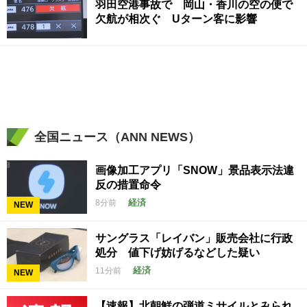
羽田空港事故で 岡山・香川の空の便で
欠航が相次ぐ Uターン客に影響
全国ニュース（ANN NEWS）
画像加工アプリ「SNOW」景品表示法違
反の措置命令
経済
8分前
NEW
サングラス「レイバン」販売会社に行政
処分 値下げ妨げるなどした疑い
経済
11分前
NEW
【速報】北朝鮮の弾道ミサイルとみられ