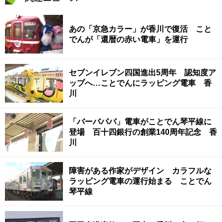
あの「京急カラー」が香川で復活 こと
でんが「還暦の赤い電車」を運行
セブンイレブン四国進出5周年 認知度ア
ップへ…ことでんにラッピング電車 香
川
「バーバパパ」電車がことでん琴平線に
登場 百十四銀行の創業140周年記念 香
川
障害がある作家がデザイン カラフルな
ラッピング電車の運行始まる ことでん
琴平線