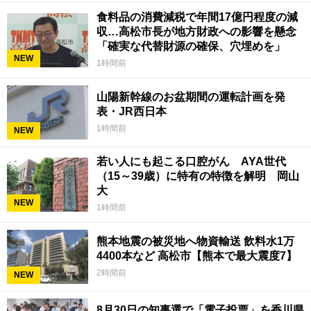
食料品の消費減税で年間17億円程度の減
収…高松市長が地方財政への影響を懸念
「確実な代替財源の確保、穴埋めを」
NEW
1時間前
山陽新幹線のお盆期間の運転計画を発
表・JR西日本
1時間前
NEW
若い人にも起こる口腔がん AYA世代
（15～39歳）に特有の特徴を解明 岡山
大
NEW
1時間前
熊本地震の被災地へ物資輸送 飲料水1万
4400本など 高松市【熊本で最大震度7】
2時間前
NEW
8月30日の知事選で「電子投票」を香川県