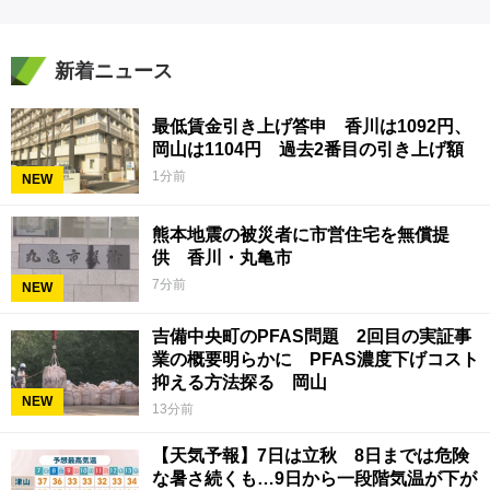
新着ニュース
最低賃金引き上げ答申 香川は1092円、
岡山は1104円 過去2番目の引き上げ額
1分前
NEW
熊本地震の被災者に市営住宅を無償提
供 香川・丸亀市
7分前
NEW
吉備中央町のPFAS問題 2回目の実証事
業の概要明らかに PFAS濃度下げコスト
抑える方法探る 岡山
NEW
13分前
【天気予報】7日は立秋 8日までは危険
な暑さ続くも…9日から一段階気温が下が