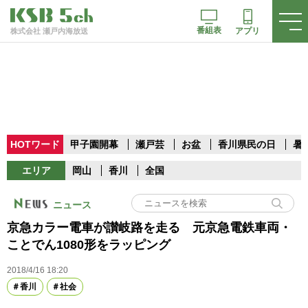
番組表
アプリ
株式会社 瀬戸内海放送
HOTワード
甲子園開幕
瀬戸芸
お盆
香川県民の日
暑
エリア
岡山
香川
全国
ニュース
京急カラー電車が讃岐路を走る 元京急電鉄車両・
ことでん1080形をラッピング
2018/4/16 18:20
香川
社会