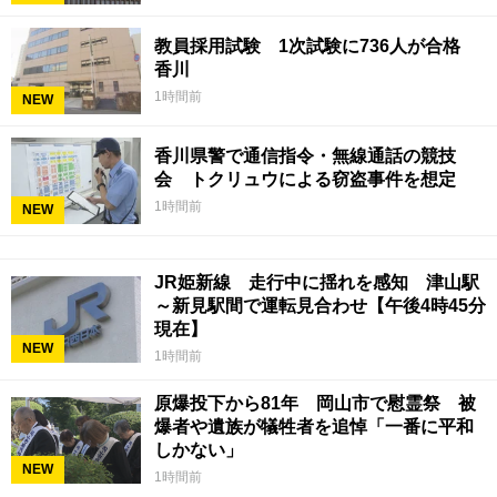
教員採用試験 1次試験に736人が合格
香川
1時間前
NEW
香川県警で通信指令・無線通話の競技
会 トクリュウによる窃盗事件を想定
1時間前
NEW
JR姫新線 走行中に揺れを感知 津山駅
～新見駅間で運転見合わせ【午後4時45分
現在】
NEW
1時間前
原爆投下から81年 岡山市で慰霊祭 被
爆者や遺族が犠牲者を追悼「一番に平和
しかない」
NEW
1時間前