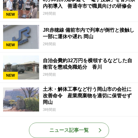
内初導入 善通寺市で職員向けの研修会
2時間前
NEW
JR赤穂線 備前市内で列車が倒竹と接触し
一部に運休や遅れ 岡山
2時間前
NEW
自治会費約32万円を横領するなどした自
衛官を懲戒免職処分 香川
2時間前
NEW
土木・解体工事など行う岡山市の会社に
改善命令 産業廃棄物を適切に保管せず
岡山
3時間前
ニュース記事一覧