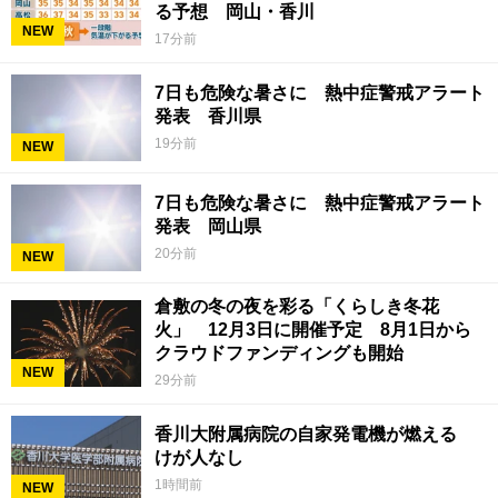
る予想 岡山・香川
NEW
17分前
7日も危険な暑さに 熱中症警戒アラート
発表 香川県
19分前
NEW
7日も危険な暑さに 熱中症警戒アラート
発表 岡山県
20分前
NEW
倉敷の冬の夜を彩る「くらしき冬花
火」 12月3日に開催予定 8月1日から
クラウドファンディングも開始
NEW
29分前
香川大附属病院の自家発電機が燃える
けが人なし
1時間前
NEW