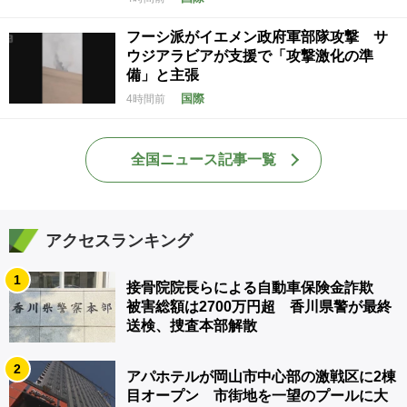
フーシ派がイエメン政府軍部隊攻撃 サ
ウジアラビアが支援で「攻撃激化の準
備」と主張
国際
4時間前
全国ニュース記事一覧
アクセスランキング
1
接骨院院長らによる自動車保険金詐欺
被害総額は2700万円超 香川県警が最終
送検、捜査本部解散
2
アパホテルが岡山市中心部の激戦区に2棟
目オープン 市街地を一望のプールに大