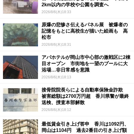
2km以内の学校や公園を調査へ
2026/8/6(木)18:33
原爆の悲惨さ伝えるパネル展 被爆者の
記憶をもとに高校生が描いた絵画も 高
松市
2026/8/6(木)18:31
アパホテルが岡山市中心部の激戦区に2棟
目オープン 市街地を一望のプールに大
浴場…非日常感を意識
2026/8/6(木)18:13
接骨院院長らによる自動車保険金詐欺
被害総額は2700万円超 香川県警が最終
送検、捜査本部解散
2026/8/6(木)18:12
最低賃金引き上げ答申 香川は1092円、
岡山は1104円 過去2番目の引き上げ額