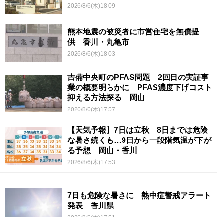
2026/8/6(木)18:09
熊本地震の被災者に市営住宅を無償提
供 香川・丸亀市
2026/8/6(木)18:03
吉備中央町のPFAS問題 2回目の実証事
業の概要明らかに PFAS濃度下げコスト
抑える方法探る 岡山
2026/8/6(木)17:57
【天気予報】7日は立秋 8日までは危険
な暑さ続くも…9日から一段階気温が下が
る予想 岡山・香川
2026/8/6(木)17:53
7日も危険な暑さに 熱中症警戒アラート
発表 香川県