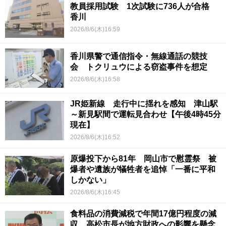
教員採用試験 1次試験に736人が合格
香川
2026/8/6(木)16:59
香川県警で通信指令・無線通話の競技
会 トクリュウによる窃盗事件を想定
2026/8/6(木)16:58
JR姫新線 走行中に揺れを感知 津山駅
～新見駅間で運転見合わせ【午後4時45分
現在】
2026/8/6(木)16:52
原爆投下から81年 岡山市で慰霊祭 被
爆者や遺族が犠牲者を追悼「一番に平和
しかない」
2026/8/6(木)16:45
食料品の消費減税で年間17億円程度の減
収…高松市長が地方財政への影響を懸念