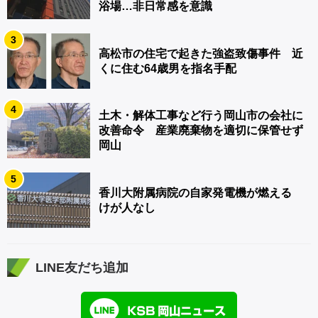
浴場…非日常感を意識
3
高松市の住宅で起きた強盗致傷事件 近
くに住む64歳男を指名手配
4
土木・解体工事など行う岡山市の会社に
改善命令 産業廃棄物を適切に保管せず
岡山
5
香川大附属病院の自家発電機が燃える
けが人なし
LINE友だち追加