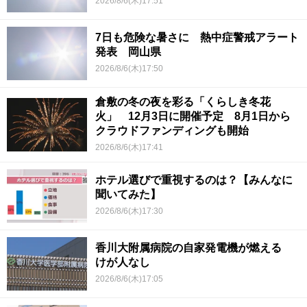
2026/8/6(木)17:51
7日も危険な暑さに 熱中症警戒アラート
発表 岡山県
2026/8/6(木)17:50
倉敷の冬の夜を彩る「くらしき冬花
火」 12月3日に開催予定 8月1日から
クラウドファンディングも開始
2026/8/6(木)17:41
ホテル選びで重視するのは？【みんなに
聞いてみた】
2026/8/6(木)17:30
香川大附属病院の自家発電機が燃える
けが人なし
2026/8/6(木)17:05