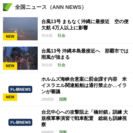
全国ニュース（ANN NEWS）
台風13号 まもなく沖縄に最接近 空の便
欠航 4万人以上に影響
社会
35分前
NEW
台風13号 沖縄本島最接近へ 那覇市では
雨風が強まる
社会
36分前
NEW
ホルムズ海峡合意案に罰金課す内容 米
イスラエル関連船舶は通行禁止か…イラ
ンが審議
NEW
国際
2時間前
台北中心への攻撃阻止「橋封鎖」訓練 大
規模軍事演習で戦車配置 総統も訓練視
察
国際
4時間前