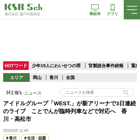
番組表
アプリ
株式会社 瀬戸内海放送
HOTワード
少年19人にわいせつの罪
官製談合事件続報
緊急
エリア
岡山
香川
全国
ニュース
アイドルグループ「WEST.」が新アリーナで3日連続
のライブ ことでんが臨時列車などで対応へ 香
川・高松市
2025/3/5 11:40
香川
生活・話題