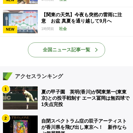
NEW
【関東の天気】今夜も突然の雷雨に注
意 お盆 真夏を通り越して9月へ
社会
1時間前
NEW
全国ニュース記事一覧
アクセスランキング
1
夏の甲子園 英明(香川)が関東第一(東東
京)との投手戦制す エース冨岡は無四球で
1失点完投
2
自閉スペクトラム症の双子アーティスト
が香川県を飛び出し東京へ！ 新作なら