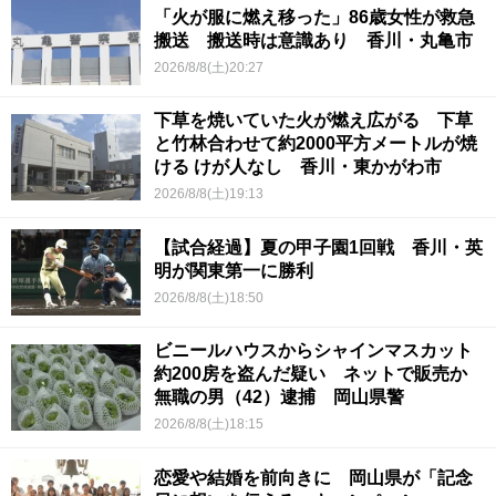
「火が服に燃え移った」86歳女性が救急
搬送 搬送時は意識あり 香川・丸亀市
2026/8/8(土)20:27
下草を焼いていた火が燃え広がる 下草
と竹林合わせて約2000平方メートルが焼
ける けが人なし 香川・東かがわ市
2026/8/8(土)19:13
【試合経過】夏の甲子園1回戦 香川・英
明が関東第一に勝利
2026/8/8(土)18:50
ビニールハウスからシャインマスカット
約200房を盗んだ疑い ネットで販売か
無職の男（42）逮捕 岡山県警
2026/8/8(土)18:15
恋愛や結婚を前向きに 岡山県が「記念