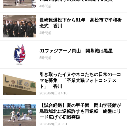
4時間前
長崎原爆投下から81年 高松市で平和祈
念式 香川
4時間前
J1ファジアーノ岡山 開幕戦は黒星
5時間前
引き取ったイヌやネコたちの日常の一コ
マを募集 「卒業犬猫フォトコンテス
ト」 香川
2026/8/9(日)14:10
【試合経過】夏の甲子園 岡山学芸館が
鳥取城北に逆転許すも再逆転 終盤にリ
ード広げて初戦突破
2026/8/9(日)13:31