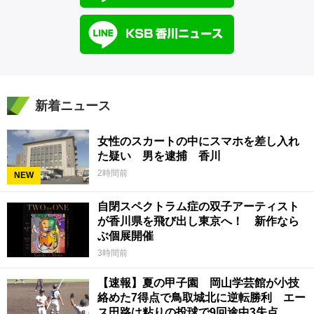
新着ニュース
女性のスカートの中にスマホを差し入れ
た疑い 男を逮捕 香川
2時間前
NEW
自閉スペクトラム症の双子アーティスト
が香川県を飛び出し東京へ！ 新作なら
ぶ個展開催
3時間前
【速報】夏の甲子園 岡山学芸館が小技
絡めた7得点で鳥取城北に逆転勝利 エー
ス田路は粘りの投球で9回途中3失点