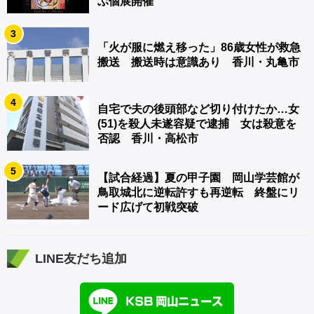
ぶ個展開催
3
「火が服に燃え移った」86歳女性が救急
搬送 搬送時は意識あり 香川・丸亀市
4
自宅で夫の後頭部など切り付けたか…女
(51)を殺人未遂容疑で逮捕 女は殺意を
否認 香川・高松市
5
【試合経過】夏の甲子園 岡山学芸館が
鳥取城北に逆転許すも再逆転 終盤にリ
ード広げて初戦突破
LINE友だち追加