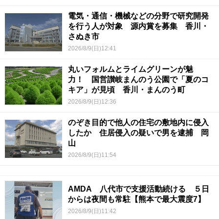
電気・通信・機械などの分野で研究開発
を行う人が対象 源内賞を募集 香川・
さぬき市
2026/8/9(日)12:41
丸いフォルムとライムグリーンが魅
力！ 国営讃岐まんのう公園で「夏のコ
キア」が見頃 香川・まんのう町
2026/8/9(日)12:36
のぞき目的で他人の住宅の敷地内に侵入
したか 住居侵入の疑いで男を逮捕 岡
山
2026/8/9(日)11:54
AMDA 八代市で支援活動続ける ５日
からは夜間も常駐【熊本で最大震度7】
2026/8/9(日)11:42