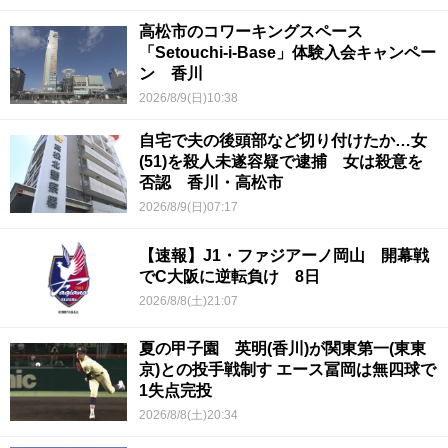
高松市のコワーキングスペース
「Setouchi-i-Base」体験入会キャンペー
ン 香川
2026/8/9(日)10:38
自宅で夫の後頭部など切り付けたか…女
(51)を殺人未遂容疑で逮捕 女は殺意を
否認 香川・高松市
2026/8/9(日)07:17
【速報】J1・ファジアーノ岡山 開幕戦
でC大阪に逆転負け 8日
2026/8/8(土)21:07
夏の甲子園 英明(香川)が関東第一(東東
京)との投手戦制す エース冨岡は無四球で
1失点完投
2026/8/8(土)20:34