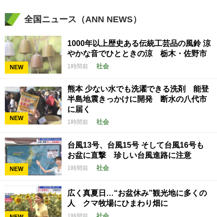
全国ニュース（ANN NEWS）
1000年以上歴史ある伝統工芸品の風鈴 涼
やかな音でひとときの涼 栃木・佐野市
社会
1時間前
NEW
熊本 少ない水でも洗濯できる洗剤 能登
半島地震きっかけに開発 断水の八代市
に届く
NEW
社会
1時間前
台風13号、台風15号 そして台風16号も
お盆に直撃 珍しい台風進路に注意
社会
1時間前
NEW
広く真夏日…“お盆休み”観光地に多くの
人 クマ牧場にひまわり畑に
社会
1時間前