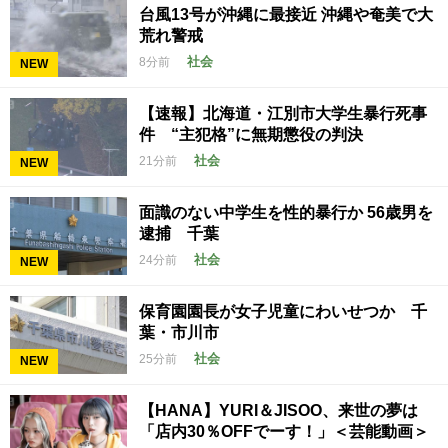
台風13号が沖縄に最接近 沖縄や奄美で大
荒れ警戒
社会
8分前
NEW
【速報】北海道・江別市大学生暴行死事
件 “主犯格”に無期懲役の判決
社会
21分前
NEW
面識のない中学生を性的暴行か 56歳男を
逮捕 千葉
社会
24分前
NEW
保育園園長が女子児童にわいせつか 千
葉・市川市
社会
25分前
NEW
【HANA】YURI＆JISOO、来世の夢は
「店内30％OFFでーす！」＜芸能動画＞