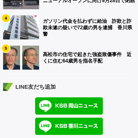
ニューアルオープンに向け9月28日で閉館
4
ガソリン代金を払わずに給油 詐欺と詐
欺未遂の疑いで72歳の男を逮捕 香川県
警
5
高松市の住宅で起きた強盗致傷事件 近
くに住む64歳男を指名手配
LINE友だち追加