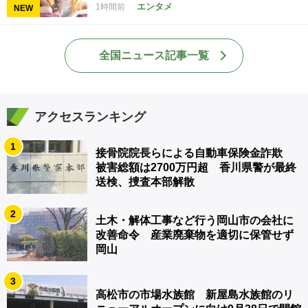
エンタメ
1時間前
NEW
全国ニュース記事一覧
アクセスランキング
1
接骨院院長らによる自動車保険金詐欺
被害総額は2700万円超 香川県警が最終
送検、捜査本部解散
2
土木・解体工事など行う岡山市の会社に
改善命令 産業廃棄物を適切に保管せず
岡山
3
高松市の市場水族館 新屋島水族館のリ