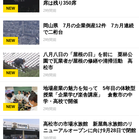
席は残り350席
NEW
2時間前
岡山県 7月の企業倒産12件 7カ月連続
で二桁台
2時間前
NEW
八月八日の「屋根の日」を前に 栗林公
園で瓦業者が屋根の修繕や清掃活動 高
松市
NEW
2時間前
地場産業の魅力を知って 5年目の体験型
授業「企業学び楽舎講座」 倉敷市の中
学・高校で開催
NEW
2時間前
高松市の市場水族館 新屋島水族館のリ
ニューアルオープンに向け9月28日で閉館
3時間前