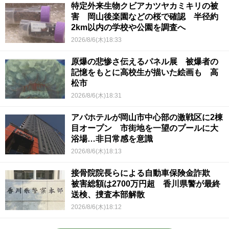
特定外来生物クビアカツヤカミキリの被
害 岡山後楽園などの桜で確認 半径約
2km以内の学校や公園を調査へ
2026/8/6(木)18:33
原爆の悲惨さ伝えるパネル展 被爆者の
記憶をもとに高校生が描いた絵画も 高
松市
2026/8/6(木)18:31
アパホテルが岡山市中心部の激戦区に2棟
目オープン 市街地を一望のプールに大
浴場…非日常感を意識
2026/8/6(木)18:13
接骨院院長らによる自動車保険金詐欺
被害総額は2700万円超 香川県警が最終
送検、捜査本部解散
2026/8/6(木)18:12