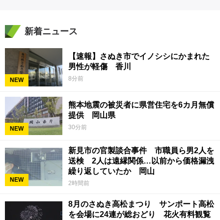
新着ニュース
【速報】さぬき市でイノシシにかまれた
男性が軽傷 香川
8分前
NEW
熊本地震の被災者に県営住宅を6カ月無償
提供 岡山県
30分前
NEW
新見市の官製談合事件 市職員ら男2人を
送検 2人は遠縁関係…以前から価格漏洩
繰り返していたか 岡山
NEW
2時間前
8月のさぬき高松まつり サンポート高松
を会場に24連が総おどり 花火有料観覧