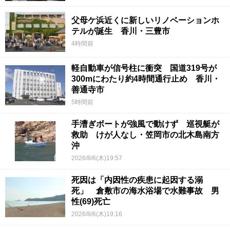
父母ケ浜近くに新しいリノベーションホ
テルが誕生 香川・三豊市
4時間前
軽自動車が信号柱に衝突 国道319号が
300mにわたり約4時間通行止め 香川・
善通寺市
5時間前
手漕ぎボートが強風で動けず 巡視艇が
救助 けが人なし・笠岡市の北木島南方
沖
2026/8/6(木)19:57
死因は「内因性の疾患に起因する溺
死」 倉敷市の海水浴場で水難事故 男
性(69)死亡
2026/8/6(木)19:16