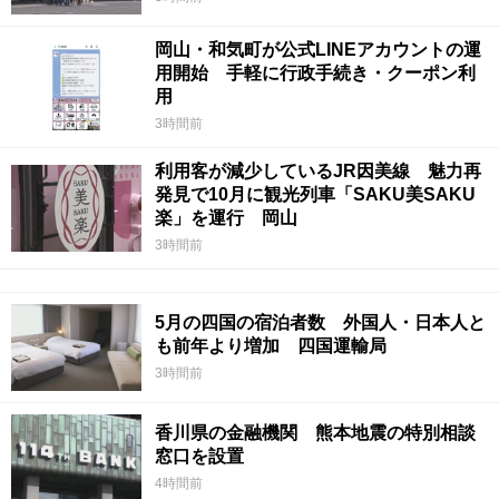
岡山・和気町が公式LINEアカウントの運
用開始 手軽に行政手続き・クーポン利
用
3時間前
利用客が減少しているJR因美線 魅力再
発見で10月に観光列車「SAKU美SAKU
楽」を運行 岡山
3時間前
5月の四国の宿泊者数 外国人・日本人と
も前年より増加 四国運輸局
3時間前
香川県の金融機関 熊本地震の特別相談
窓口を設置
4時間前