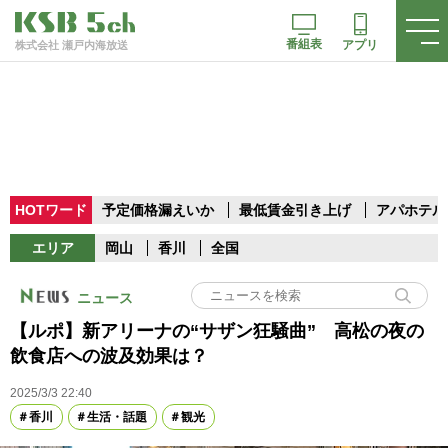
番組表
アプリ
株式会社 瀬戸内海放送
HOTワード
予定価格漏えいか
最低賃金引き上げ
アパホテル
エリア
岡山
香川
全国
ニュース
【ルポ】新アリーナの“サザン狂騒曲” 高松の夜の
飲食店への波及効果は？
2025/3/3 22:40
香川
生活・話題
観光